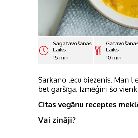
Sagatavošanas
Gatavošana
Laiks
Laiks
15 min
10 min
Sarkano lēcu biezenis. Man liek
bet garšīga. Izmēģini šo vienk
Citas vegānu receptes mek
Vai zināji?