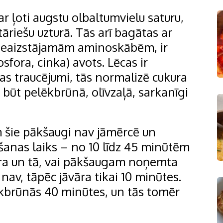
r ļoti augstu olbaltumvielu saturu,
tāriešu uzturā. Tās arī bagātas ar
 neaizstājamām aminoskābēm, ir
osfora, cinka) avots. Lēcas ir
s traucējumi, tās normalizē cukura
r būt pelēkbrūnā, olīvzaļā, sarkanīgi
m šie pākšaugi nav jāmērcē un
šanas laiks – no 10 līdz 45 minūtēm
ēra un tā, vai pākšaugam noņemta
av, tāpēc jāvāra tikai 10 minūtes.
ēkbrūnās 40 minūtes, un tās tomēr