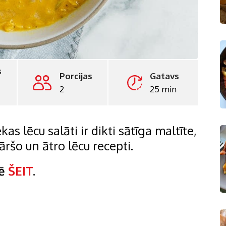
s
Porcijas
Gatavs
2
25 min
as lēcu salāti ir dikti sātīga maltīte,
āršo un ātro lēcu recepti.
lē
ŠEIT
.