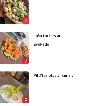
6
Laša tartars ar
avokado
7
Pildītas olas ar tunzivi
8