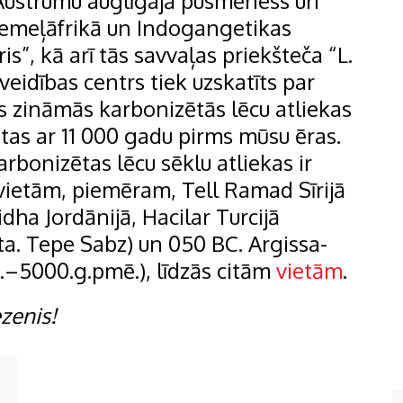
 Austrumu auglīgajā pusmēness un
Ziemeļāfrikā un Indogangetikas
s”, kā arī tās savvaļas priekšteča “L.
veidības centrs tiek uzskatīts par
 zināmās karbonizētās lēcu atliekas
tētas ar 11 000 gadu pirms mūsu ēras.
bonizētas lēcu sēklu atliekas ir
 vietām, piemēram, Tell Ramad Sīrijā
ha Jordānijā, Hacilar Turcijā
a. Tepe Sabz) un 050 BC. Argissa-
.–5000.g.pmē.), līdzās citām
vietām
.
ezenis!