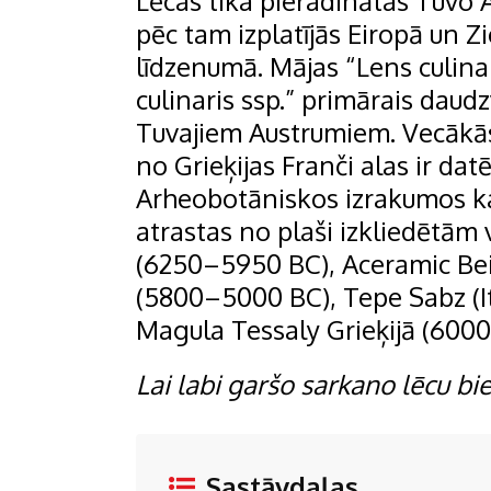
Lēcas tika pieradinātas Tuvo
pēc tam izplatījās Eiropā un 
līdzenumā. Mājas “Lens culinari
culinaris ssp.” primārais daudz
Tuvajiem Austrumiem. Vecākās
no Grieķijas Franči alas ir da
Arheobotāniskos izrakumos kar
atrastas no plaši izkliedētām
(6250–5950 BC), Aceramic Beid
(5800–5000 BC), Tepe Sabz (It
Magula Tessaly Grieķijā (6000
Lai labi garšo sarkano lēcu bi
Sastāvdaļas