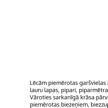
Lēcām piemērotas garšvielas ir
lauru lapas, pipari, piparmētra,
Vāroties sarkanīgā krāsa pārv
piemērotas biezeņiem, biezz