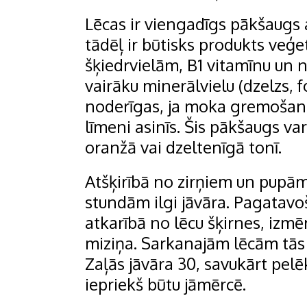
Lēcas ir viengadīgs pākšaugs a
tādēļ ir būtisks produkts veģe
šķiedrvielām, B1 vitamīnu un
vairāku minerālvielu (dzelzs, f
noderīgas, ja moka gremošana
līmeni asinīs. Šis pākšaugs va
oranžā vai dzeltenīgā tonī.
Atšķirībā no zirņiem un pupā
stundām ilgi jāvāra. Pagatavo
atkarībā no lēcu šķirnes, izm
miziņa. Sarkanajām lēcām tās n
Zaļās jāvāra 30, savukārt pel
iepriekš būtu jāmērcē.