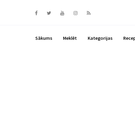
Skip
to
content
Sākums
Meklēt
Kategorijas
Rece