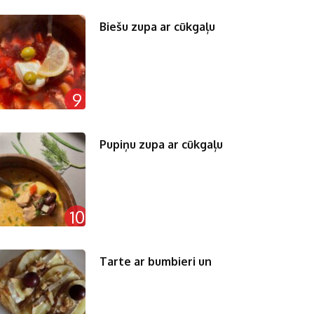
Biešu zupa ar cūkgaļu
9
Pupiņu zupa ar cūkgaļu
10
Tarte ar bumbieri un