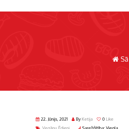
Sā
22. Jūnijs, 2021
By
Ketija
0
Like
Vegānu Ēdieni
Sarežģītība: Viegla