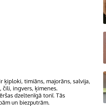
 ķiploki, timiāns, majorāns, salvija,
 čili, ingvers, ķimenes.
ēršas dzeltenīgā tonī. Tās
upām un biezputrām.