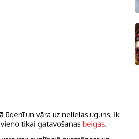
 ūdenī un vāra uz nelielas uguns, ik
evieno tikai gatavošanas
beigās
.