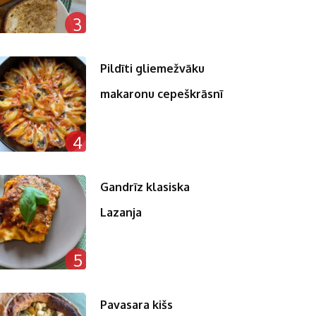
3
Pildīti gliemežvāku
makaronu cepeškrāsnī
4
Gandrīz klasiska
Lazanja
5
Pavasara kišs