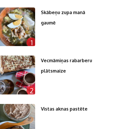
Skābeņu zupa manā
gaumē
n
1
pp
st
Vecmāmiņas rabarberu
plātsmaize
2
Vistas aknas pastēte