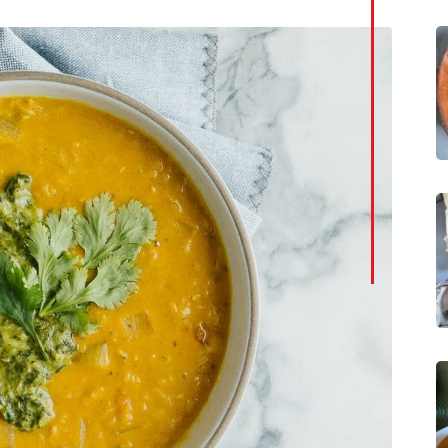
LinkedI
Whatsa
Pintere
Print