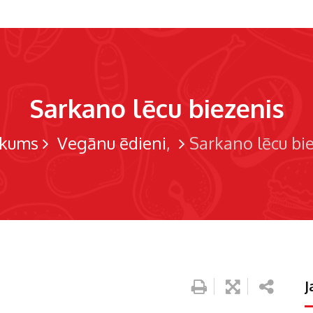
Sarkano lēcu biezenis
kums
Vegānu ēdieni
Sarkano lēcu bi
J