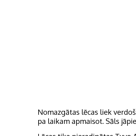
Nomazgātas lēcas liek verdošā
pa laikam apmaisot. Sāls jāpi