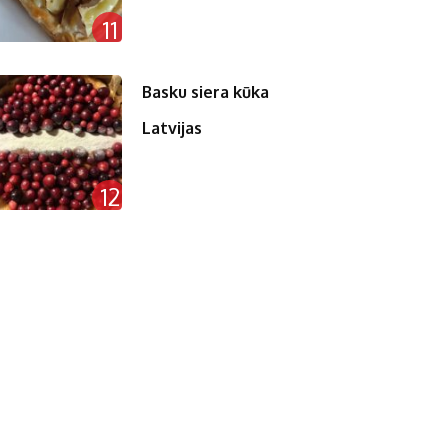
11
Basku siera kūka
Latvijas
12