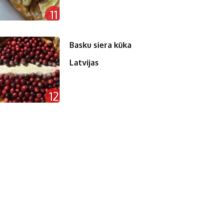
11
Basku siera kūka
Latvijas
12