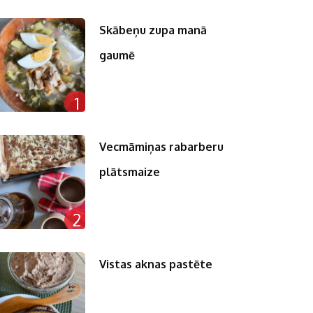
Skābeņu zupa manā
gaumē
1
Vecmāmiņas rabarberu
plātsmaize
2
Vistas aknas pastēte