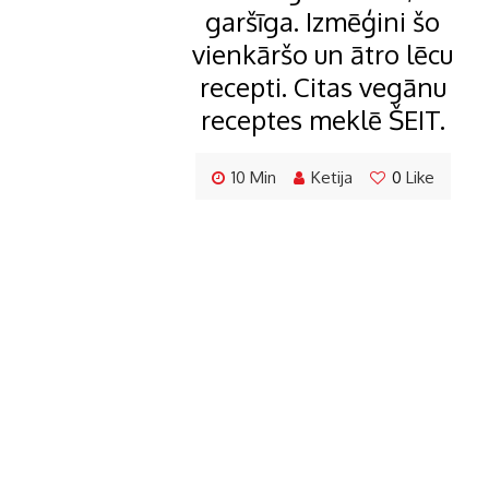
garšīga. Izmēģini šo
vienkāršo un ātro lēcu
recepti. Citas vegānu
receptes meklē ŠEIT.
10 Min
Ketija
0
Like