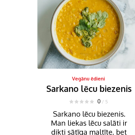
Vegānu ēdieni
Sarkano lēcu biezenis
0
/ 5
Sarkano lēcu biezenis.
Man liekas lēcu salāti ir
dikti sātīga maltīte, bet