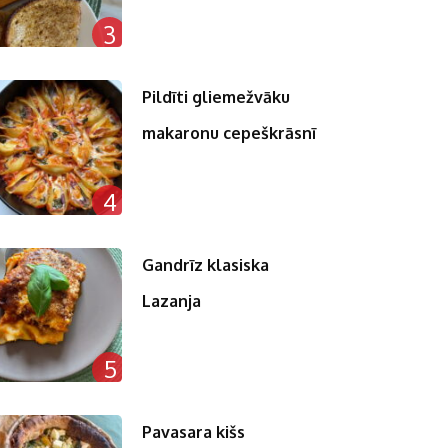
3
Pildīti gliemežvāku
makaronu cepeškrāsnī
4
Gandrīz klasiska
Lazanja
5
Pavasara kišs