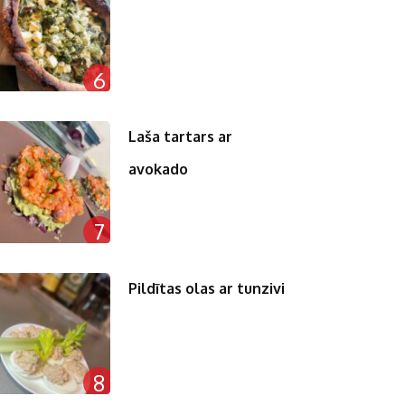
6
Laša tartars ar
avokado
7
Pildītas olas ar tunzivi
8