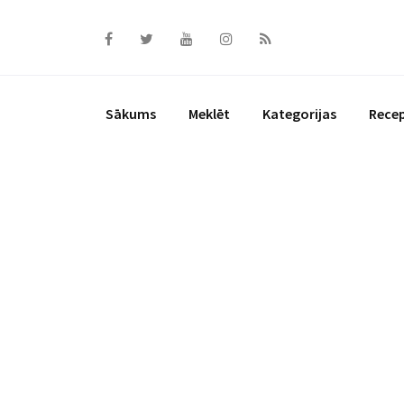
Skip
to
content
Sākums
Meklēt
Kategorijas
Rece