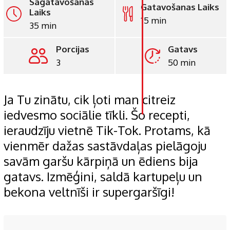
Sagatavošanas
Gatavošanas Laiks
Laiks
15 min
35 min
LinkedIn
Porcijas
Gatavs
Whatsapp
3
50 min
Pinterest
Print
Ja Tu zinātu, cik ļoti man citreiz
iedvesmo sociālie tīkli. Šo recepti,
ieraudzīju vietnē Tik-Tok. Protams, kā
vienmēr dažas sastāvdaļas pielāgoju
savām garšu kārpiņā un ēdiens bija
gatavs. Izmēģini, saldā kartupeļu un
bekona veltnīši ir supergaršīgi!