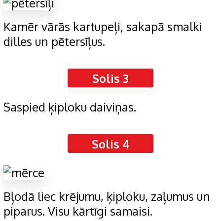
Kamēr vārās kartupeļi, sakapā smalki
dilles un pētersīļus.
Solis 3
Saspied ķiploku daiviņas.
Solis 4
Bļodā liec krējumu, ķiploku, zaļumus un
piparus. Visu kārtīgi samaisi.