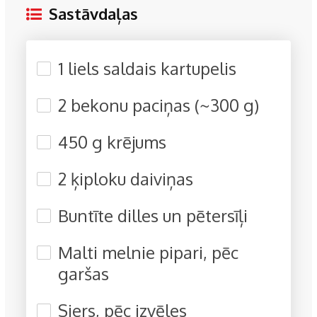
Sastāvdaļas
1 liels saldais kartupelis
2 bekonu paciņas (~300 g)
450 g krējums
2 ķiploku daiviņas
Buntīte dilles un pētersīļi
Malti melnie pipari, pēc
garšas
Siers, pēc izvēles