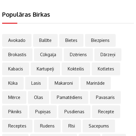
Populāras Birkas
Avokado
Ballīte
Bietes
Biezpiens
Brokastis
Cūkgaļa
Dzēriens
Dārzeņi
Kabacis
Kartupeļi
Kokteilis
Kotletes
Kūka
Lasis
Makaroni
Marināde
Mērce
Olas
Pamatēdiens
Pavasaris
Pikniks
Pupiņas
Pusdienas
Recepte
Receptes
Rudens
Rīsi
Sacepums