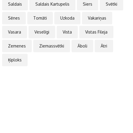
Saldais
Saldais Kartupelis
Siers
Svētki
Sēnes
Tomāti
Uzkoda
Vakariņas
Vasara
Veselīgi
Vista
Vistas Fileja
Zemenes
Ziemassvētki
Āboli
Ātri
Ķiploks