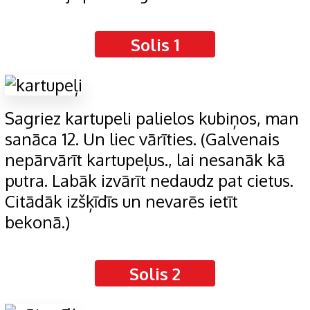
Solis 1
Sagriez kartupeli palielos kubiņos, man
sanāca 12. Un liec vārīties. (Galvenais
nepārvārīt kartupeļus., lai nesanāk kā
putra. Labāk izvārīt nedaudz pat cietus.
Citādāk izšķīdīs un nevarēs ietīt
bekonā.)
Solis 2