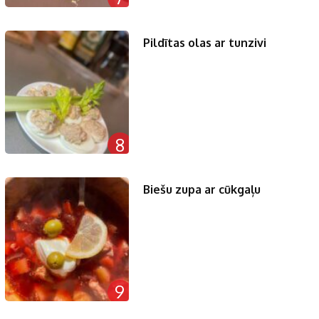
Pildītas olas ar tunzivi
8
Biešu zupa ar cūkgaļu
9