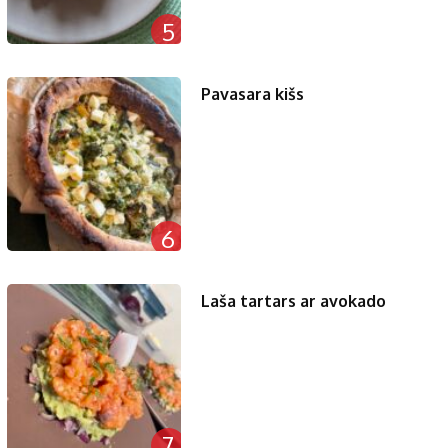
5
Pavasara kišs
6
Laša tartars ar avokado
7