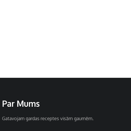
Par Mums
Gatavojam gardas receptes visām gaumēm.