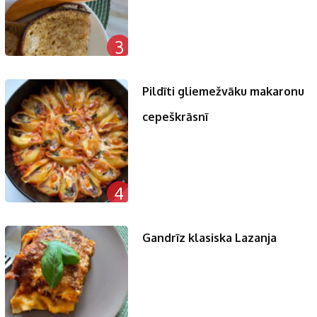
3
Pildīti gliemežvāku makaronu
cepeškrāsnī
4
Gandrīz klasiska Lazanja