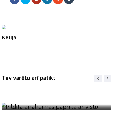
LinkedIn
Whatsapp
Pinterest
Print
Ketija
Tev varētu arī patikt
Citi ēdieni
,
Gaļas ēdieni
Pildīta anaheimas paprika