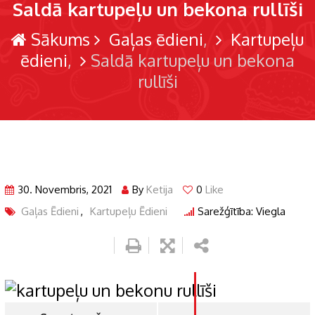
Saldā kartupeļu un bekona rullīši
Sākums
Gaļas ēdieni
Kartupeļu
ēdieni
Saldā kartupeļu un bekona
rullīši
30. Novembris, 2021
By
Ketija
0
Like
Gaļas Ēdieni
,
Kartupeļu Ēdieni
Sarežģītība: Viegla