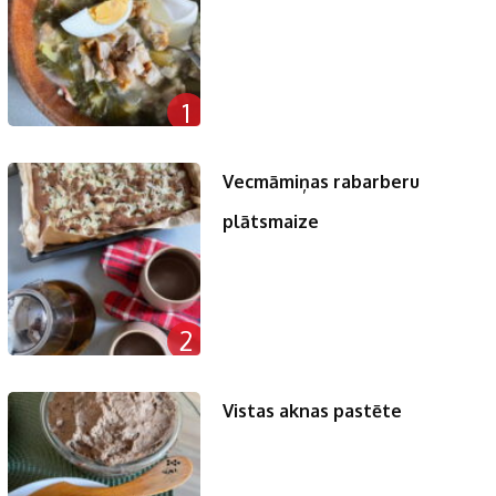
1
Vecmāmiņas rabarberu
plātsmaize
2
Vistas aknas pastēte