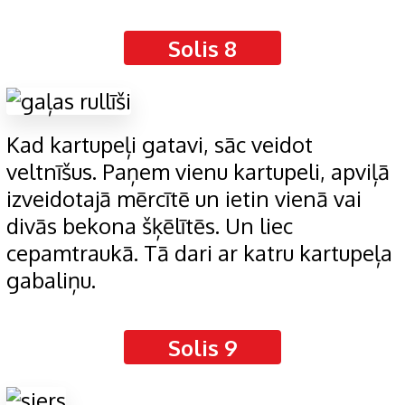
Solis 8
Kad kartupeļi gatavi, sāc veidot
veltnīšus. Paņem vienu kartupeli, apviļā
izveidotajā mērcītē un ietin vienā vai
divās bekona šķēlītēs. Un liec
cepamtraukā. Tā dari ar katru kartupeļa
gabaliņu.
Solis 9