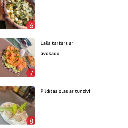
6
Laša tartars ar
avokado
7
Pildītas olas ar tunzivi
8