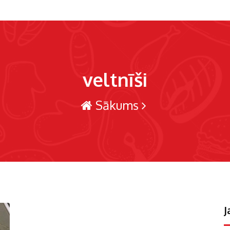
veltnīši
Sākums
J