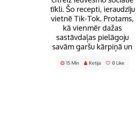
tīkli. Šo recepti, ieraudzīju
vietnē Tik-Tok. Protams,
kā vienmēr dažas
sastāvdaļas pielāgoju
savām garšu kārpiņā un
15 Min
Ketija
0
Like