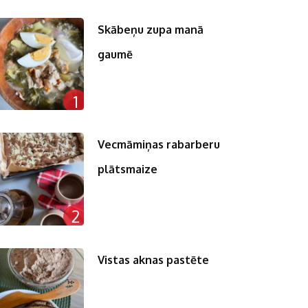
Skābeņu zupa manā
gaumē
1
Vecmāmiņas rabarberu
plātsmaize
2
Vistas aknas pastēte