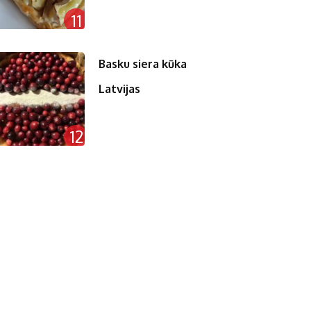
11
Basku siera kūka
Latvijas
12