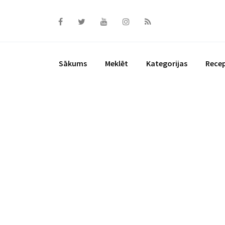
Skip
to
content
Sākums
Meklēt
Kategorijas
Rece