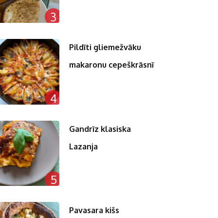
3
Pildīti gliemežvāku
makaronu cepeškrāsnī
4
Gandrīz klasiska
Lazanja
5
Pavasara kišs