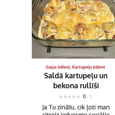
Gaļas ēdieni
,
Kartupeļu ēdieni
Saldā kartupeļu un
bekona rullīši
0
/ 5
Ja Tu zinātu, cik ļoti man
citreiz iedvesmo sociālie