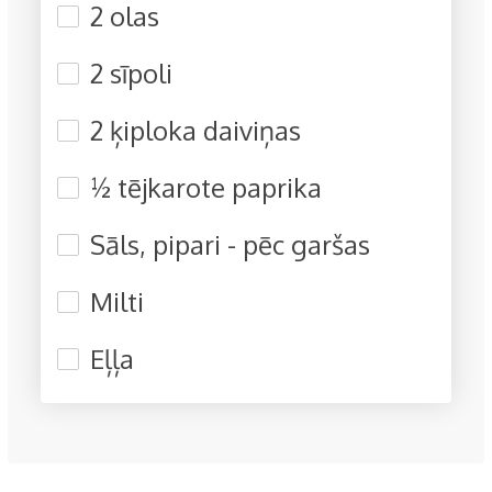
2 olas
2 sīpoli
2 ķiploka daiviņas
½ tējkarote paprika
Sāls, pipari - pēc garšas
Milti
Eļļa