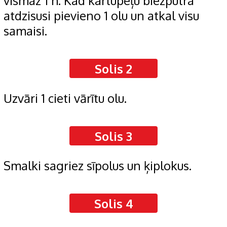
vismaz 1 h. Kad kartupeļu biezputra
atdzisusi pievieno 1 olu un atkal visu
samaisi.
Solis 2
Uzvāri 1 cieti vārītu olu.
Solis 3
Smalki sagriez sīpolus un ķiplokus.
Solis 4