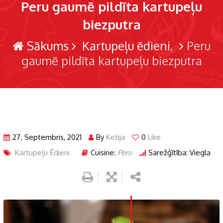
Peru gaumē pildīta kartupeļu
biezputra
Sākums
Kartupeļu ēdieni
Peru
gaumē pildīta kartupeļu biezputra
27. Septembris, 2021
By
Ketija
0
Like
Kartupeļu Ēdieni
Cuisine:
Peru
Sarežģītība: Viegla