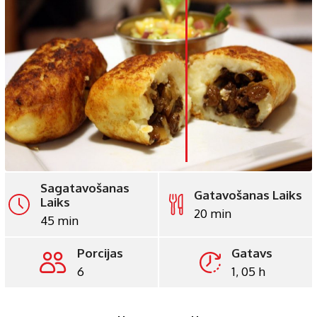
LinkedIn
Whatsapp
Pinterest
Print
Sagatavošanas
Gatavošanas Laiks
Laiks
20 min
45 min
Porcijas
Gatavs
6
1, 05 h