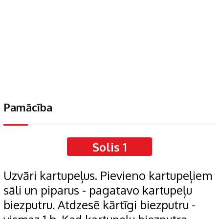
Pamācība
Solis 1
Uzvāri kartupeļus. Pievieno kartupeļiem
sāli un piparus - pagatavo kartupeļu
biezputru. Atdzesē kārtīgi biezputru -