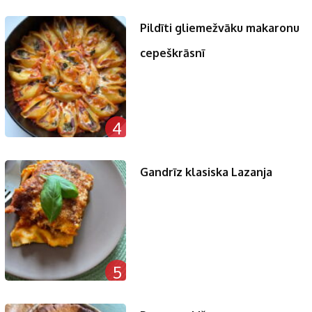
Pildīti gliemežvāku makaronu
cepeškrāsnī
4
Gandrīz klasiska Lazanja
5