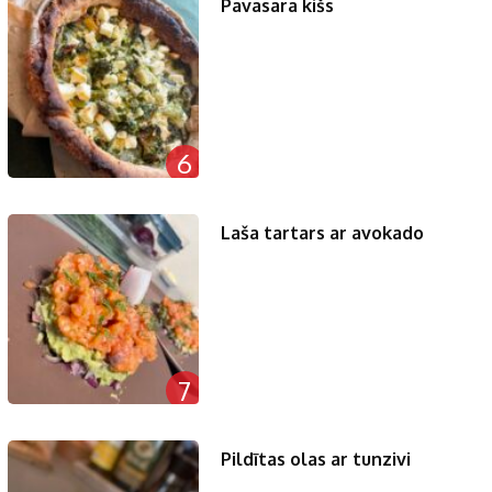
Pavasara kišs
6
Laša tartars ar avokado
7
Pildītas olas ar tunzivi