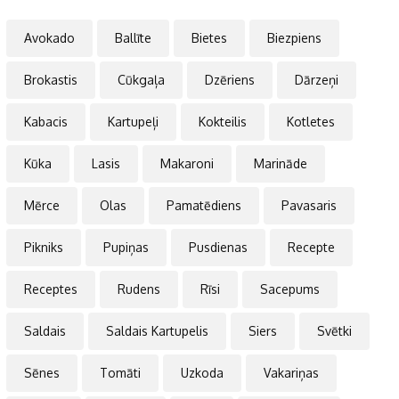
Avokado
Ballīte
Bietes
Biezpiens
Brokastis
Cūkgaļa
Dzēriens
Dārzeņi
Kabacis
Kartupeļi
Kokteilis
Kotletes
Kūka
Lasis
Makaroni
Marināde
Mērce
Olas
Pamatēdiens
Pavasaris
Pikniks
Pupiņas
Pusdienas
Recepte
Receptes
Rudens
Rīsi
Sacepums
Saldais
Saldais Kartupelis
Siers
Svētki
Sēnes
Tomāti
Uzkoda
Vakariņas