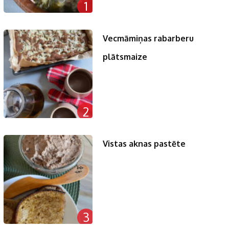
1
Vecmāmiņas rabarberu
plātsmaize
2
Vistas aknas pastēte
3