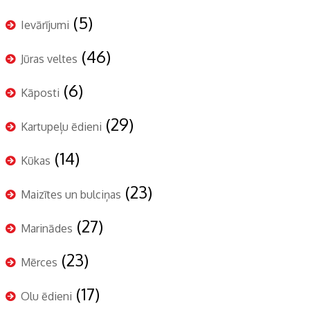
(5)
Ievārījumi
(46)
Jūras veltes
(6)
Kāposti
(29)
Kartupeļu ēdieni
(14)
Kūkas
(23)
Maizītes un bulciņas
(27)
Marinādes
(23)
Mērces
(17)
Olu ēdieni