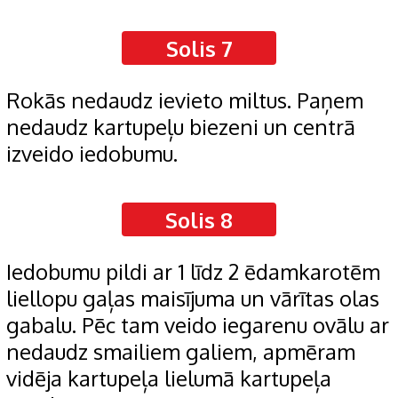
Solis 7
Rokās nedaudz ievieto miltus. Paņem
nedaudz kartupeļu biezeni un centrā
izveido iedobumu.
Solis 8
Iedobumu pildi ar 1 līdz 2 ēdamkarotēm
liellopu gaļas maisījuma un vārītas olas
gabalu. Pēc tam veido iegarenu ovālu ar
nedaudz smailiem galiem, apmēram
vidēja kartupeļa lielumā kartupeļa