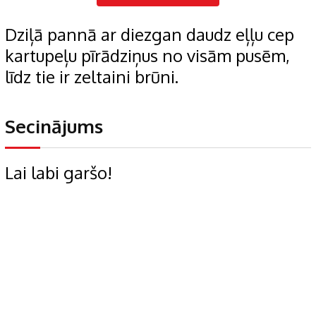
Dziļā pannā ar diezgan daudz eļļu cep
kartupeļu pīrādziņus no visām pusēm,
līdz tie ir zeltaini brūni.
Secinājums
Lai labi garšo!