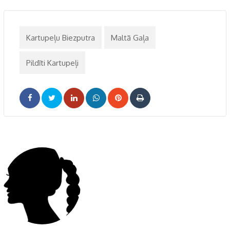
Kartupeļu Biezputra
Maltā Gaļa
Pildīti Kartupeļi
LinkedIn
Whatsapp
Pinterest
Print