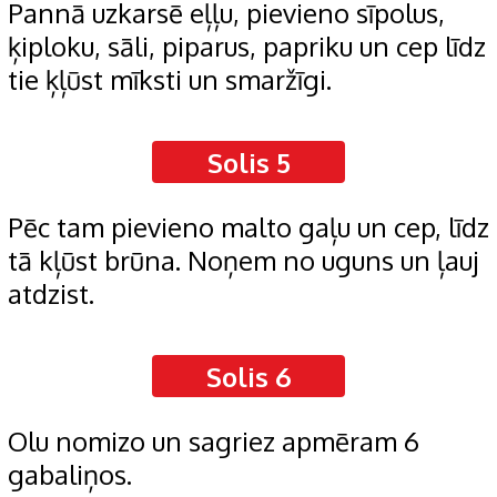
Pannā uzkarsē eļļu, pievieno sīpolus,
ķiploku, sāli, piparus, papriku un cep līdz
tie ķļūst mīksti un smaržīgi.
Solis 5
Pēc tam pievieno malto gaļu un cep, līdz
tā kļūst brūna. Noņem no uguns un ļauj
atdzist.
Solis 6
Olu nomizo un sagriez apmēram 6
gabaliņos.