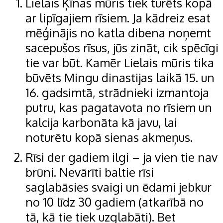
​​Lielais Ķīnas mūris tiek turēts kopā
ar lipīgajiem rīsiem. Ja kādreiz esat
mēģinājis no katla dibena noņemt
sacepušos rīsus, jūs zināt, cik spēcīgi
tie var būt. Kamēr Lielais mūris tika
būvēts Mingu dinastijas laikā 15. un
16. gadsimtā, strādnieki izmantoja
putru, kas pagatavota no rīsiem un
kalcija karbonāta kā javu, lai
noturētu kopā sienas akmeņus.
Rīsi der gadiem ilgi – ja vien tie nav
brūni. Nevārīti baltie rīsi
saglabāsies svaigi un ēdami jebkur
no 10 līdz 30 gadiem (atkarībā no
tā, kā tie tiek uzglabāti). Bet