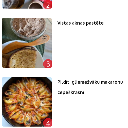
2
Vistas aknas pastēte
3
Pildīti gliemežvāku makaronu
cepeškrāsnī
4