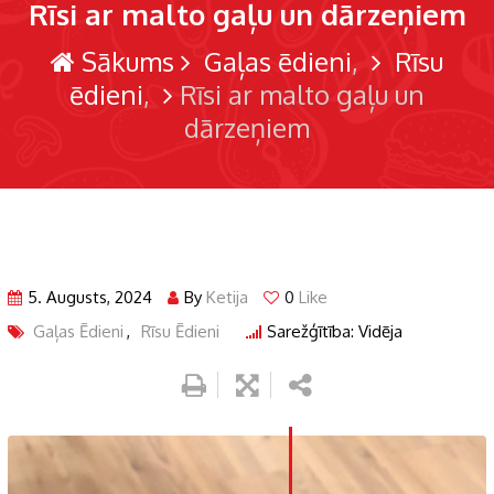
Rīsi ar malto gaļu un dārzeņiem
Sākums
Gaļas ēdieni
Rīsu
ēdieni
Rīsi ar malto gaļu un
dārzeņiem
5. Augusts, 2024
By
Ketija
0
Like
Gaļas Ēdieni
,
Rīsu Ēdieni
Sarežģītība: Vidēja