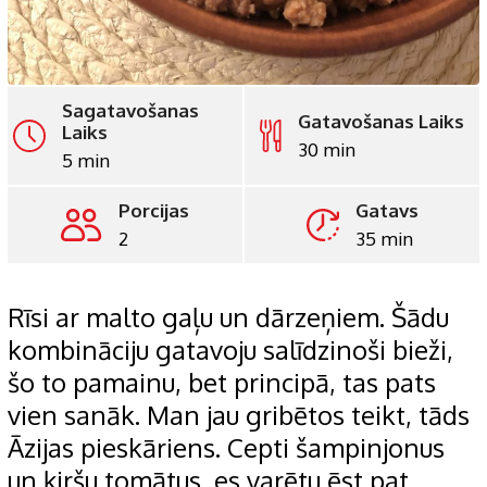
Sagatavošanas
Gatavošanas Laiks
Laiks
30 min
5 min
Porcijas
Gatavs
2
35 min
Rīsi ar malto gaļu un dārzeņiem. Šādu
kombināciju gatavoju salīdzinoši bieži,
šo to pamainu, bet principā, tas pats
vien sanāk. Man jau gribētos teikt, tāds
Āzijas pieskāriens. Cepti šampinjonus
un ķiršu tomātus, es varētu ēst pat