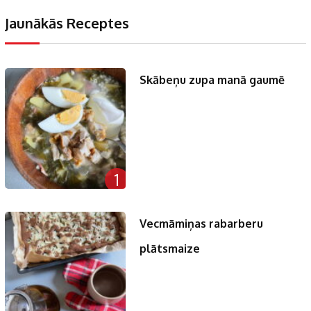
Jaunākās Receptes
Skābeņu zupa manā gaumē
1
Vecmāmiņas rabarberu
plātsmaize