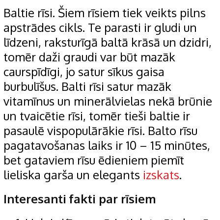
Baltie rīsi. Šiem rīsiem tiek veikts pilns
apstrādes cikls. Te parasti ir gludi un
līdzeni, raksturīgā baltā krāsā un dzidri,
tomēr daži graudi var būt mazāk
caurspīdīgi, jo satur sīkus gaisa
burbulīšus. Balti rīsi satur mazāk
vitamīnus un minerālvielas nekā brūnie
un tvaicētie rīsi, tomēr tieši baltie ir
pasaulē vispopulārākie rīsi. Balto rīsu
pagatavošanas laiks ir 10 – 15 minūtes,
bet gataviem rīsu ēdieniem piemīt
lieliska garša un elegants
izskats
.
Interesanti fakti par rīsiem