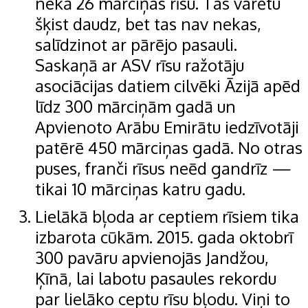
nekā 26 mārciņas rīsu. Tas varētu
šķist daudz, bet tas nav nekas,
salīdzinot ar pārējo pasauli.
Saskaņā ar ASV rīsu ražotāju
asociācijas datiem cilvēki Āzijā apēd
līdz 300 mārciņām gadā un
Apvienoto Arābu Emirātu iedzīvotāji
patērē 450 mārciņas gadā. No otras
puses, franči rīsus neēd gandrīz —
tikai 10 mārciņas katru gadu.
Lielākā bļoda ar ceptiem rīsiem tika
izbarota cūkām. 2015. gada oktobrī
300 pavāru apvienojās Jandžou,
Ķīnā, lai labotu pasaules rekordu
par lielāko ceptu rīsu bļodu. Viņi to