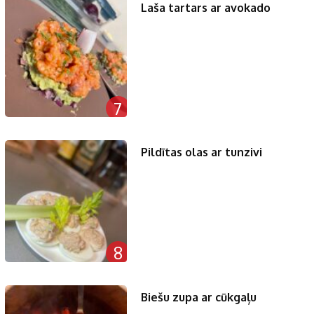
Laša tartars ar avokado
7
Pildītas olas ar tunzivi
8
Biešu zupa ar cūkgaļu