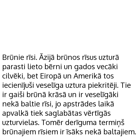
Brūnie rīsi. Āzijā brūnos rīsus uzturā
parasti lieto bērni un gados vecāki
cilvēki, bet Eiropā un Amerikā tos
iecienījuši veselīga uztura piekritēji. Tie
ir gaiši brūnā krāsā un ir veselīgāki
nekā baltie rīsi, jo apstrādes laikā
apvalkā tiek saglabātas vērtīgās
uzturvielas. Tomēr derīguma termiņš
brūnajiem rīsiem ir īsāks nekā baltajiem.