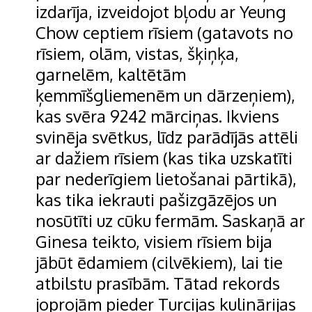
izdarīja, izveidojot bļodu ar Yeung
Chow ceptiem rīsiem (gatavots no
rīsiem, olām, vistas, šķiņķa,
garnelēm, kaltētām
ķemmīšgliemenēm un dārzeņiem),
kas svēra 9242 mārciņas. Ikviens
svinēja svētkus, līdz parādījās attēli
ar dažiem rīsiem (kas tika uzskatīti
par nederīgiem lietošanai pārtikā),
kas tika iekrauti pašizgāzējos un
nosūtīti uz cūku fermām. Saskaņā ar
Ginesa teikto, visiem rīsiem bija
jābūt ēdamiem (cilvēkiem), lai tie
atbilstu prasībām. Tātad rekords
joprojām pieder Turcijas kulinārijas