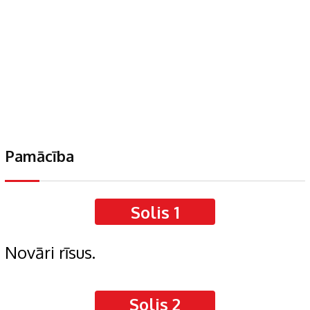
Pamācība
Solis 1
Novāri rīsus.
Solis 2