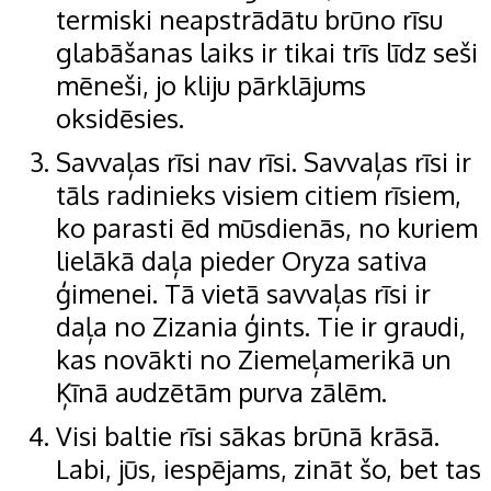
termiski neapstrādātu brūno rīsu
glabāšanas laiks ir tikai trīs līdz seši
mēneši, jo kliju pārklājums
oksidēsies.
Savvaļas rīsi nav rīsi. Savvaļas rīsi ir
tāls radinieks visiem citiem rīsiem,
ko parasti ēd mūsdienās, no kuriem
lielākā daļa pieder Oryza sativa
ģimenei. Tā vietā savvaļas rīsi ir
daļa no Zizania ģints. Tie ir graudi,
kas novākti no Ziemeļamerikā un
Ķīnā audzētām purva zālēm.
Visi baltie rīsi sākas brūnā krāsā.
Labi, jūs, iespējams, zināt šo, bet tas