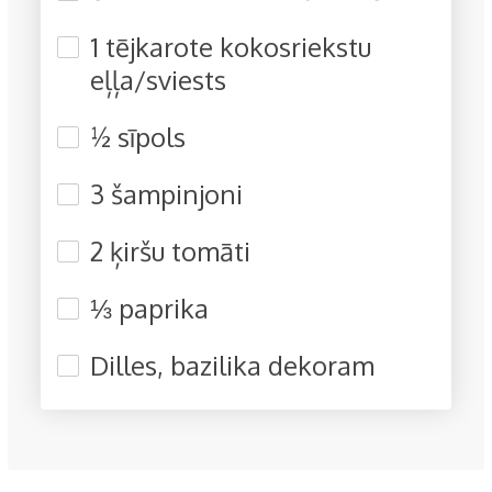
1 tējkarote kokosriekstu
eļļa/sviests
½ sīpols
3 šampinjoni
2 ķiršu tomāti
⅓ paprika
Dilles, bazilika dekoram