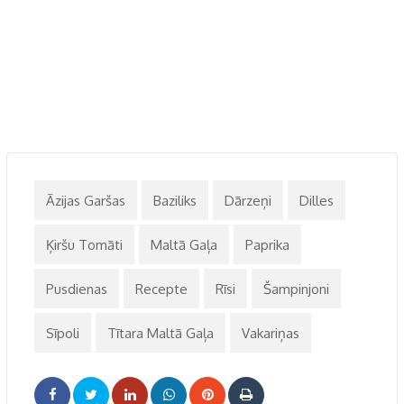
Āzijas Garšas
Baziliks
Dārzeņi
Dilles
Ķiršu Tomāti
Maltā Gaļa
Paprika
Pusdienas
Recepte
Rīsi
Šampinjoni
Sīpoli
Tītara Maltā Gaļa
Vakariņas