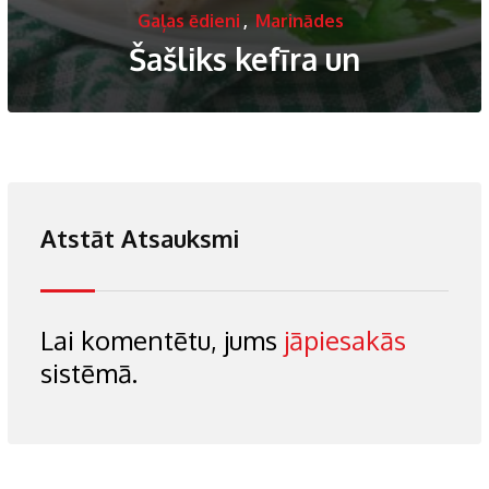
Gaļas ēdieni
,
Marinādes
Šašliks kefīra un
Atstāt Atsauksmi
Lai komentētu, jums
jāpiesakās
sistēmā.