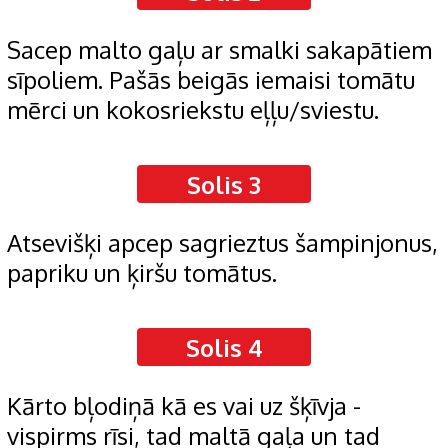
Sacep malto gaļu ar smalki sakapātiem
sīpoliem. Pašās beigās iemaisi tomātu
mērci un kokosriekstu eļļu/sviestu.
Solis 3
Atsevišķi apcep sagrieztus šampinjonus,
papriku un ķiršu tomātus.
Solis 4
Kārto bļodiņā kā es vai uz šķīvja -
vispirms rīsi, tad maltā gaļa un tad