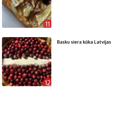
11
Basku siera kūka Latvijas
12