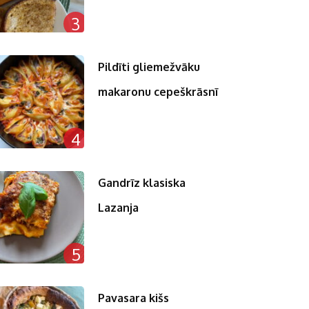
3
Pildīti gliemežvāku
makaronu cepeškrāsnī
4
Gandrīz klasiska
Lazanja
5
Pavasara kišs