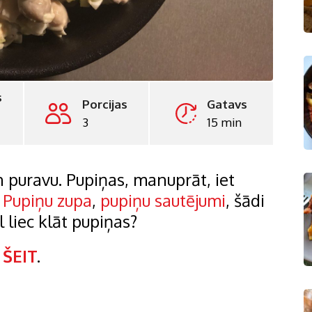
s
Porcijas
Gatavs
3
15 min
un puravu. Pupiņas, manuprāt, iet
.
Pupiņu zupa
,
pupiņu sautējumi
, šādi
l liec klāt pupiņas?
ē
ŠEIT
.