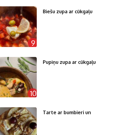
Biešu zupa ar cūkgaļu
9
Pupiņu zupa ar cūkgaļu
10
Tarte ar bumbieri un