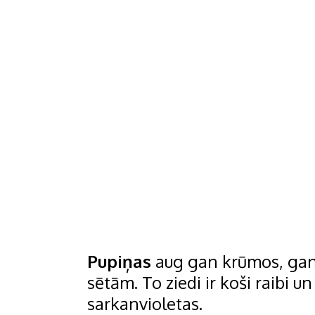
Pupiņas
aug gan krūmos, gan 
sētām. To ziedi ir koši raibi u
sarkanvioletas.