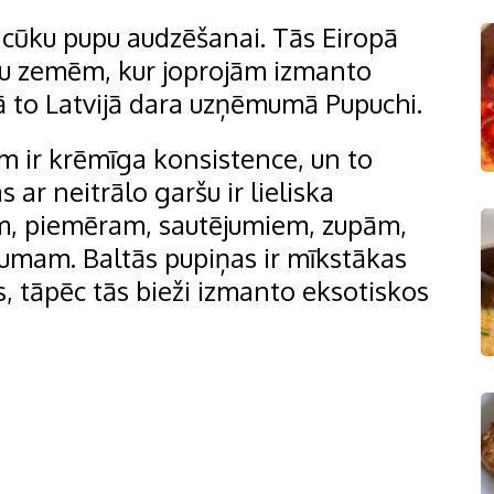
ir cūku pupu audzēšanai. Tās Eiropā
bu zemēm, kur joprojām izmanto
ā to Latvijā dara uzņēmumā Pupuchi.
ām ir krēmīga konsistence, un to
 ar neitrālo garšu ir lieliska
m, piemēram, sautējumiem, zupām,
umam. Baltās pupiņas ir mīkstākas
, tāpēc tās bieži izmanto eksotiskos