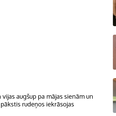
vijas augšup pa mājas sienām un
n pākstis rudeņos iekrāsojas