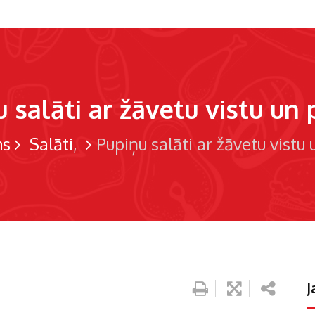
 salāti ar žāvetu vistu un
s
Salāti
Pupiņu salāti ar žāvetu vistu
J