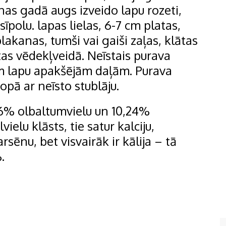
nas gadā augs izveido lapu rozeti,
īpolu. lapas lielas, 6-7 cm platas,
lakanas, tumši vai gaiši zaļas, klātas
otas vēdekļveidā. Neīstais purava
ām lapu apakšējām daļām. Purava
opā ar neīsto stublāju.
76% olbaltumvielu un 10,24%
ielu klāsts, tie satur kalciju,
arsēnu, bet visvairāk ir kālija – tā
.