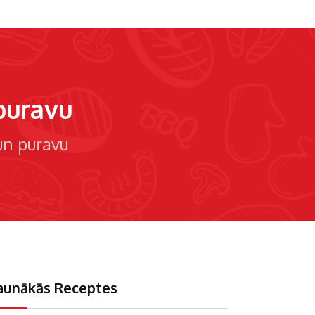
 puravu
 un puravu
aunākās Receptes