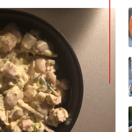
LinkedI
Whatsa
Pintere
Print