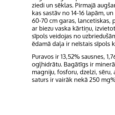
ziedi un sēklas. Pirmajā augša
kas sastāv no 14-16 lapām, un s
60-70 cm garas, lancetiskas, p
ar biezu vaska kārtiņu, izviet
sīpols veidojas no uzbrieduš
ēdamā daļa ir neīstais sīpols k
Puravos ir 13,52% sausnes, 1,
ogļhidrātu. Bagātīgs ir minerālv
magniju, fosforu, dzelzi, sēru, 
saturs ir vairāk nekā 250 mg%