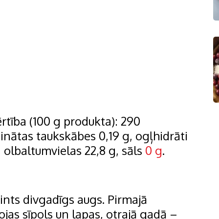
ērtība (100 g produkta): 290
ātinātas taukskābes 0,19 g, ogļhidrāti
 olbaltumvielas 22,8 g, sāls
0 g
.
 šints divgadīgs augs. Pirmajā
as sīpols un lapas, otrajā gadā –