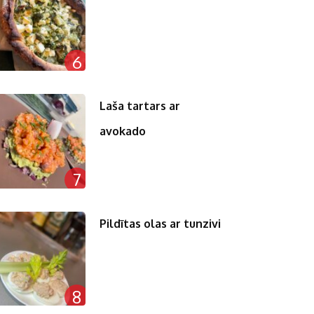
6
Laša tartars ar
avokado
7
Pildītas olas ar tunzivi
8