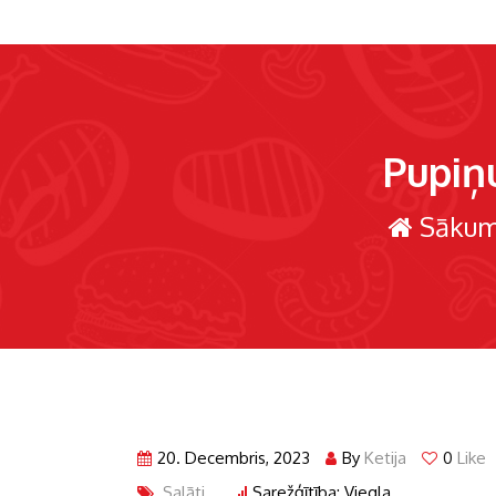
Pupiņu
Sākum
20. Decembris, 2023
By
Ketija
0
Like
Salāti
Sarežģītība: Viegla