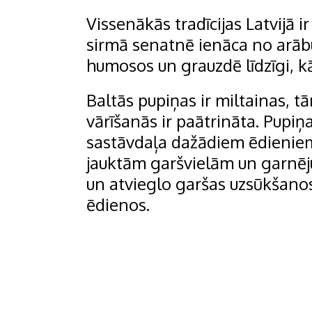
Vissenākās tradīcijas Latvijā 
sirmā senatnē ienāca no arā
humosos un grauzdē līdzīgi, k
Baltās pupiņas ir miltainas, t
vārīšanās ir paātrināta. Pupiņas
sastāvdaļa dažādiem ēdienie
jauktām garšvielām un garnēj
un atvieglo garšas uzsūkšanos
ēdienos.