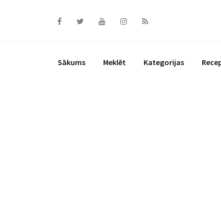
Skip
to
content
Sākums
Meklēt
Kategorijas
Rece