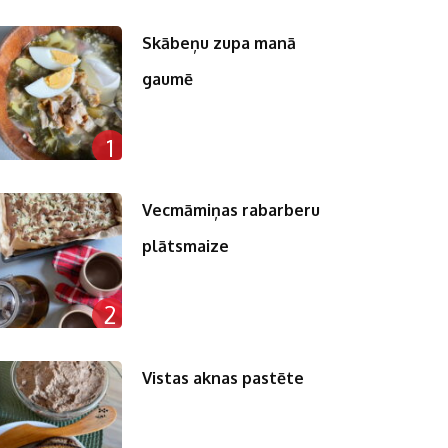
Skābeņu zupa manā
gaumē
n
1
pp
st
Vecmāmiņas rabarberu
plātsmaize
2
Vistas aknas pastēte