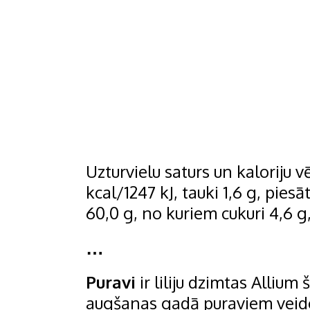
Uzturvielu saturs un kaloriju v
kcal/1247 kJ, tauki 1,6 g, pies
60,0 g, no kuriem cukuri 4,6 g,
…
Puravi
ir liliju dzimtas Allium
augšanas gadā puraviem veidoj