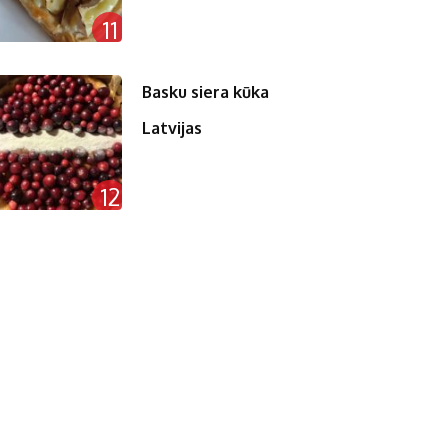
11
Basku siera kūka
Latvijas
12