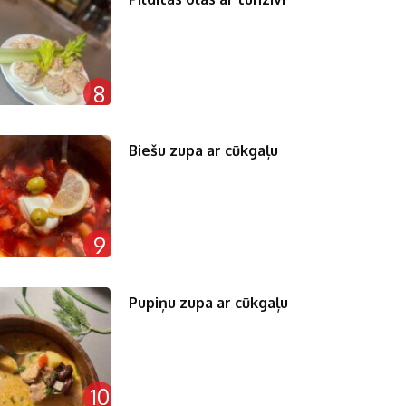
8
Biešu zupa ar cūkgaļu
9
Pupiņu zupa ar cūkgaļu
10