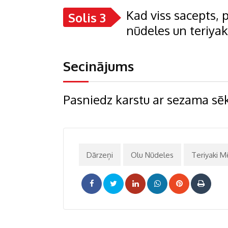
Kad viss sacepts, 
Solis 3
nūdeles un teriyaki
Secinājums
Pasniedz karstu ar sezama sēk
Dārzeņi
Olu Nūdeles
Teriyaki M
LinkedIn
Whatsapp
Pinterest
Print