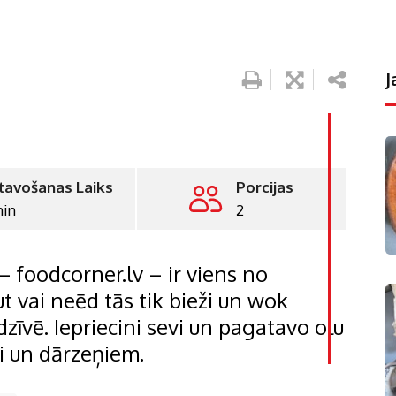
J
tavošanas Laiks
Porcijas
min
2
LinkedI
Whatsa
– foodcorner.lv – ir viens no
Pintere
t vai neēd tās tik bieži un wok
 dzīvē. Iepriecini sevi un pagatavo olu
Print
ci un dārzeņiem.