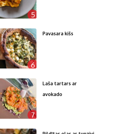
5
Pavasara kišs
6
Laša tartars ar
avokado
7
Pildītas olas ar tunzivi