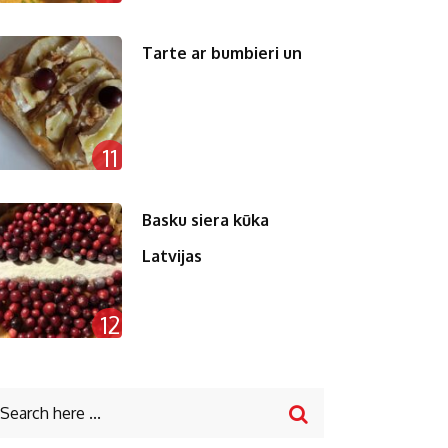
Tarte ar bumbieri un
11
Basku siera kūka
Latvijas
12