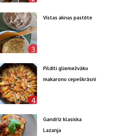
Vistas aknas pastēte
3
Pildīti gliemežvāku
makaronu cepeškrāsnī
4
Gandrīz klasiska
Lazanja