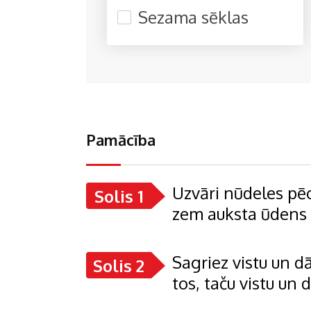
Sezama sēklas
Pamācība
Uzvāri nūdeles pēc
Solis 1
zem auksta ūdens 
Sagriez vistu un 
Solis 2
tos, taču vistu un