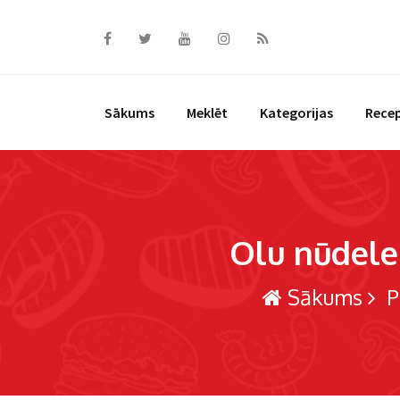
Skip
to
content
Sākums
Meklēt
Kategorijas
Rece
Olu nūdeles
Sākums
P