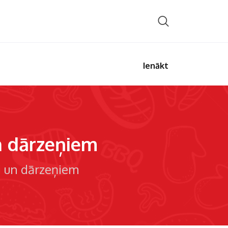
Ienākt
un dārzeņiem
ci un dārzeņiem