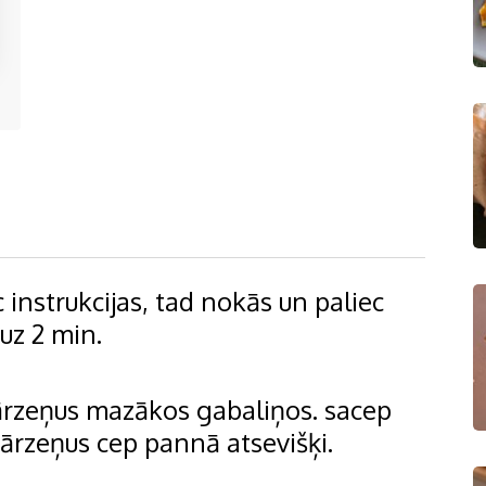
 instrukcijas, tad nokās un paliec
uz 2 min.
dārzeņus mazākos gabaliņos. sacep
 dārzeņus cep pannā atsevišķi.