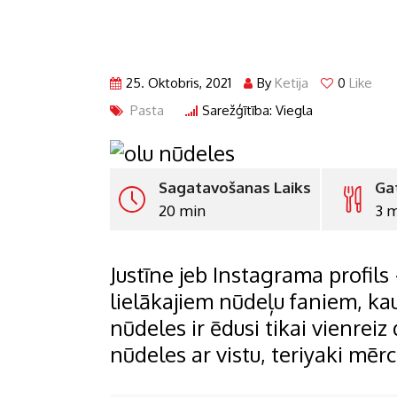
25. Oktobris, 2021
By
Ketija
0
Like
Pasta
Sarežģītība: Viegla
Sagatavošanas Laiks
Ga
20 min
3 
Justīne jeb Instagrama profils 
lielākajiem nūdeļu faniem, kau
nūdeles ir ēdusi tikai vienreiz
nūdeles ar vistu, teriyaki mēr