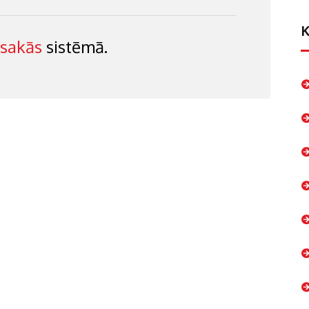
K
esakās
sistēmā.