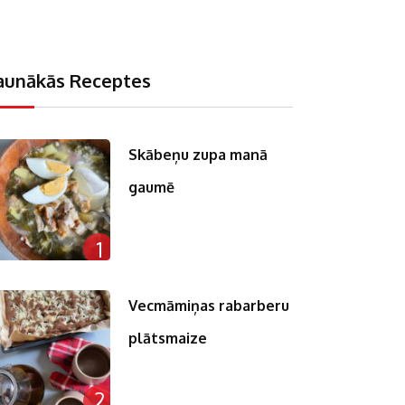
aunākās Receptes
Skābeņu zupa manā
gaumē
n
1
pp
st
Vecmāmiņas rabarberu
plātsmaize
2