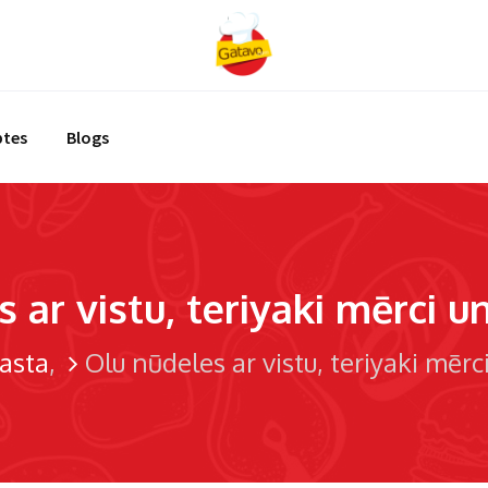
ptes
Blogs
 ar vistu, teriyaki mērci 
asta
Olu nūdeles ar vistu, teriyaki mēr