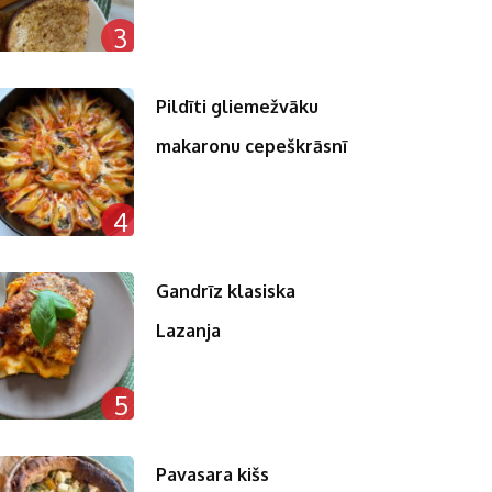
3
Pildīti gliemežvāku
makaronu cepeškrāsnī
4
Gandrīz klasiska
Lazanja
5
Pavasara kišs