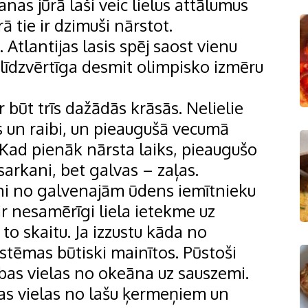
as jūrā laši veic lielus attālumus
ā tie ir dzimuši nārstot.
. Atlantijas lasis spēj saost vienu
 līdzvērtīga desmit olimpisko izmēru
r būt trīs dažādās krāsās. Nelielie
as un raibi, un pieaugušā vecumā
. Kad pienāk nārsta laiks, pieaugušo
sarkani, bet galvas – zaļas.
ieni no galvenajām ūdens iemītnieku
r nesamērīgi liela ietekme uz
to skaitu. Ja izzustu kāda no
tēmas būtiski mainītos. Pūstoši
rības vielas no okeāna uz sauszemi.
ības vielas no lašu ķermeņiem un