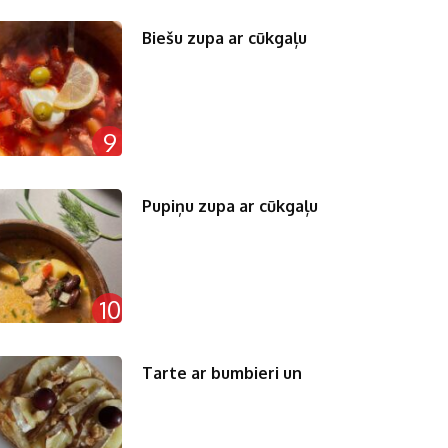
Biešu zupa ar cūkgaļu
9
Pupiņu zupa ar cūkgaļu
10
Tarte ar bumbieri un