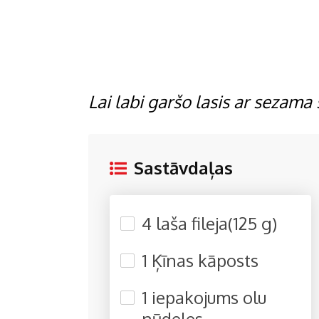
Lai labi garšo lasis ar sezama
Sastāvdaļas
4 laša fileja(125 g)
1 Ķīnas kāposts
1 iepakojums olu
nūdeles