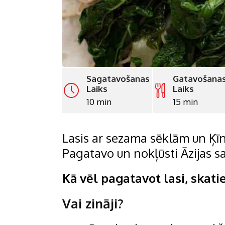
Sagatavošanas
Gatavošana
Laiks
Laiks
10 min
15 min
Lasis ar sezama sēklām un Ķīn
Pagatavo un nokļūsti Āzijas sa
Kā vēl pagatavot lasi, skati
Vai zināji?