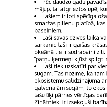
Pēc daudzu gadu pavadīšan
mājup, lai atgrieztos upē, kur
Lašiem ir ļoti spēcīga oža
smaržas pilienu platībā, kas
baseiniem.
Laši savas dzīves laikā va
sarkanie laši ir gaišas krās
okeānā tie ir sudrabaini zili
īpatņu ķermeņi kļūst spilgti 
Laši tiek uzskatīti par v
sugām. Tas nozīmē, ka tām i
ekosistēmu salīdzinājumā ar 
galvenajām sugām, to ekosis
lašu līķi pārnes vērtīgas ba
Zinātnieki ir izsekojuši bar