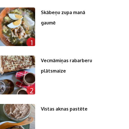
Skābeņu zupa manā
gaumē
n
1
pp
st
Vecmāmiņas rabarberu
plātsmaize
2
Vistas aknas pastēte