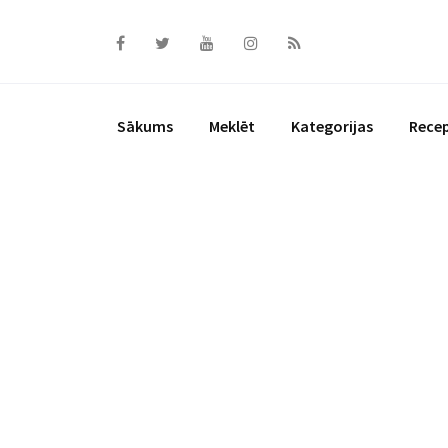
Skip
to
content
Sākums
Meklēt
Kategorijas
Rece