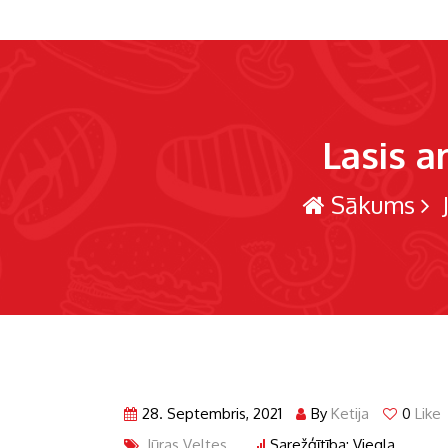
Lasis a
Sākums
J
28. Septembris, 2021
By
Ketija
0
Like
Jūras Veltes
Sarežģītība: Viegla