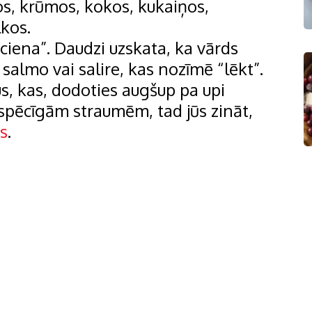
os, krūmos, kokos, kukaiņos,
lkos.
ēciena”. Daudzi uzskata, ka vārds
a salmo vai salire, kas nozīmē “lēkt”.
us, kas, dodoties augšup pa upi
 spēcīgām straumēm, tad jūs zināt,
šs
.