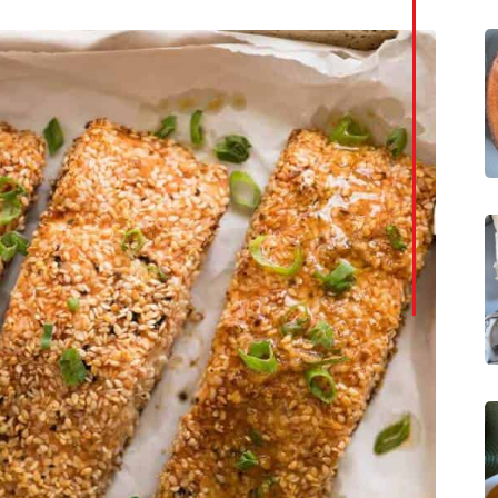
LinkedI
Whatsa
Pintere
Print