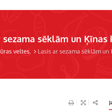
r sezama sēklām un Ķīnas
ūras veltes
Lasis ar sezama sēklām un 
J