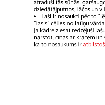
atraduši tās sūnās, garšaug
dziedātājputnos, lāčos un vi
Laši ir nosaukti pēc to “l
“lasis” cēlies no latīņu vārd
Ja kādreiz esat redzējuši laš
nārstot, cīnās ar krācēm un
ka to nosaukums ir
atbilsto