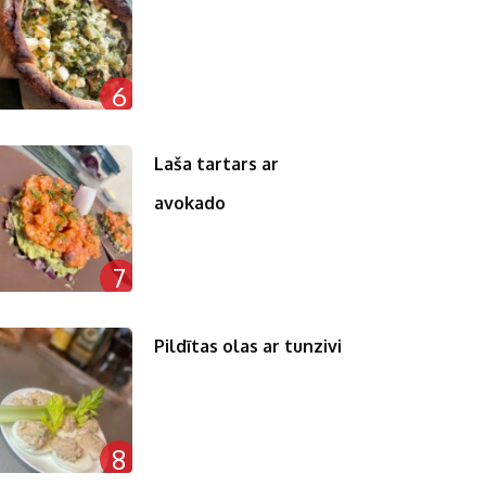
6
Laša tartars ar
avokado
7
Pildītas olas ar tunzivi
8