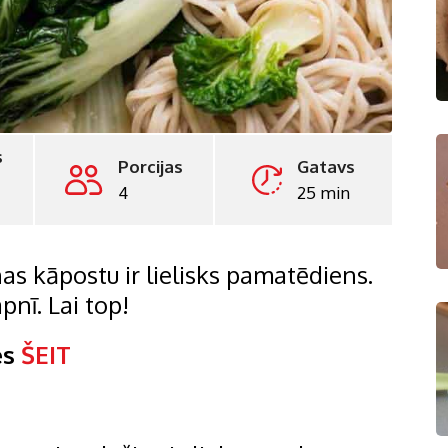
s
Porcijas
Gatavs
4
25 min
as kāpostu ir lielisks pamatēdiens.
pnī. Lai top!
es
ŠEIT