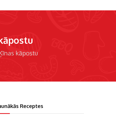
 kāpostu
Ķīnas kāpostu
aunākās Receptes