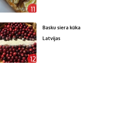
11
Basku siera kūka
Latvijas
12