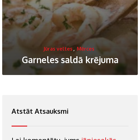
Jūras veltes
,
Mērces
Garneles saldā krējuma
Atstāt Atsauksmi