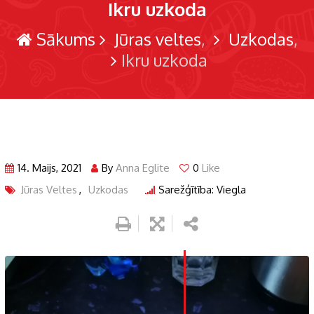
Ikru uzkoda
Sākums
Jūras veltes
Uzkodas
Ikru uzkoda
14. Maijs, 2021
By
Anna Eglite
0
Like
Jūras Veltes
,
Uzkodas
Sarežģītība: Viegla