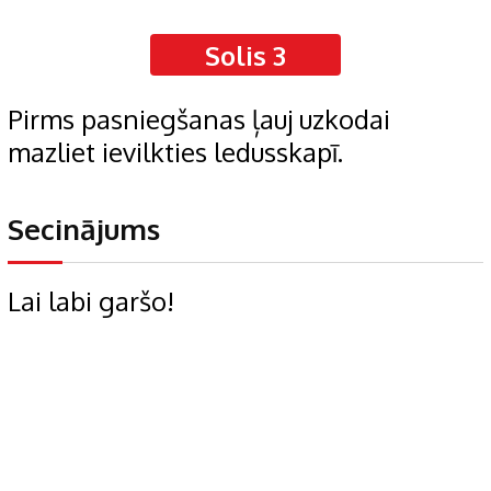
Solis 3
Pirms pasniegšanas ļauj uzkodai
mazliet ievilkties ledusskapī.
Secinājums
Lai labi garšo!