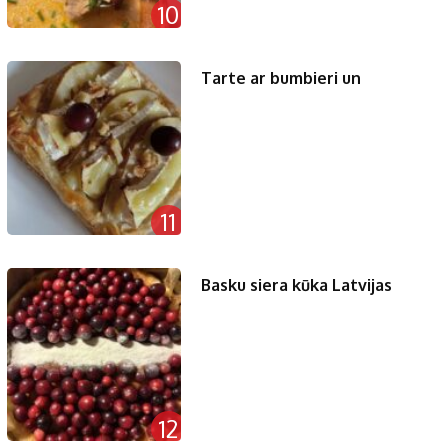
10
Tarte ar bumbieri un
11
Basku siera kūka Latvijas
12