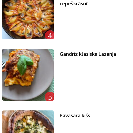
cepeškrāsnī
4
Gandrīz klasiska Lazanja
5
Pavasara kišs