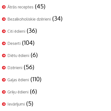
(45)
Ātrās receptes
(34)
Bezalkoholiskie dzērieni
(36)
Citi ēdieni
(104)
Deserti
(6)
Diētu ēdieni
(56)
Dzērieni
(110)
Gaļas ēdieni
(6)
Griķu ēdieni
(5)
Ievārījumi