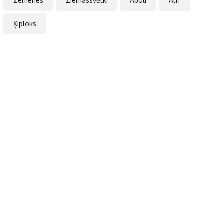
Zemenes
Ziemassvētki
Āboli
Ātri
Ķiploks