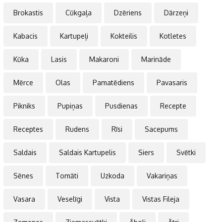
Brokastis
Cūkgaļa
Dzēriens
Dārzeņi
Kabacis
Kartupeļi
Kokteilis
Kotletes
Kūka
Lasis
Makaroni
Marināde
Mērce
Olas
Pamatēdiens
Pavasaris
Pikniks
Pupiņas
Pusdienas
Recepte
Receptes
Rudens
Rīsi
Sacepums
Saldais
Saldais Kartupelis
Siers
Svētki
Sēnes
Tomāti
Uzkoda
Vakariņas
Vasara
Veselīgi
Vista
Vistas Fileja