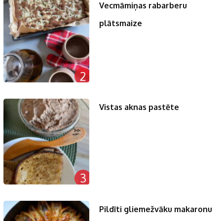
Vecmāmiņas rabarberu
plātsmaize
2
Vistas aknas pastēte
3
Pildīti gliemežvāku makaronu