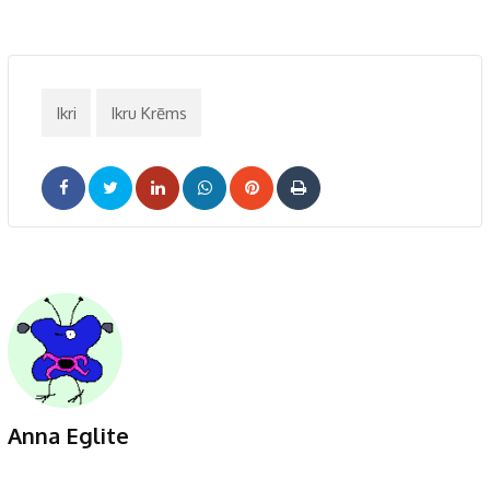
Ikri
Ikru Krēms
LinkedIn
Whatsapp
Pinterest
Print
Anna Eglite