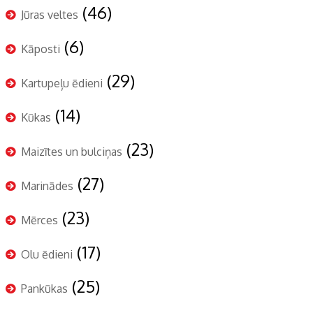
(46)
Jūras veltes
(6)
Kāposti
(29)
Kartupeļu ēdieni
(14)
Kūkas
(23)
Maizītes un bulciņas
(27)
Marinādes
(23)
Mērces
(17)
Olu ēdieni
(25)
Pankūkas