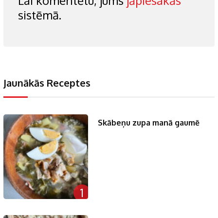
Lai komentētu, jums
jāpiesakās
sistēmā.
Jaunākās Receptes
Skābeņu zupa manā gaumē
1