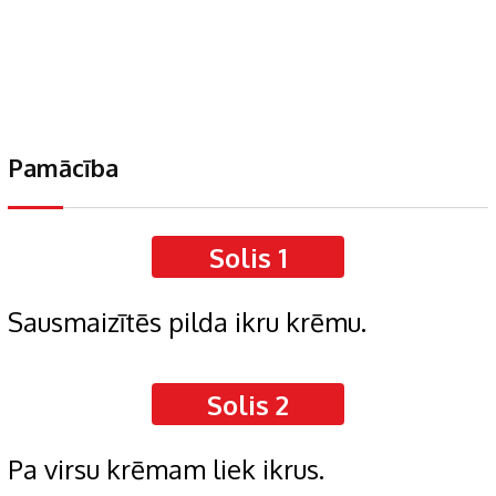
Pamācība
Solis 1
Sausmaizītēs pilda ikru krēmu.
Solis 2
Pa virsu krēmam liek ikrus.