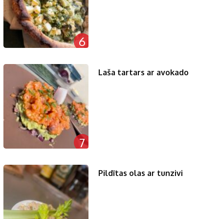
6
Laša tartars ar avokado
7
Pildītas olas ar tunzivi