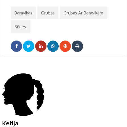
Baravikas
Grūbas
Grūbas Ar Baravikām
Sēnes
LinkedIn
Whatsapp
Pinterest
Print
Ketija