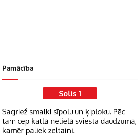
Pamācība
Solis 1
Sagriež smalki sīpolu un ķiploku. Pēc
tam cep katlā nelielā sviesta daudzumā,
kamēr paliek zeltaini.