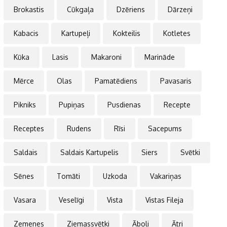
Brokastis
Cūkgaļa
Dzēriens
Dārzeņi
Kabacis
Kartupeļi
Kokteilis
Kotletes
Kūka
Lasis
Makaroni
Marināde
Mērce
Olas
Pamatēdiens
Pavasaris
Pikniks
Pupiņas
Pusdienas
Recepte
Receptes
Rudens
Rīsi
Sacepums
Saldais
Saldais Kartupelis
Siers
Svētki
Sēnes
Tomāti
Uzkoda
Vakariņas
Vasara
Veselīgi
Vista
Vistas Fileja
Zemenes
Ziemassvētki
Āboli
Ātri