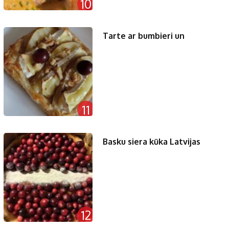
10
Tarte ar bumbieri un
11
Basku siera kūka Latvijas
12