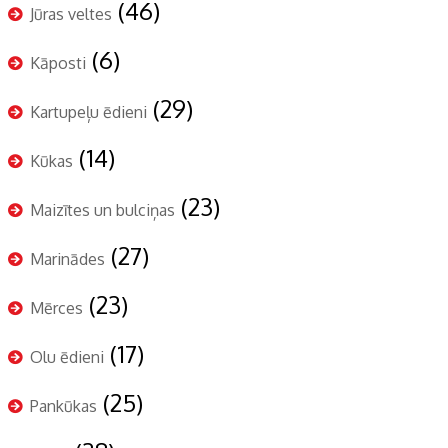
(46)
Jūras veltes
(6)
Kāposti
(29)
Kartupeļu ēdieni
(14)
Kūkas
(23)
Maizītes un bulciņas
(27)
Marinādes
(23)
Mērces
(17)
Olu ēdieni
(25)
Pankūkas