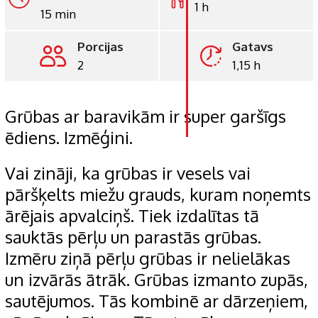
1 h
15 min
LinkedIn
Porcijas
Gatavs
Whatsapp
2
1,15 h
Pinterest
Print
Grūbas ar baravikām ir super garšīgs
ēdiens. Izmēģini.
Vai zināji, ka grūbas ir vesels vai
pāršķelts miežu grauds, kuram noņemts
ārējais apvalciņš. Tiek izdalītas tā
sauktās pērļu un parastās grūbas.
Izmēru ziņā pērļu grūbas ir nelielākas
un izvārās ātrāk. Grūbas izmanto zupās,
sautējumos. Tās kombinē ar dārzeņiem,