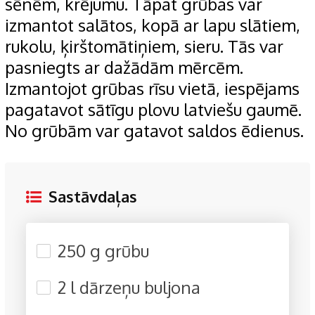
sēnēm, krējumu. Tāpat grūbas var
izmantot salātos, kopā ar lapu slātiem,
rukolu, ķirštomātiņiem, sieru. Tās var
pasniegts ar dažādām mērcēm.
Izmantojot grūbas rīsu vietā, iespējams
pagatavot sātīgu plovu latviešu gaumē.
No grūbām var gatavot saldos ēdienus.
Sastāvdaļas
250 g grūbu
2 l dārzeņu buljona