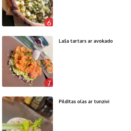
6
Laša tartars ar avokado
7
Pildītas olas ar tunzivi