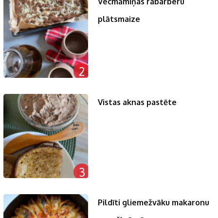
Vecmāmiņas rabarberu
plātsmaize
2
Vistas aknas pastēte
3
Pildīti gliemežvāku makaronu