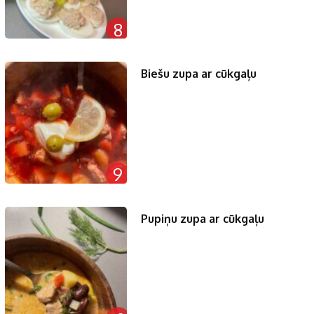
8
Biešu zupa ar cūkgaļu
9
Pupiņu zupa ar cūkgaļu