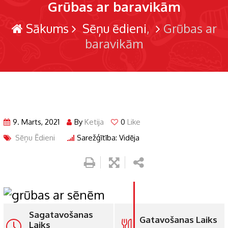
Grūbas ar baravikām
Sākums
Sēņu ēdieni
Grūbas ar
baravikām
9. Marts, 2021
By
Ketija
0
Like
Sēņu Ēdieni
Sarežģītība: Vidēja
Sagatavošanas
Gatavošanas Laiks
Laiks