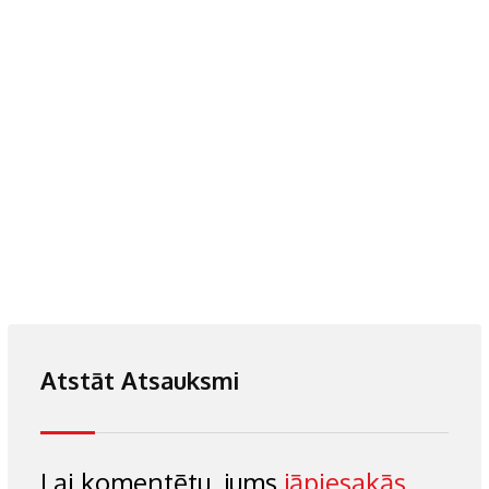
Atstāt Atsauksmi
Lai komentētu, jums
jāpiesakās