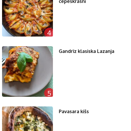
cepeškrāsnī
4
Gandrīz klasiska Lazanja
5
Pavasara kišs