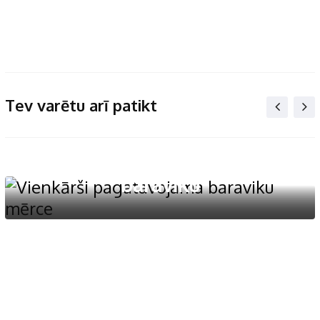
Tev varētu arī patikt
Mērces
,
Sēņu ēdieni
Vienkārši pagatavojama
baraviku