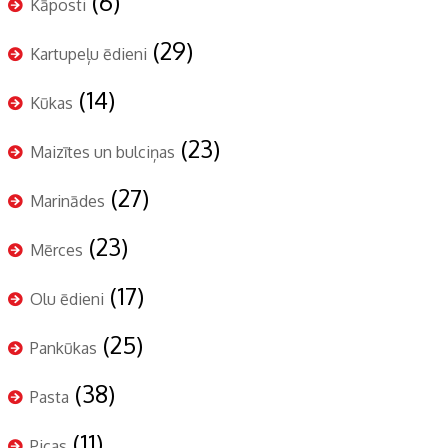
(6)
Kāposti
(29)
Kartupeļu ēdieni
(14)
Kūkas
(23)
Maizītes un bulciņas
(27)
Marinādes
(23)
Mērces
(17)
Olu ēdieni
(25)
Pankūkas
(38)
Pasta
(11)
Picas