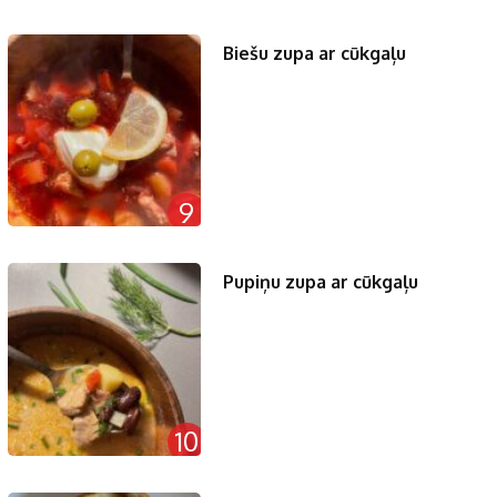
Biešu zupa ar cūkgaļu
9
Pupiņu zupa ar cūkgaļu
10