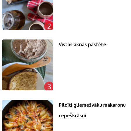
2
Vistas aknas pastēte
3
Pildīti gliemežvāku makaronu
cepeškrāsnī