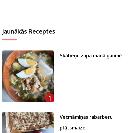
Jaunākās Receptes
Skābeņu zupa manā gaumē
1
Vecmāmiņas rabarberu
plātsmaize