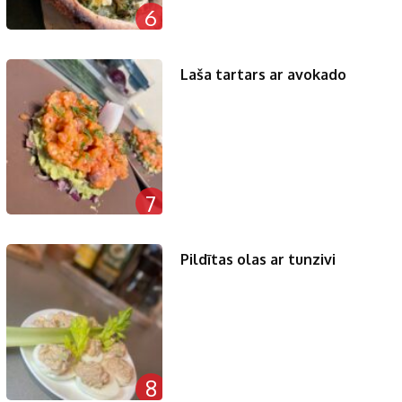
6
Laša tartars ar avokado
7
Pildītas olas ar tunzivi
8