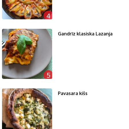
4
Gandrīz klasiska Lazanja
5
Pavasara kišs