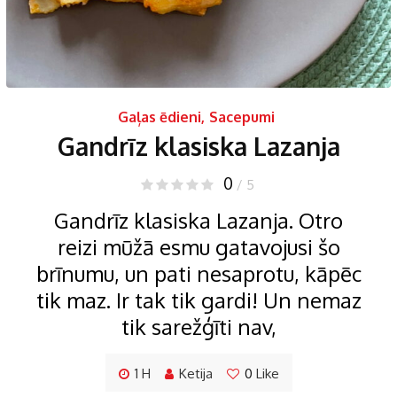
Gaļas ēdieni
,
Sacepumi
Gandrīz klasiska Lazanja
0
/ 5
Gandrīz klasiska Lazanja. Otro
reizi mūžā esmu gatavojusi šo
brīnumu, un pati nesaprotu, kāpēc
tik maz. Ir tak tik gardi! Un nemaz
tik sarežģīti nav,
1 H
Ketija
0
Like