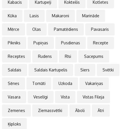
Kabacis
Kartupeļi
Kokteilis
Kotletes
Kūka
Lasis
Makaroni
Marināde
Mērce
Olas
Pamatēdiens
Pavasaris
Pikniks
Pupiņas
Pusdienas
Recepte
Receptes
Rudens
Rīsi
Sacepums
Saldais
Saldais Kartupelis
Siers
Svētki
Sēnes
Tomāti
Uzkoda
Vakariņas
Vasara
Veselīgi
Vista
Vistas Fileja
Zemenes
Ziemassvētki
Āboli
Ātri
Ķiploks