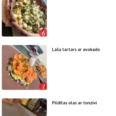
6
Laša tartars ar avokado
7
Pildītas olas ar tunzivi