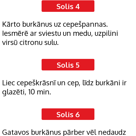
Solis 4
Kārto burkānus uz cepešpannas.
Iesmērē ar sviestu un medu, uzpilini
virsū citronu sulu.
Solis 5
Liec cepeškrāsnī un cep, līdz burkāni ir
glazēti, 10 min.
Solis 6
Gatavos burkānus pārber vēl nedaudz