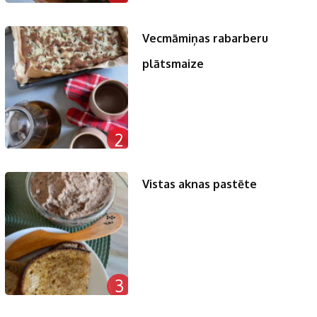
Vecmāmiņas rabarberu
plātsmaize
2
Vistas aknas pastēte
3