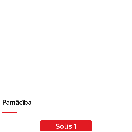
Pamācība
Solis 1