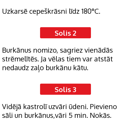
Uzkarsē cepeškrāsni līdz 180°C.
Solis 2
Burkānus nomizo, sagriez vienādās
strēmelītēs. Ja vēlas tiem var atstāt
nedaudz zaļo burkānu kātu.
Solis 3
Vidējā kastrolī uzvāri ūdeni. Pievieno
sāli un burkānus,vāri 5 min. Nokās.