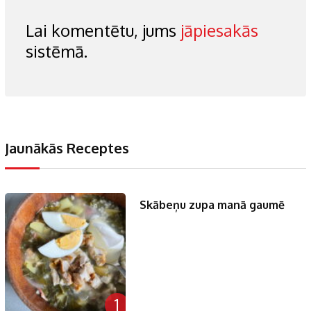
Lai komentētu, jums
jāpiesakās
sistēmā.
Jaunākās Receptes
Skābeņu zupa manā gaumē
1