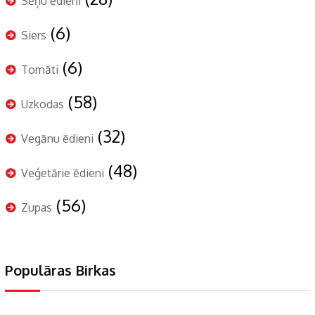
Sēņu ēdieni
(6)
Siers
(6)
Tomāti
(58)
Uzkodas
(32)
Vegānu ēdieni
(48)
Veģetārie ēdieni
(56)
Zupas
Populāras Birkas