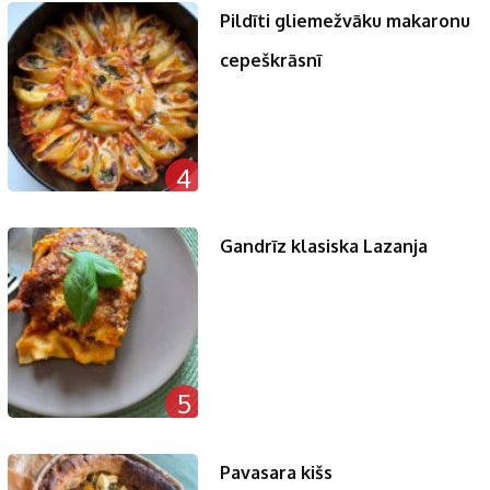
Pildīti gliemežvāku makaronu
cepeškrāsnī
4
Gandrīz klasiska Lazanja
5
Pavasara kišs