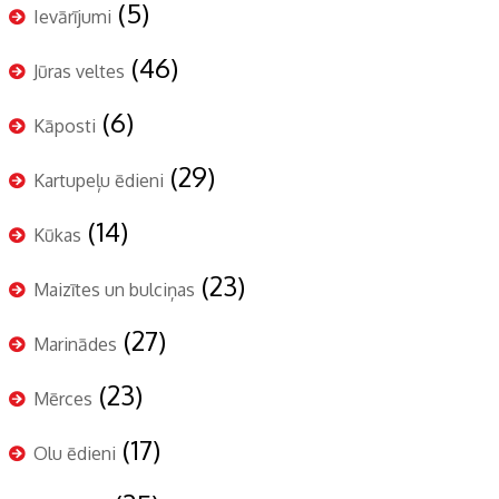
(5)
Ievārījumi
(46)
Jūras veltes
(6)
Kāposti
(29)
Kartupeļu ēdieni
(14)
Kūkas
(23)
Maizītes un bulciņas
(27)
Marinādes
(23)
Mērces
(17)
Olu ēdieni