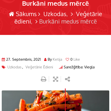
Burkāni medus mērcē
Sākums
Uzkodas
Veģetārie
ēdieni
Burkāni medus mērcē
27. Septembris, 2021
By
Ketija
0
Like
Uzkodas
,
Veģetārie Ēdieni
Sarežģītība: Viegla