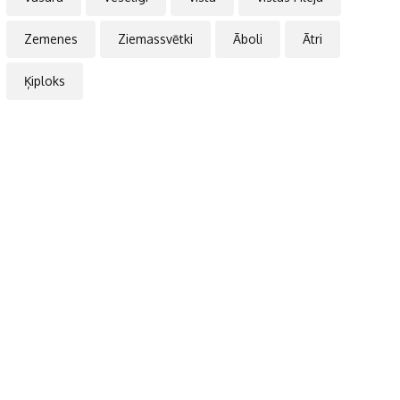
Zemenes
Ziemassvētki
Āboli
Ātri
Ķiploks