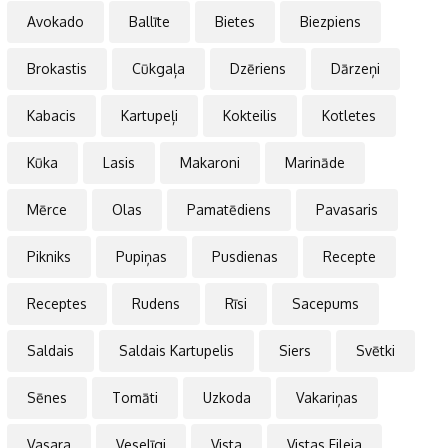
Avokado
Ballīte
Bietes
Biezpiens
Brokastis
Cūkgaļa
Dzēriens
Dārzeņi
Kabacis
Kartupeļi
Kokteilis
Kotletes
Kūka
Lasis
Makaroni
Marināde
Mērce
Olas
Pamatēdiens
Pavasaris
Pikniks
Pupiņas
Pusdienas
Recepte
Receptes
Rudens
Rīsi
Sacepums
Saldais
Saldais Kartupelis
Siers
Svētki
Sēnes
Tomāti
Uzkoda
Vakariņas
Vasara
Veselīgi
Vista
Vistas Fileja