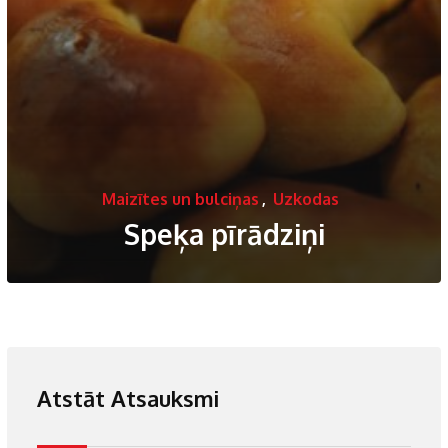
Maizītes un bulciņas
,
Uzkodas
Speķa pīrādziņi
Atstāt Atsauksmi