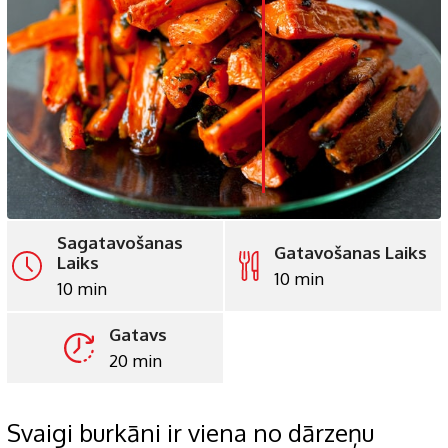
LinkedIn
Whatsapp
Pinterest
Print
Sagatavošanas
Gatavošanas Laiks
Laiks
10 min
10 min
Gatavs
20 min
Svaigi burkāni ir viena no dārzeņu