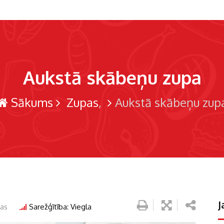
Aukstā skābeņu zupa
Sākums
Zupas
Aukstā skābeņu zup
J
as
Sarežģītība: Viegla