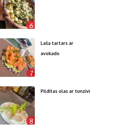
6
Laša tartars ar
avokado
7
Pildītas olas ar tunzivi
8