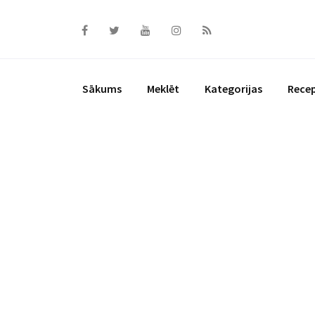
Skip
to
content
Sākums
Meklēt
Kategorijas
Rece