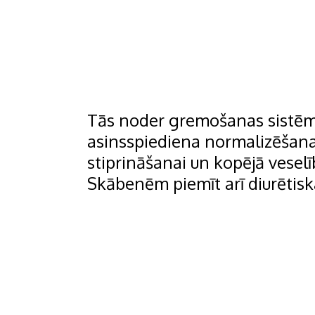
Tās noder gremošanas sistēma
asinsspiediena normalizēšanai
stiprināšanai un kopējā vesel
Skābenēm piemīt arī diurētisk