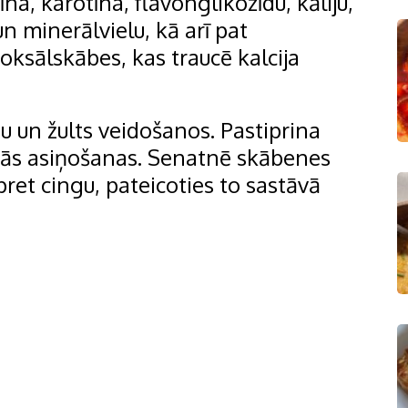
a, karotīna, flavonglikozīdu, kāliju,
un minerālvielu, kā arī pat
 oksālskābes, kas traucē kalcija
 un žults veidošanos. Pastiprina
šējās asiņošanas. Senatnē skābenes
ā pret cingu, pateicoties to sastāvā