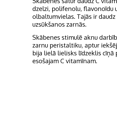
Skābenes satur daudz C vitamīn
dzelzi, polifenolu, flavonoīdu 
olbaltumvielas. Tajās ir daudz
uzsūkšanos zarnās.
Skābenes stimulē aknu darbību
zarnu peristaltiku, aptur iek
bija lielā lielisks līdzeklis cīņ
esošajam C vitamīnam.