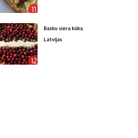
11
Basku siera kūka
Latvijas
12