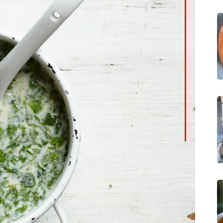
LinkedI
Whatsa
Pintere
Print