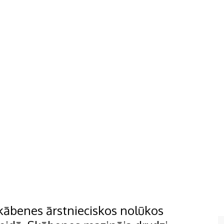
skābenes ārstnieciskos nolūkos