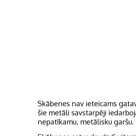
Skābenes nav ieteicams gatavo
šie metāli savstarpēji iedarbo
nepatīkamu, metālisku garšu.