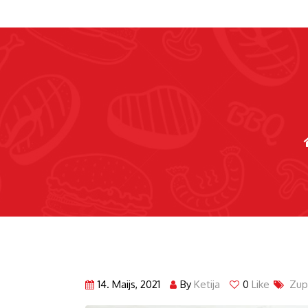
14. Maijs, 2021
By
Ketija
0
Like
Zup