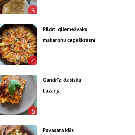
3
Pildīti gliemežvāku
makaronu cepeškrāsnī
4
Gandrīz klasiska
Lazanja
5
Pavasara kišs