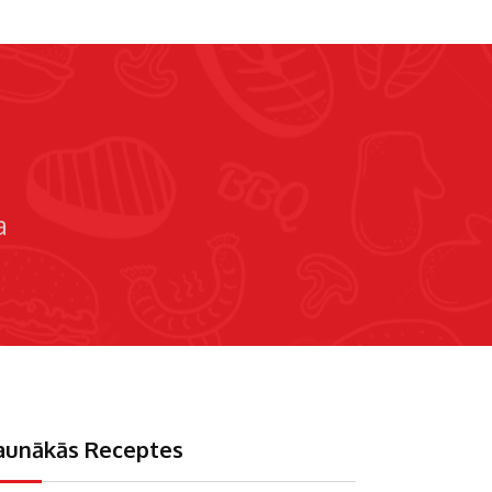
a
aunākās Receptes