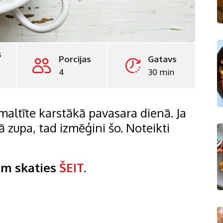
s
Porcijas
Gatavs
4
30 min
maltīte karstākā pavasara dienā. Ja
ā zupa, tad izmēģini šo. Noteikti
ēm skaties
ŠEIT
.