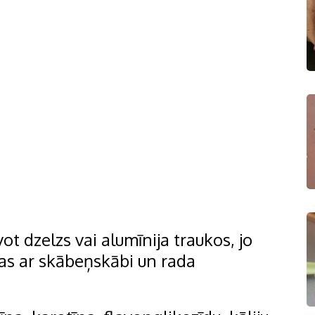
t dzelzs vai alumīnija traukos, jo
jas ar skābeņskābi un rada