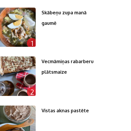
Skābeņu zupa manā
gaumē
n
1
pp
st
Vecmāmiņas rabarberu
plātsmaize
2
Vistas aknas pastēte