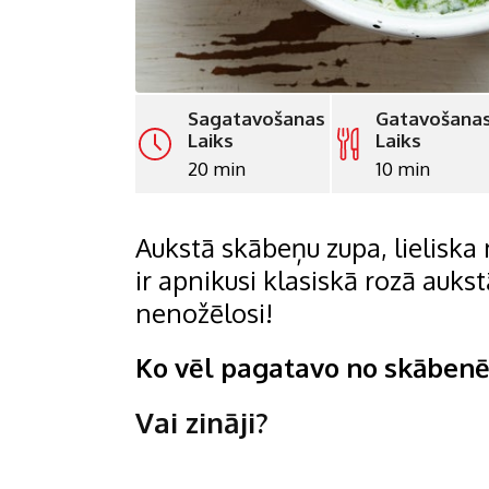
Sagatavošanas
Gatavošana
Laiks
Laiks
20 min
10 min
Aukstā skābeņu zupa, lieliska 
ir apnikusi klasiskā rozā aukst
nenožēlosi!
Ko vēl pagatavo no skāben
Vai zināji?