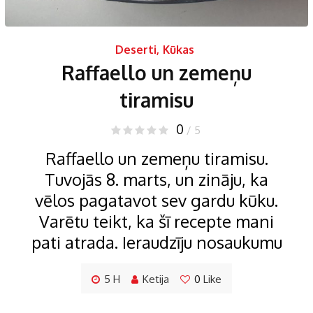
Deserti
,
Kūkas
Raffaello un zemeņu
tiramisu
0
/ 5
Raffaello un zemeņu tiramisu.
Tuvojās 8. marts, un zināju, ka
vēlos pagatavot sev gardu kūku.
Varētu teikt, ka šī recepte mani
pati atrada. Ieraudzīju nosaukumu
5 H
Ketija
0
Like