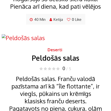
Pienāca arī diena, kad pati vēlējos
40 Min
Ketija
0
Like
Deserti
Peldošās salas
0
/ 5
Peldošās salas. Franču valodā
pazīstama arī kā “île flottante”, ir
viegls, pūkains un krēmīgs
klasisks franču deserts.
Pagatavots no piena, cukura, olām