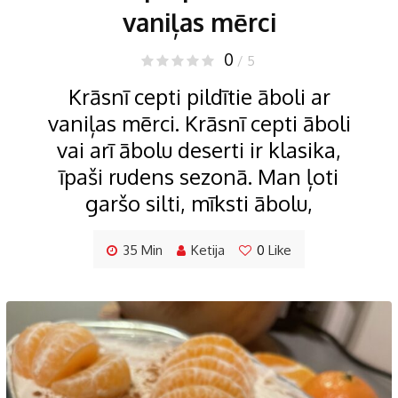
vaniļas mērci
0
/ 5
Krāsnī cepti pildītie āboli ar
vaniļas mērci. Krāsnī cepti āboli
vai arī ābolu deserti ir klasika,
īpaši rudens sezonā. Man ļoti
garšo silti, mīksti ābolu,
35 Min
Ketija
0
Like