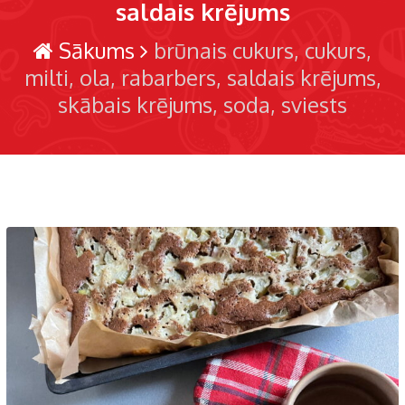
saldais krējums
Sākums
brūnais cukurs
cukurs
milti
ola
rabarbers
saldais krējums
skābais krējums
soda
sviests