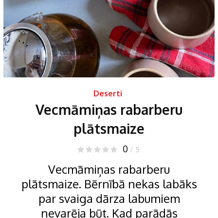
Deserti
Vecmāmiņas rabarberu
plātsmaize
0
/ 5
Vecmāmiņas rabarberu
plātsmaize. Bērnībā nekas labāks
par svaiga dārza labumiem
nevarēja būt. Kad parādās