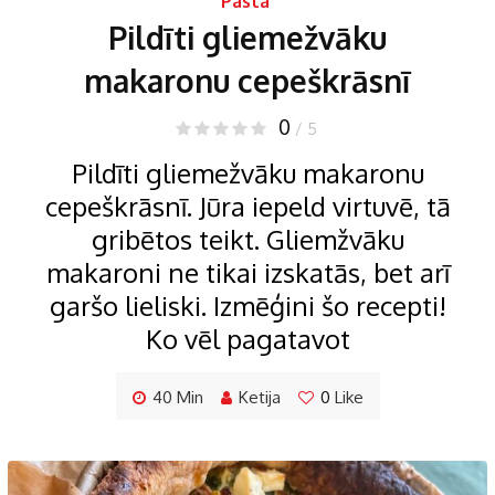
Pasta
Pildīti gliemežvāku
makaronu cepeškrāsnī
0
/ 5
Pildīti gliemežvāku makaronu
cepeškrāsnī. Jūra iepeld virtuvē, tā
gribētos teikt. Gliemžvāku
makaroni ne tikai izskatās, bet arī
garšo lieliski. Izmēģini šo recepti!
Ko vēl pagatavot
40 Min
Ketija
0
Like