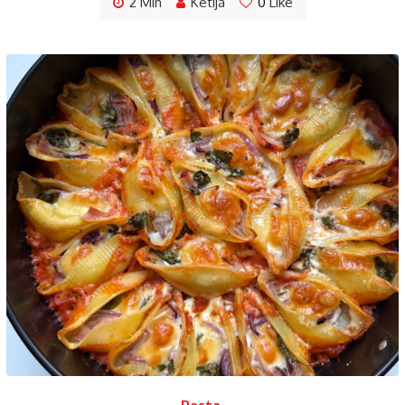
2 Min
Ketija
0
Like