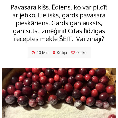
Pavasara kišs. Ēdiens, ko var pildīt
ar jebko. Lielisks, gards pavasara
pieskāriens. Gards gan auksts,
gan silts. Izmēģini! Citas līdzīgas
receptes meklē ŠEIT. Vai zināji?
40 Min
Ketija
0
Like