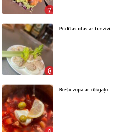
7
Pildītas olas ar tunzivi
8
Biešu zupa ar cūkgaļu
9