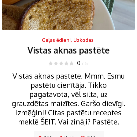
Gaļas ēdieni
,
Uzkodas
Vistas aknas pastēte
0
/ 5
Vistas aknas pastēte. Mmm. Esmu
pastētu cienītāja. Tikko
pagatavota, vēl silta, uz
grauzdētas maizītes. Garšo dievīgi.
Izmēģini! Citas pastētu receptes
meklē ŠEIT. Vai zināji? Pastēte,