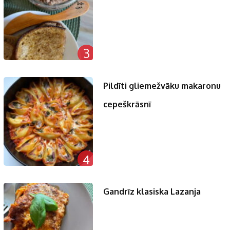
3
Pildīti gliemežvāku makaronu
cepeškrāsnī
4
Gandrīz klasiska Lazanja