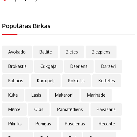
Populāras Birkas
Avokado
Ballīte
Bietes
Biezpiens
Brokastis
Cūkgaļa
Dzēriens
Dārzeņi
Kabacis
Kartupeļi
Kokteilis
Kotletes
Kūka
Lasis
Makaroni
Marināde
Mērce
Olas
Pamatēdiens
Pavasaris
Pikniks
Pupiņas
Pusdienas
Recepte