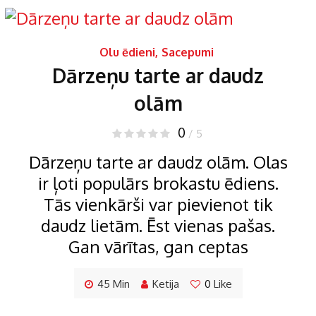
Olu ēdieni
,
Sacepumi
Dārzeņu tarte ar daudz
olām
0
/ 5
Dārzeņu tarte ar daudz olām. Olas
ir ļoti populārs brokastu ēdiens.
Tās vienkārši var pievienot tik
daudz lietām. Ēst vienas pašas.
Gan vārītas, gan ceptas
45 Min
Ketija
0
Like