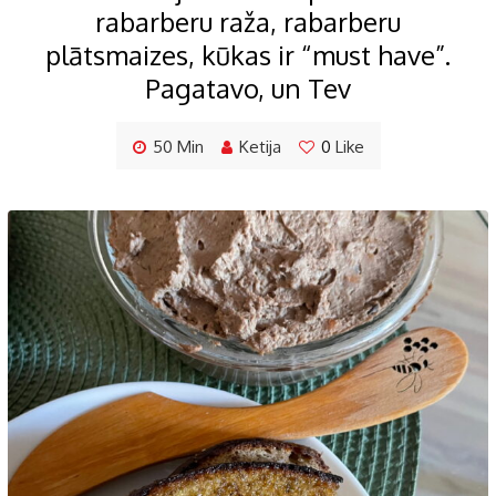
rabarberu raža, rabarberu
plātsmaizes, kūkas ir “must have”.
Pagatavo, un Tev
50 Min
Ketija
0
Like