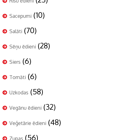
Rīsu ēdieni
(10)
Sacepumi
(70)
Salāti
(28)
Sēņu ēdieni
(6)
Siers
(6)
Tomāti
(58)
Uzkodas
(32)
Vegānu ēdieni
(48)
Veģetārie ēdieni
(56)
Zupas