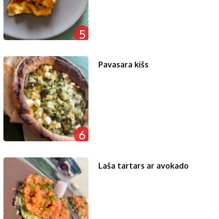
5
Pavasara kišs
6
Laša tartars ar avokado