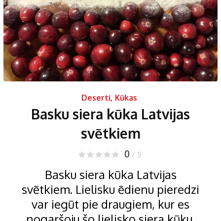
Deserti
,
Kūkas
Basku siera kūka Latvijas
svētkiem
0
/ 5
Basku siera kūka Latvijas
svētkiem. Lielisku ēdienu pieredzi
var iegūt pie draugiem, kur es
nogaršoju šo lielisko siera kūku.