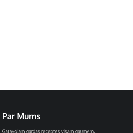
Par Mums
Gatavojam gardas receptes visām gaumēm.