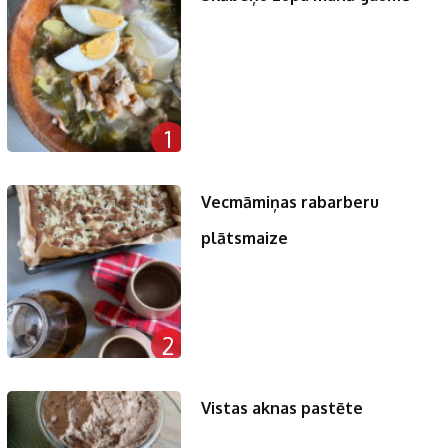
1
Vecmāmiņas rabarberu
plātsmaize
2
Vistas aknas pastēte