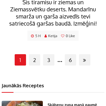
Šis tiramisu ir ziemas un
Ziemassvētku deserts. Mandarīnu
smarža un garša aizvedīs tevi
satriecošā garšas baudā. Izmēģini!
5 H
Ketija
0
Like
...
1
2
3
6
Jaunākās Receptes
Skābeņu zupa manā gaumē