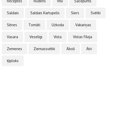
Receptes
Rudens
Rīsi
Sacepums
Saldais
Saldais Kartupelis
Siers
Svētki
Sēnes
Tomāti
Uzkoda
Vakariņas
Vasara
Veselīgi
Vista
Vistas Fileja
Zemenes
Ziemassvētki
Āboli
Ātri
Ķiploks