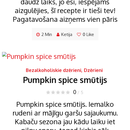
daudz laiks, jo esi, iespējams
aizgulējies, šī recepte ir tieši tev!
Pagatavošana aizņems vien pāris
2 Min
Ketija
0
Like
Bezalkoholiskie dzērieni
,
Dzērieni
Pumpkin spice smūtijs
0
/ 5
Pumpkin spice smūtijs. Iemalko
rudeni ar mājīgu garšu sajaukumu.
Kabaču sezona jau kādu laiku iet