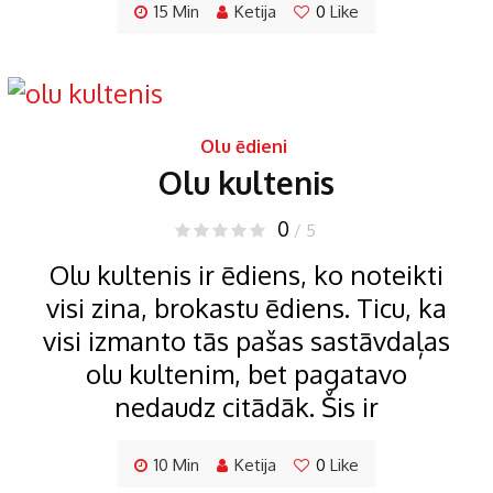
15 Min
Ketija
0
Like
Olu ēdieni
Olu kultenis
0
/ 5
Olu kultenis ir ēdiens, ko noteikti
visi zina, brokastu ēdiens. Ticu, ka
visi izmanto tās pašas sastāvdaļas
olu kultenim, bet pagatavo
nedaudz citādāk. Šis ir
10 Min
Ketija
0
Like