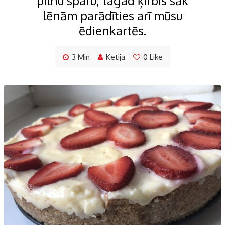
pilnu sparu, tagad ķirbis sāk
lēnām parādīties arī mūsu
ēdienkartēs.
3 Min
Ketija
0
Like