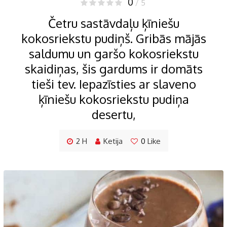
0
/ 5
Četru sastāvdaļu ķīniešu
kokosriekstu pudiņš. Gribās mājās
saldumu un garšo kokosriekstu
skaidiņas, šis gardums ir domāts
tieši tev. Iepazīsties ar slaveno
ķīniešu kokosriekstu pudiņa
desertu,
2 H
Ketija
0
Like