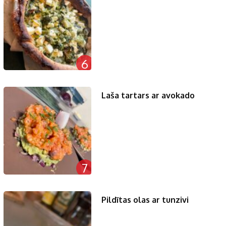
6
Laša tartars ar avokado
7
Pildītas olas ar tunzivi