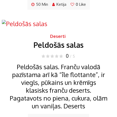
50 Min
Ketija
0
Like
Deserti
Peldošās salas
0
/ 5
Peldošās salas. Franču valodā
pazīstama arī kā “île flottante”, ir
viegls, pūkains un krēmīgs
klasisks franču deserts.
Pagatavots no piena, cukura, olām
un vaniļas. Deserts