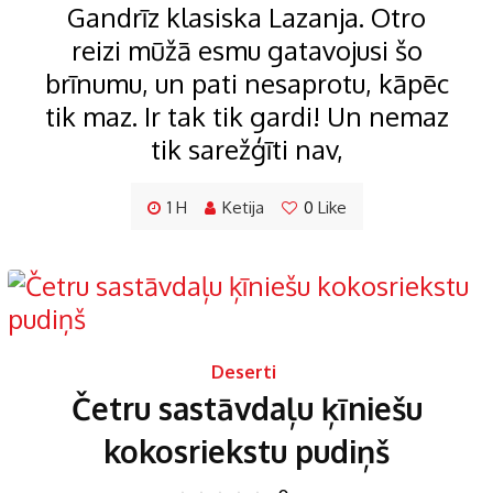
Gandrīz klasiska Lazanja. Otro
reizi mūžā esmu gatavojusi šo
brīnumu, un pati nesaprotu, kāpēc
tik maz. Ir tak tik gardi! Un nemaz
tik sarežģīti nav,
1 H
Ketija
0
Like
Deserti
Četru sastāvdaļu ķīniešu
kokosriekstu pudiņš