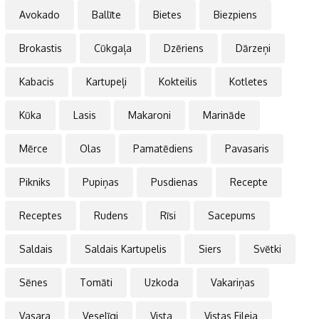
Avokado
Ballīte
Bietes
Biezpiens
Brokastis
Cūkgaļa
Dzēriens
Dārzeņi
Kabacis
Kartupeļi
Kokteilis
Kotletes
Kūka
Lasis
Makaroni
Marināde
Mērce
Olas
Pamatēdiens
Pavasaris
Pikniks
Pupiņas
Pusdienas
Recepte
Receptes
Rudens
Rīsi
Sacepums
Saldais
Saldais Kartupelis
Siers
Svētki
Sēnes
Tomāti
Uzkoda
Vakariņas
Vasara
Veselīgi
Vista
Vistas Fileja