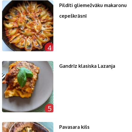
Pildīti gliemežvāku makaronu
cepeškrāsnī
4
Gandrīz klasiska Lazanja
5
Pavasara kišs