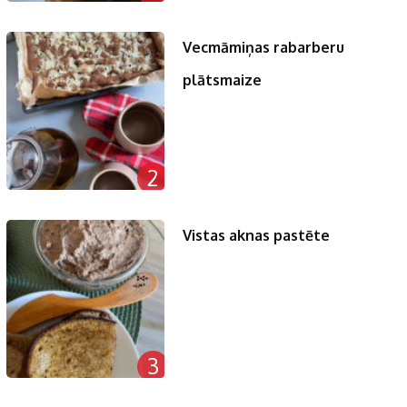
Vecmāmiņas rabarberu
plātsmaize
2
Vistas aknas pastēte
3