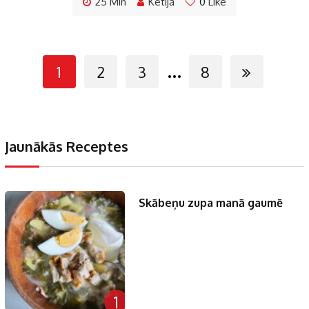
25 Min
Ketija
0
Like
...
1
2
3
8
Jaunākās Receptes
Skābeņu zupa manā gaumē
1