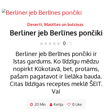
Deserti
,
Maizītes un bulciņas
Berliner jeb Berlīnes pončiki
0
/ 5
Berliner jeb Berlīnes pončiki ir
īstas gardums. Ko līdzīgu mēdzu
nopirkt Kūkotavā, bet, protams,
pašam pagatavot ir lielāka bauda.
Citas līdzīgas receptes meklē ŠEIT.
Vai
20 Min
Ketija
0
Like