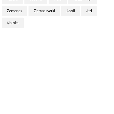
Zemenes
Ziemassvētki
Āboli
Ātri
Ķiploks