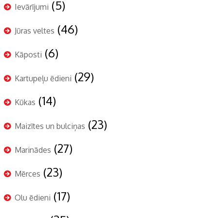
(5)
Ievārījumi
(46)
Jūras veltes
(6)
Kāposti
(29)
Kartupeļu ēdieni
(14)
Kūkas
(23)
Maizītes un bulciņas
(27)
Marinādes
(23)
Mērces
(17)
Olu ēdieni