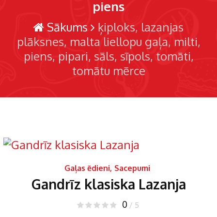
piens
Sākums
ķiploks
lazanjas
plāksnes
malta liellopu gaļa
milti
piens
pipari
sāls
sīpols
tomāti
tomātu mērce
Gaļas ēdieni
,
Sacepumi
Gandrīz klasiska Lazanja
0
/ 5