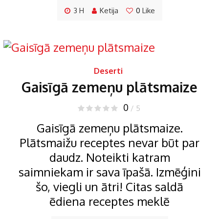
3 H
Ketija
0
Like
Deserti
Gaisīgā zemeņu plātsmaize
0
/ 5
Gaisīgā zemeņu plātsmaize.
Plātsmaižu receptes nevar būt par
daudz. Noteikti katram
saimniekam ir sava īpašā. Izmēģini
šo, viegli un ātri! Citas saldā
ēdiena receptes meklē