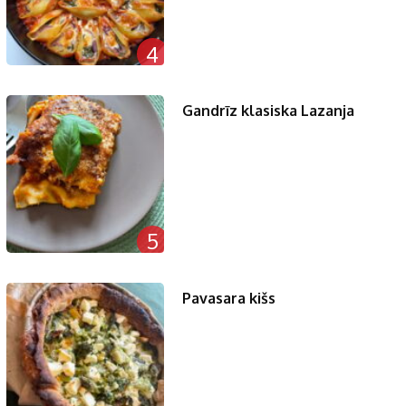
4
Gandrīz klasiska Lazanja
5
Pavasara kišs