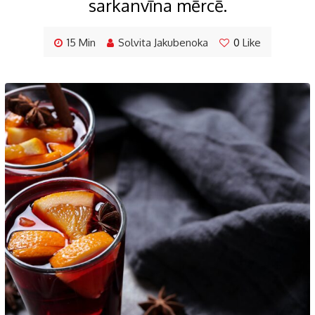
sarkanvīna mērcē.
15 Min
Solvita Jakubenoka
0
Like