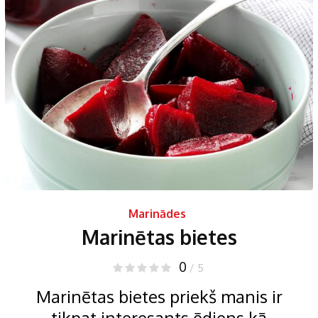
Marinādes
Marinētas bietes
0
/ 5
Marinētas bietes priekš manis ir
tikpat interesants ēdiens kā