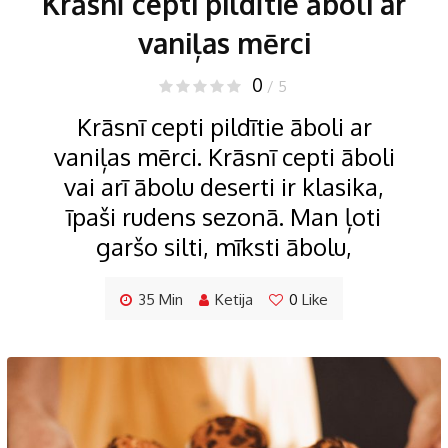
Krāsnī cepti pildītie āboli ar
vaniļas mērci
0
/ 5
Krāsnī cepti pildītie āboli ar
vaniļas mērci. Krāsnī cepti āboli
vai arī ābolu deserti ir klasika,
īpaši rudens sezonā. Man ļoti
garšo silti, mīksti ābolu,
35 Min
Ketija
0
Like