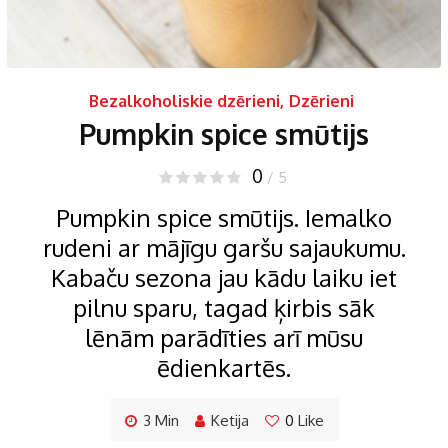
Bezalkoholiskie dzērieni
,
Dzērieni
Pumpkin spice smūtijs
0
/ 5
Pumpkin spice smūtijs. Iemalko
rudeni ar mājīgu garšu sajaukumu.
Kabaču sezona jau kādu laiku iet
pilnu sparu, tagad ķirbis sāk
lēnām parādīties arī mūsu
ēdienkartēs.
3 Min
Ketija
0
Like