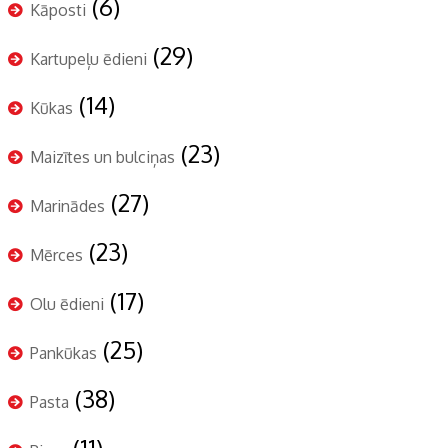
(6)
Kāposti
(29)
Kartupeļu ēdieni
(14)
Kūkas
(23)
Maizītes un bulciņas
(27)
Marinādes
(23)
Mērces
(17)
Olu ēdieni
(25)
Pankūkas
(38)
Pasta
(11)