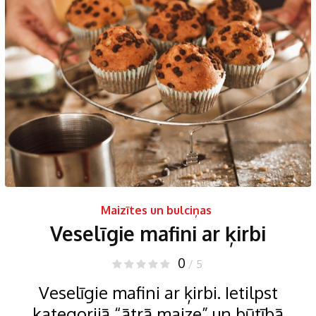
Maizītes un bulciņas
Veselīgie mafini ar ķirbi
0
/ 5
Veselīgie mafini ar ķirbi. Ietilpst
kategorijā “ātrā maize” un būtībā