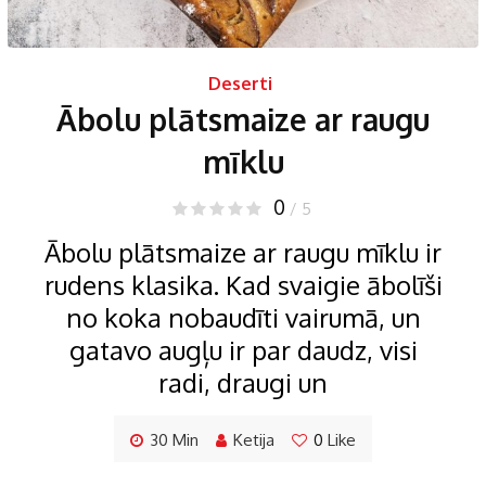
Deserti
Ābolu plātsmaize ar raugu
mīklu
0
/ 5
Ābolu plātsmaize ar raugu mīklu ir
rudens klasika. Kad svaigie ābolīši
no koka nobaudīti vairumā, un
gatavo augļu ir par daudz, visi
radi, draugi un
30 Min
Ketija
0
Like