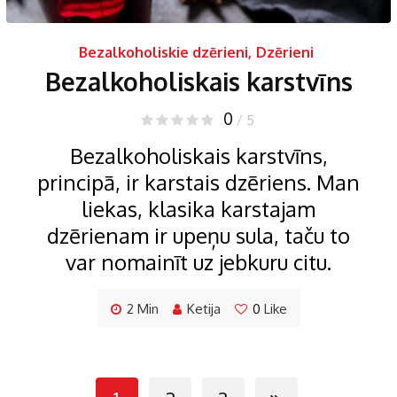
Bezalkoholiskie dzērieni
,
Dzērieni
Bezalkoholiskais karstvīns
0
/ 5
Bezalkoholiskais karstvīns,
principā, ir karstais dzēriens. Man
liekas, klasika karstajam
dzērienam ir upeņu sula, taču to
var nomainīt uz jebkuru citu.
2 Min
Ketija
0
Like