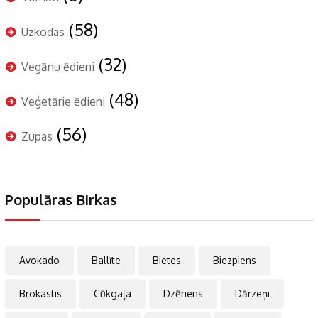
(58)
Uzkodas
(32)
Vegānu ēdieni
(48)
Veģetārie ēdieni
(56)
Zupas
Populāras Birkas
Avokado
Ballīte
Bietes
Biezpiens
Brokastis
Cūkgaļa
Dzēriens
Dārzeņi