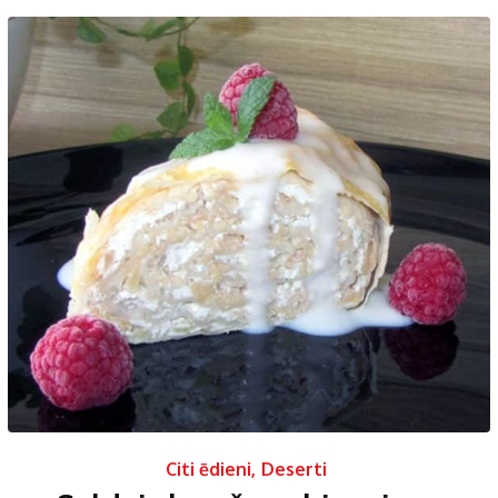
Citi ēdieni
,
Deserti