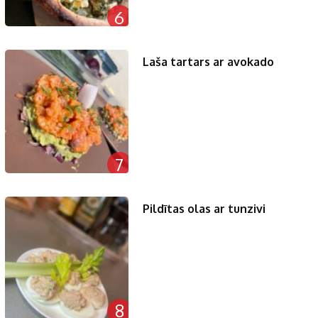
6
Laša tartars ar avokado
7
Pildītas olas ar tunzivi
8