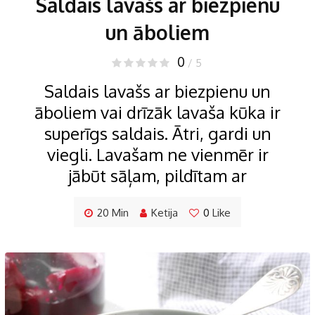
Saldais lavašs ar biezpienu
un āboliem
0
/ 5
Saldais lavašs ar biezpienu un
āboliem vai drīzāk lavaša kūka ir
superīgs saldais. Ātri, gardi un
viegli. Lavašam ne vienmēr ir
jābūt sāļam, pildītam ar
20 Min
Ketija
0
Like