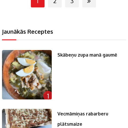
1
2
3
Jaunākās Receptes
Skābeņu zupa manā gaumē
1
Vecmāmiņas rabarberu
plātsmaize