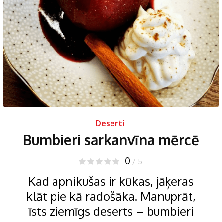
Deserti
Bumbieri sarkanvīna mērcē
0
/ 5
Kad apnikušas ir kūkas, jāķeras
klāt pie kā radošāka. Manuprāt,
īsts ziemīgs deserts – bumbieri