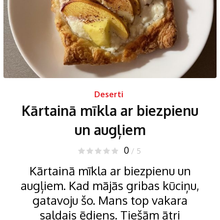
Deserti
Kārtainā mīkla ar biezpienu
un augļiem
0
/ 5
Kārtainā mīkla ar biezpienu un
augļiem. Kad mājās gribas kūciņu,
gatavoju šo. Mans top vakara
saldais ēdiens. Tiešām ātri