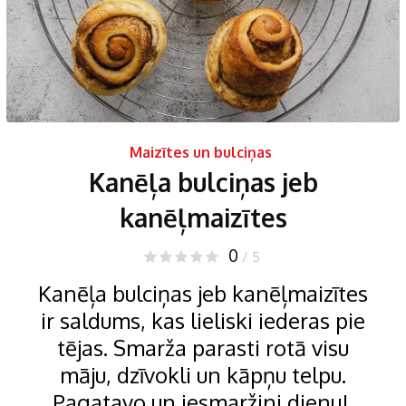
Maizītes un bulciņas
Kanēļa bulciņas jeb
kanēļmaizītes
0
/ 5
Kanēļa bulciņas jeb kanēļmaizītes
ir saldums, kas lieliski iederas pie
tējas. Smarža parasti rotā visu
māju, dzīvokli un kāpņu telpu.
Pagatavo un iesmaržini dienu!