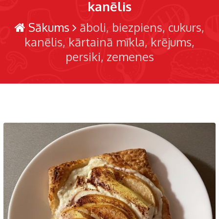
kanēlis
Sākums
āboli
biezpiens
cukurs
kanēlis
kārtainā mīkla
krējums
persiki
zemenes