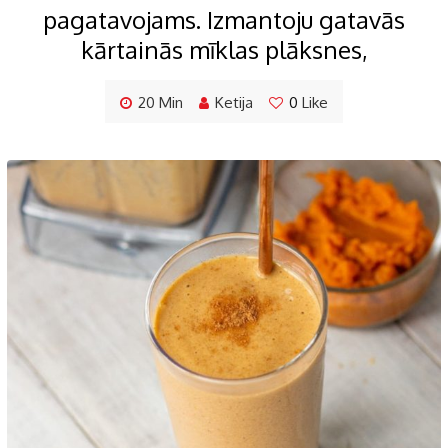
pagatavojams. Izmantoju gatavās
kārtainās mīklas plāksnes,
20 Min
Ketija
0
Like