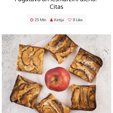
Citas
25 Min
Ketija
0
Like