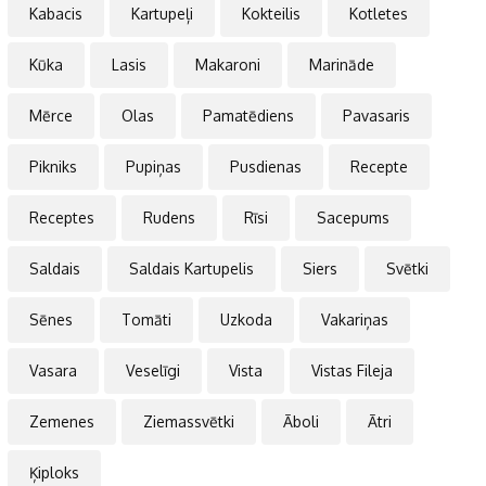
Kabacis
Kartupeļi
Kokteilis
Kotletes
Kūka
Lasis
Makaroni
Marināde
Mērce
Olas
Pamatēdiens
Pavasaris
Pikniks
Pupiņas
Pusdienas
Recepte
Receptes
Rudens
Rīsi
Sacepums
Saldais
Saldais Kartupelis
Siers
Svētki
Sēnes
Tomāti
Uzkoda
Vakariņas
Vasara
Veselīgi
Vista
Vistas Fileja
Zemenes
Ziemassvētki
Āboli
Ātri
Ķiploks