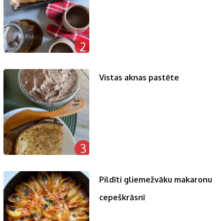
2
Vistas aknas pastēte
3
Pildīti gliemežvāku makaronu
cepeškrāsnī