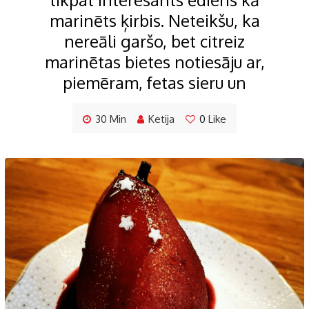
marinēts ķirbis. Neteikšu, ka
nereāli garšo, bet citreiz
marinētas bietes notiesāju ar,
piemēram, fetas sieru un
30 Min
Ketija
0
Like