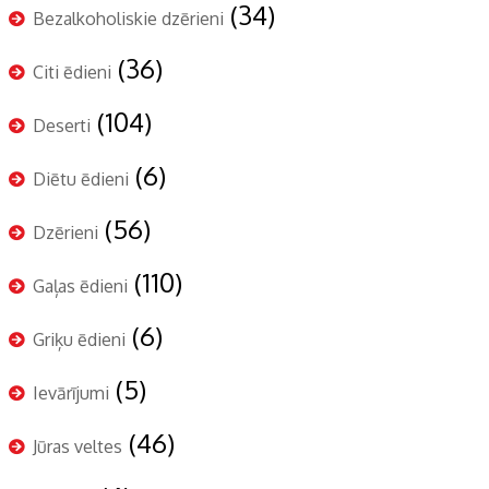
(34)
Bezalkoholiskie dzērieni
(36)
Citi ēdieni
(104)
Deserti
(6)
Diētu ēdieni
(56)
Dzērieni
(110)
Gaļas ēdieni
(6)
Griķu ēdieni
(5)
Ievārījumi
(46)
Jūras veltes