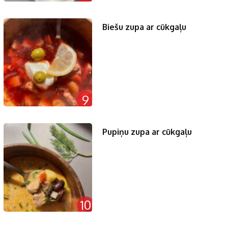
Biešu zupa ar cūkgaļu
9
Pupiņu zupa ar cūkgaļu
10