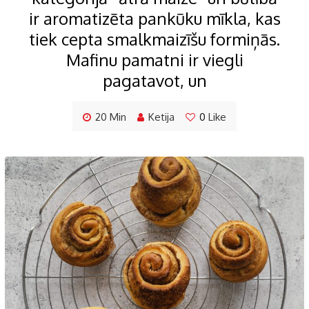
ir aromatizēta pankūku mīkla, kas
tiek cepta smalkmaizīšu formiņās.
Mafinu pamatni ir viegli
pagatavot, un
20 Min
Ketija
0
Like