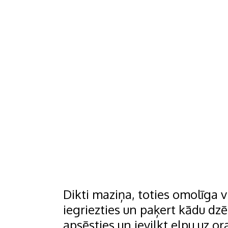
Dikti maziņa, toties omolīga vi
iegriezties un paķert kādu dzē
apsēsties un ievilkt elpu uz o