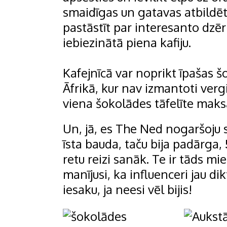
smaidīgas un gatavas atbildēt 
pastāstīt par interesanto dzēr
iebiezinātā piena kafiju.
Kafejnīcā var noprikt īpašas š
Āfrikā, kur nav izmantoti vergi
viena šokolādes tāfelīte maks
Un, jā, es The Ned nogaršoju
īsta bauda, taču bija padārga,
retu reizi sanāk. Te ir tāds m
manījusi, ka influenceri jau dik
iesaku, ja neesi vēl bijis!