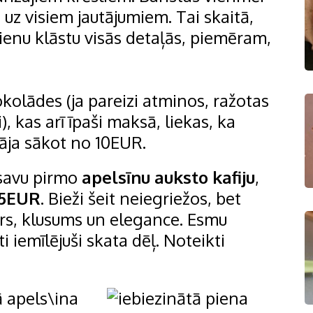
uz visiem jautājumiem. Tai skaitā,
ienu klāstu visās detaļās, piemēram,
okolādes (ja pareizi atminos, ražotas
), kas arī īpaši maksā, liekas, ka
āja sākot no 10EUR.
 savu pirmo
apelsīnu auksto kafiju
,
5EUR
. Bieži šeit neiegriežos, bet
iers, klusums un elegance. Esmu
ti iemīlējuši skata dēļ. Noteikti