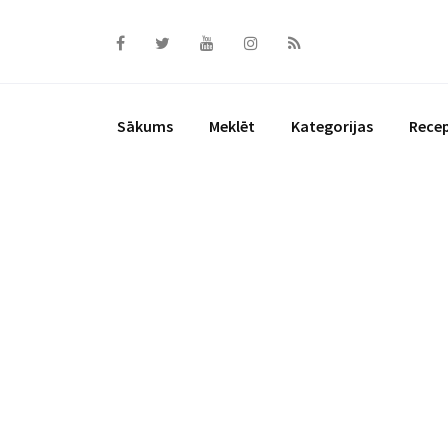
Skip
to
content
Sākums
Meklēt
Kategorijas
Rece