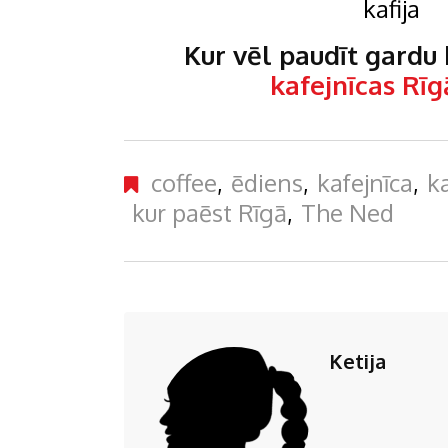
Kur vēl paudīt gardu k
kafejnīcas Rīg
coffee
,
ēdiens
,
kafejnīca
,
ka
kur paēst Rīgā
,
The Ned
Ketija