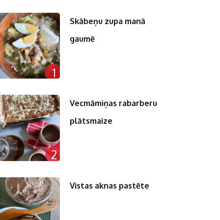
Skābeņu zupa manā
gaumē
1
Vecmāmiņas rabarberu
plātsmaize
2
Vistas aknas pastēte