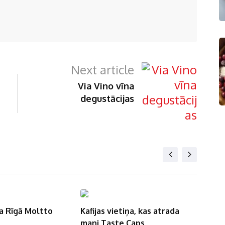
Next article
Via Vino vīna
degustācijas
tiņa, kas atrada
Mana mīļākā Berlīnes kūciņa
Mana 
e Caps
Kūkotavā
Gasc