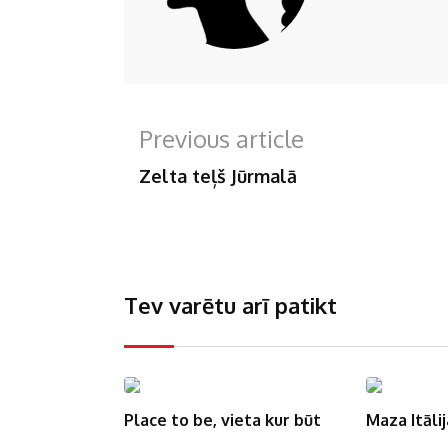
Previous article
Zelta teļš Jūrmalā
Tev varētu arī patikt
eta kur būt
Maza Itālija Rīgā Moltto
Kafijas vie
mani Tast