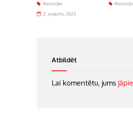
Restorāni
31. jūlijs, 2023,
Restorān
23,
22. sept
Atbildēt
Lai komentētu, jums
jāpi