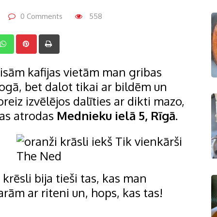
0 Comments
558
inkedIn
Whatsapp
Pinterest
Print
isām kafijas vietām man gribas
ogā, bet dalot tikai ar bildēm un
reiz izvēlējos dalīties ar dikti mazo,
kas atrodas
Mednieku ielā 5, Rīgā.
rēsli bija tieši tas, kas man
arām ar riteni un, hops, kas tas!