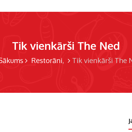
Tik vienkārši The Ned
Sākums
Restorāni
Tik vienkārši The 
J