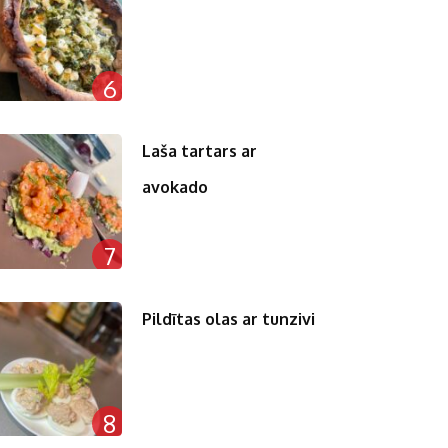
6
Laša tartars ar
avokado
7
Pildītas olas ar tunzivi
8