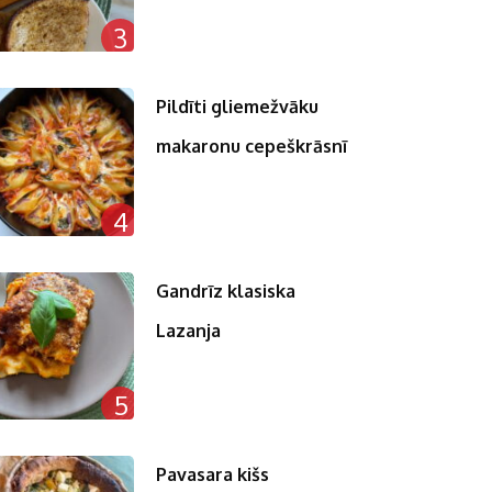
3
Pildīti gliemežvāku
makaronu cepeškrāsnī
4
Gandrīz klasiska
Lazanja
5
Pavasara kišs