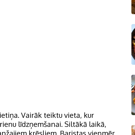
etiņa. Vairāk teiktu vieta, kur
rienu līdzņemšanai. Siltākā laikā,
ranžajiem krēsliem. Baristas vienmēr