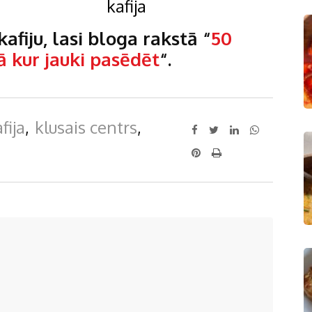
afiju, lasi bloga rakstā “
50
ā kur jauki pasēdēt
“.
fija
,
klusais centrs
,
LinkedIn
Whatsapp
Pinterest
Print