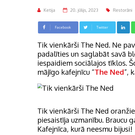
Ketija
20. jūlijs, 2023
Restorāni
L
Facebook
Twitter
Tik vienkārši The Ned. Ne pav
padalīties un saglabāt savā bl
iespaidiem sociālajos tīklos. Šo
mājīgo kafejnīcu “
The Ned
”, 
Tik vienkārši The Ned oranžie k
piesaistīja uzmanību. Braucu g
Kafejnīca, kurā neesmu bijusi!