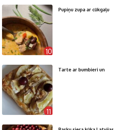
Pupiņu zupa ar cūkgaļu
10
Tarte ar bumbieri un
11
Basku siera kūka Latvijas