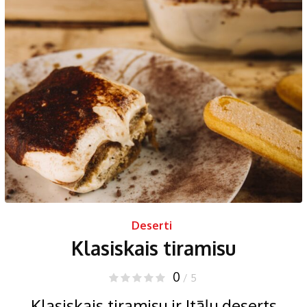
Deserti
Klasiskais tiramisu
0
/ 5
Klasiskais tiramisu ir Itāļu deserts