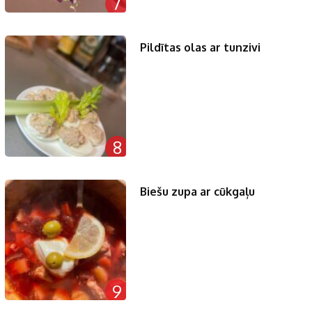
7
Pildītas olas ar tunzivi
8
Biešu zupa ar cūkgaļu
9