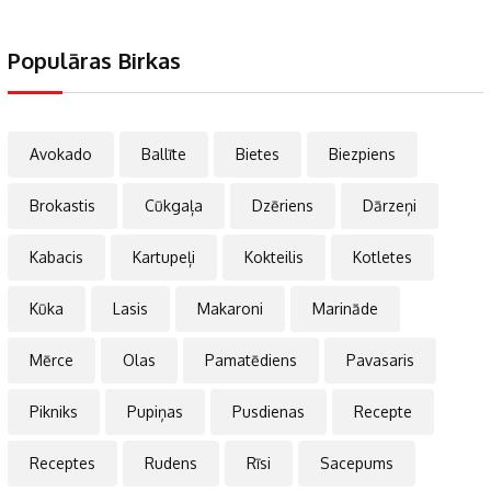
Populāras Birkas
Avokado
Ballīte
Bietes
Biezpiens
Brokastis
Cūkgaļa
Dzēriens
Dārzeņi
Kabacis
Kartupeļi
Kokteilis
Kotletes
Kūka
Lasis
Makaroni
Marināde
Mērce
Olas
Pamatēdiens
Pavasaris
Pikniks
Pupiņas
Pusdienas
Recepte
Receptes
Rudens
Rīsi
Sacepums