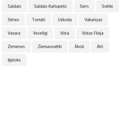
Saldais
Saldais Kartupelis
Siers
Svētki
Sēnes
Tomāti
Uzkoda
Vakariņas
Vasara
Veselīgi
Vista
Vistas Fileja
Zemenes
Ziemassvētki
Āboli
Ātri
Ķiploks