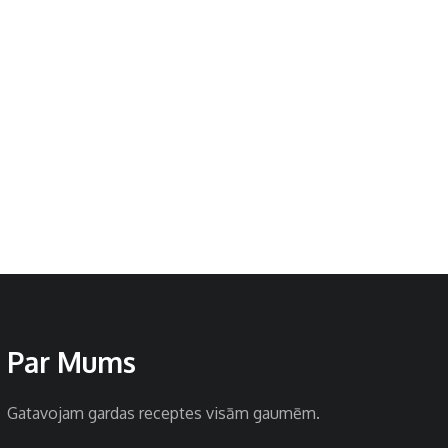
Par Mums
Gatavojam gardas receptes visām gaumēm.