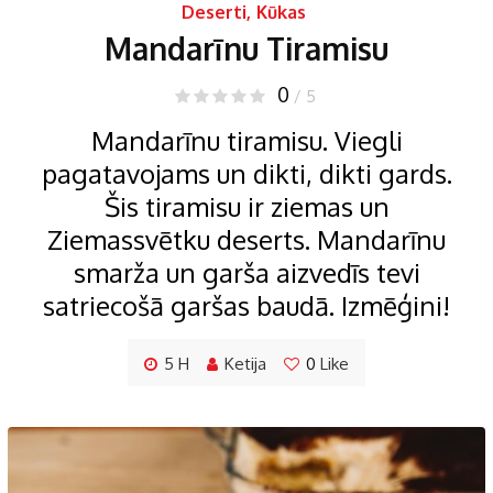
Deserti
,
Kūkas
Mandarīnu Tiramisu
0
/ 5
Mandarīnu tiramisu. Viegli
pagatavojams un dikti, dikti gards.
Šis tiramisu ir ziemas un
Ziemassvētku deserts. Mandarīnu
smarža un garša aizvedīs tevi
satriecošā garšas baudā. Izmēģini!
5 H
Ketija
0
Like