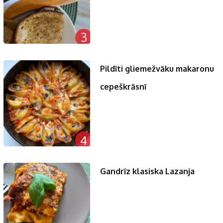
3
Pildīti gliemežvāku makaronu
cepeškrāsnī
4
Gandrīz klasiska Lazanja