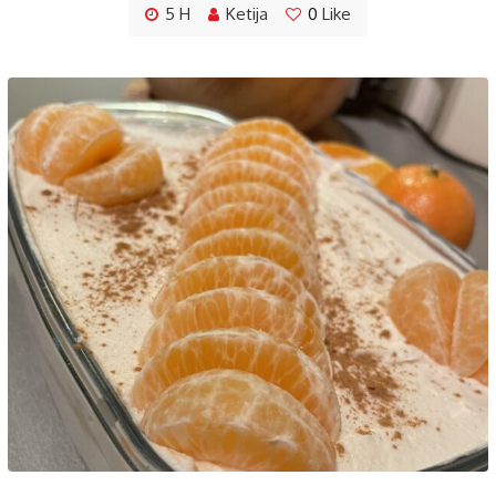
5 H
Ketija
0
Like