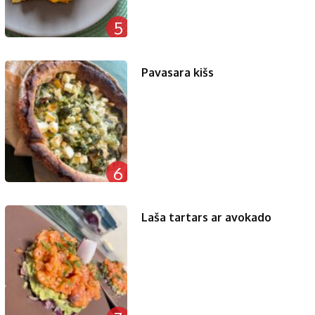
5
Pavasara kišs
6
Laša tartars ar avokado