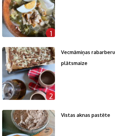
1
Vecmāmiņas rabarberu
plātsmaize
2
Vistas aknas pastēte