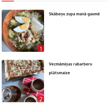
Skābeņu zupa manā gaumē
1
Vecmāmiņas rabarberu
plātsmaize
2