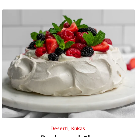
Deserti
,
Kūkas