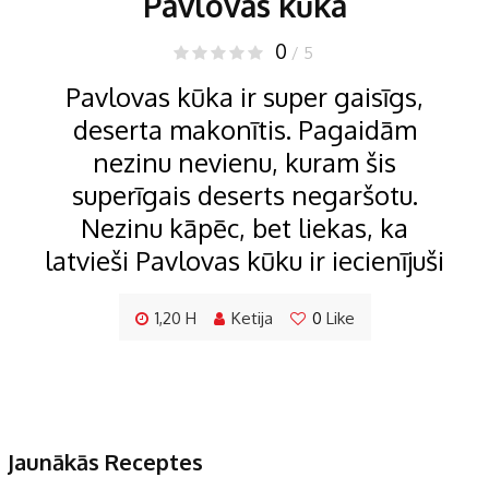
Pavlovas kūka
0
/ 5
Pavlovas kūka ir super gaisīgs,
deserta makonītis. Pagaidām
nezinu nevienu, kuram šis
superīgais deserts negaršotu.
Nezinu kāpēc, bet liekas, ka
latvieši Pavlovas kūku ir iecienījuši
1,20 H
Ketija
0
Like
Jaunākās Receptes