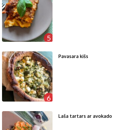
5
Pavasara kišs
6
Laša tartars ar avokado