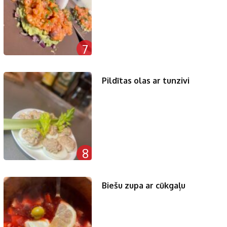
7
Pildītas olas ar tunzivi
8
Biešu zupa ar cūkgaļu