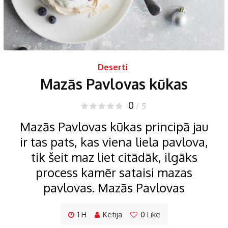
Deserti
Mazās Pavlovas kūkas
0
/ 5
Mazās Pavlovas kūkas principā jau
ir tas pats, kas viena liela pavlova,
tik šeit maz liet citādāk, ilgāks
process kamēr sataisi mazas
pavlovas. Mazās Pavlovas
1 H
Ketija
0
Like