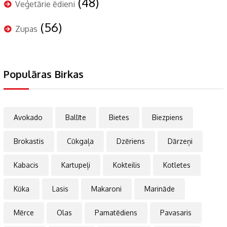
(48)
Veģetārie ēdieni
(56)
Zupas
Populāras Birkas
Avokado
Ballīte
Bietes
Biezpiens
Brokastis
Cūkgaļa
Dzēriens
Dārzeņi
Kabacis
Kartupeļi
Kokteilis
Kotletes
Kūka
Lasis
Makaroni
Marināde
Mērce
Olas
Pamatēdiens
Pavasaris