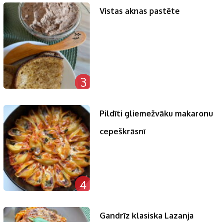
Vistas aknas pastēte
3
Pildīti gliemežvāku makaronu
cepeškrāsnī
4
Gandrīz klasiska Lazanja