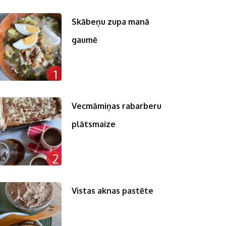
Skābeņu zupa manā
gaumē
1
Vecmāmiņas rabarberu
plātsmaize
2
Vistas aknas pastēte