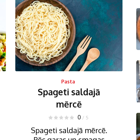
Pasta
Spageti saldajā
mērcē
0
/ 5
Spageti saldajā mērcē.
Pēc garas un smagas