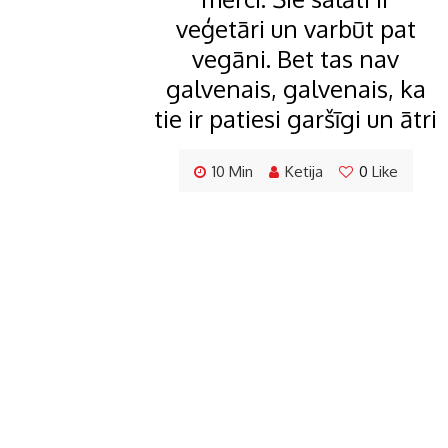
veģetāri un varbūt pat
vegāni. Bet tas nav
galvenais, galvenais, ka
tie ir patiesi garšīgi un ātri
10 Min
Ketija
0
Like