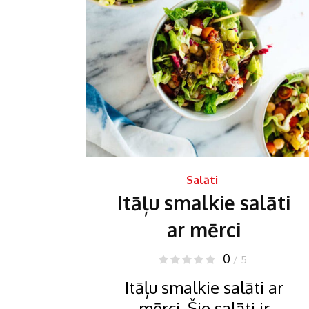
Salāti
Itāļu smalkie salāti
ar mērci
0
/ 5
Itāļu smalkie salāti ar
mērci. Šie salāti ir