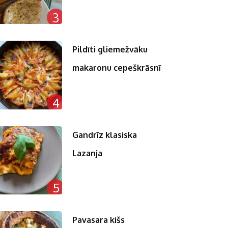
3
Pildīti gliemežvāku
makaronu cepeškrāsnī
4
Gandrīz klasiska
Lazanja
5
Pavasara kišs