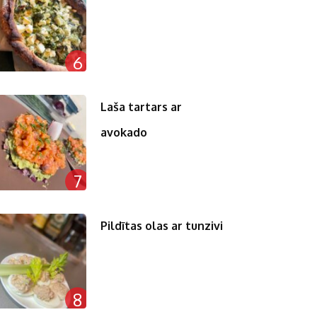
6
Laša tartars ar
avokado
7
Pildītas olas ar tunzivi
8