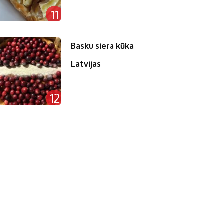
11
Basku siera kūka
Latvijas
12