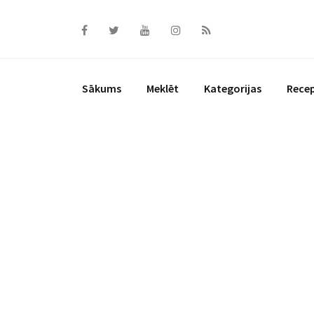
Skip
to
content
Sākums
Meklēt
Kategorijas
Rece