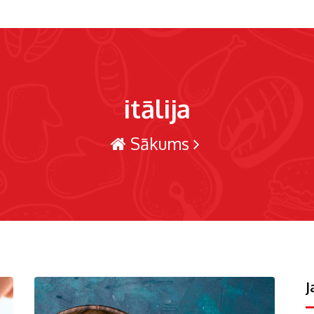
itālija
Sākums
J