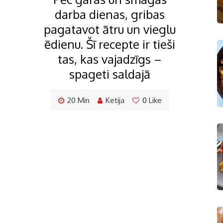
darba dienas, gribas
pagatavot ātru un vieglu
ēdienu. Šī recepte ir tieši
tas, kas vajadzīgs –
spageti saldajā
20 Min
Ketija
0
Like