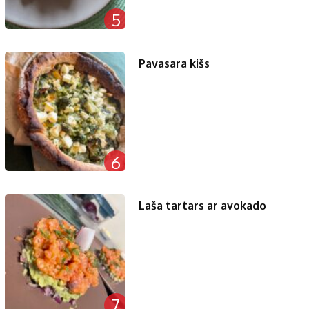
5
Pavasara kišs
6
Laša tartars ar avokado
7