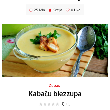
25 Min
Ketija
0
Like
Zupas
Kabaču biezzupa
0
/ 5