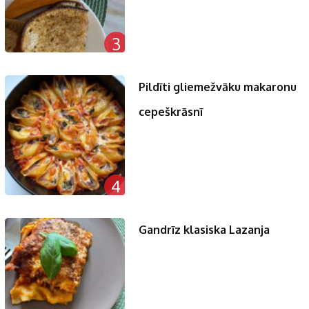
3
Pildīti gliemežvāku makaronu
cepeškrāsnī
4
Gandrīz klasiska Lazanja