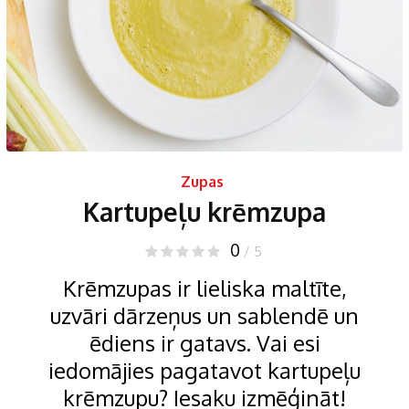
Zupas
Kartupeļu krēmzupa
0
/ 5
Krēmzupas ir lieliska maltīte,
uzvāri dārzeņus un sablendē un
ēdiens ir gatavs. Vai esi
iedomājies pagatavot kartupeļu
krēmzupu? Iesaku izmēģināt!