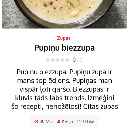
Zupas
Pupiņu biezzupa
0
/ 5
Pupiņu biezzupa. Pupiņu zupa ir
mans top ēdiens. Pupiņas man
vispār ļoti garšo. Biezzupas ir
kļuvis tāds labs trends. Izmēģini
šo recepti, nenožēlosi! Citas zupas
30 Min
Ketija
0
Like