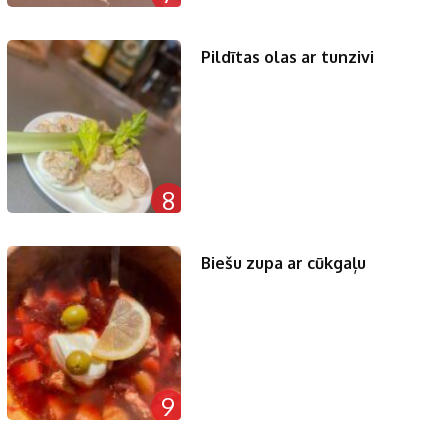
Pildītas olas ar tunzivi
8
Biešu zupa ar cūkgaļu
9