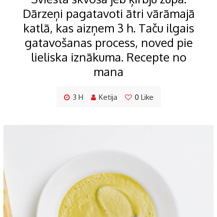
Dārzeņi pagatavoti ātri vārāmajā
katlā, kas aizņem 3 h. Taču ilgais
gatavošanas process, noved pie
lieliska iznākuma. Recepte no
mana
3 H
Ketija
0
Like