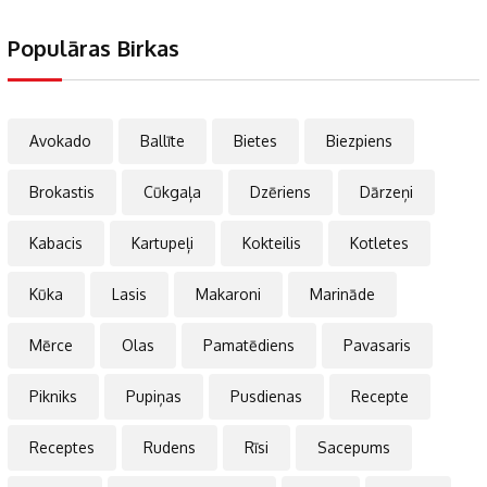
Populāras Birkas
Avokado
Ballīte
Bietes
Biezpiens
Brokastis
Cūkgaļa
Dzēriens
Dārzeņi
Kabacis
Kartupeļi
Kokteilis
Kotletes
Kūka
Lasis
Makaroni
Marināde
Mērce
Olas
Pamatēdiens
Pavasaris
Pikniks
Pupiņas
Pusdienas
Recepte
Receptes
Rudens
Rīsi
Sacepums