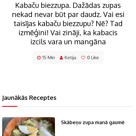
Kabaču biezzupa. Dažādas zupas
nekad nevar būt par daudz. Vai esi
taisījas kabaču biezzupu? Nē? Tad
izmēģini! Vai zināji, ka kabacis
izcils vara un mangāna
15 Min
Ketija
0
Like
Jaunākās Receptes
Skābeņu zupa manā gaumē