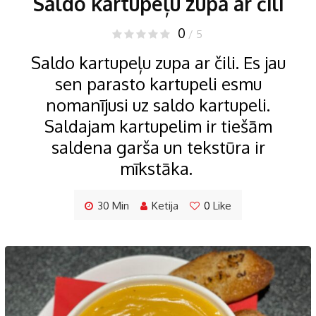
Saldo kartupeļu zupa ar čili
0
/ 5
Saldo kartupeļu zupa ar čili. Es jau
sen parasto kartupeli esmu
nomanījusi uz saldo kartupeli.
Saldajam kartupelim ir tiešām
saldena garša un tekstūra ir
mīkstāka.
30 Min
Ketija
0
Like