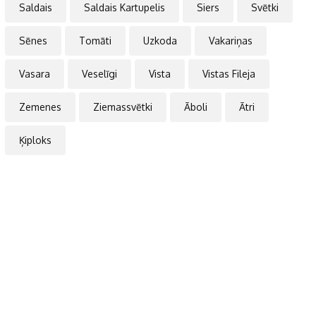
Saldais
Saldais Kartupelis
Siers
Svētki
Sēnes
Tomāti
Uzkoda
Vakariņas
Vasara
Veselīgi
Vista
Vistas Fileja
Zemenes
Ziemassvētki
Āboli
Ātri
Ķiploks