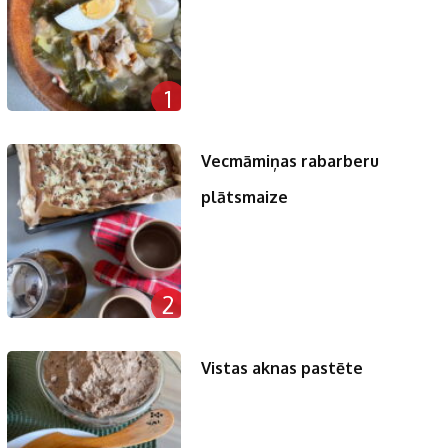
1
Vecmāmiņas rabarberu
plātsmaize
2
Vistas aknas pastēte