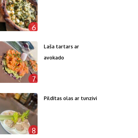
6
Laša tartars ar
avokado
7
Pildītas olas ar tunzivi
8