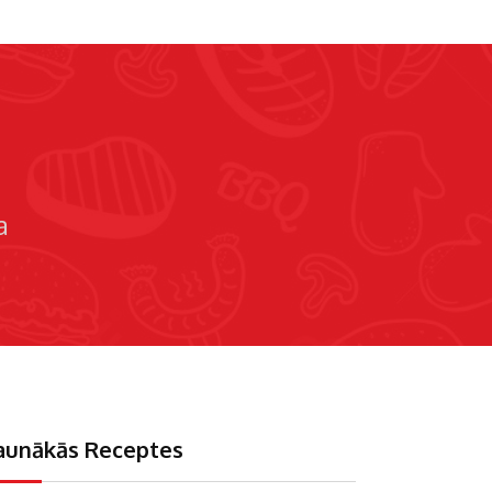
a
aunākās Receptes