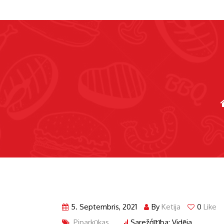
5. Septembris, 2021
By
Ketija
0
Like
Piparkūkas
Sarežģītība: Vidēja