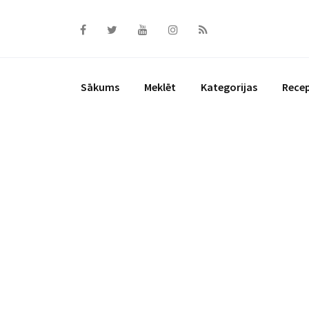
Skip
to
content
Sākums
Meklēt
Kategorijas
Rece