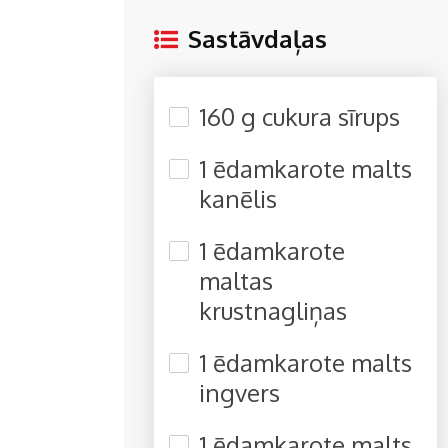
Sastāvdaļas
160 g cukura sīrups
1 ēdamkarote malts
kanēlis
1 ēdamkarote
maltas
krustnagliņas
1 ēdamkarote malts
ingvers
1 ēdamkarote malts