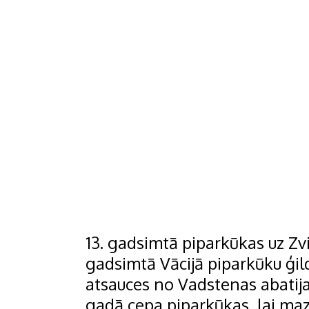
13. gadsimtā piparkūkas uz Zvi
gadsimtā Vācijā piparkūku ģil
atsauces no Vadstenas abatija
gadā cepa piparkūkas, lai ma