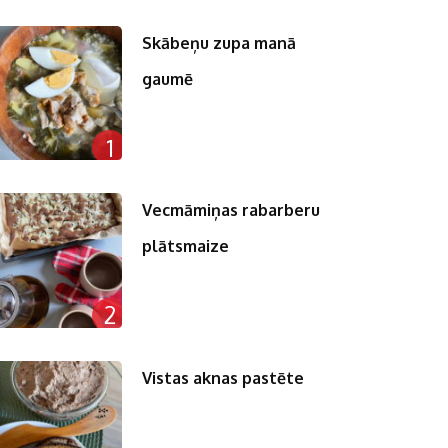
Skābeņu zupa manā
gaumē
n
1
pp
st
Vecmāmiņas rabarberu
plātsmaize
2
Vistas aknas pastēte