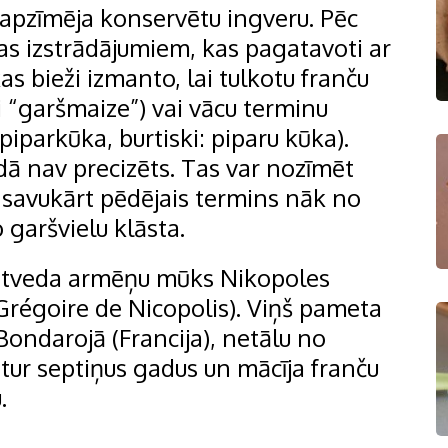
 apzīmēja konservētu ingveru. Pēc
jas izstrādājumiem, kas pagatavoti ar
s bieži izmanto, lai tulkotu franču
i “garšmaize”) vai vācu terminu
iparkūka, burtiski: piparu kūka).
ā nav precizēts. Tas var nozīmēt
), savukārt pēdējais termins nāk no
 garšvielu klāsta.
 atveda armēņu mūks Nikopoles
(Grégoire de Nicopolis). Viņš pameta
Bondarojā (Francija), netālu no
a tur septiņus gadus un mācīja franču
.