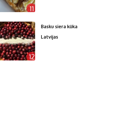
11
Basku siera kūka
Latvijas
12