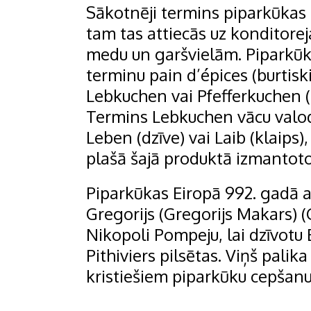
Sākotnēji termins piparkūkas
tam tas attiecās uz konditore
medu un garšvielām. Piparkūka
terminu pain d’épices (burtisk
Lebkuchen vai Pfefferkuchen (p
Termins Lebkuchen vācu valod
Leben (dzīve) vai Laib (klaips
plašā šajā produktā izmantoto
Piparkūkas Eiropā 992. gadā
Gregorijs (Gregorijs Makars) 
Nikopoli Pompeju, lai dzīvotu 
Pithiviers pilsētas. Viņš palik
kristiešiem piparkūku cepšanu