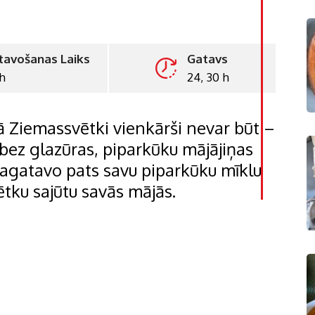
tavošanas Laiks
Gatavs
h
24, 30 h
LinkedI
Whatsa
ā Ziemassvētki vienkārši nevar būt –
Pintere
 bez glazūras, piparkūku mājājiņas
i! Pagatavo pats savu piparkūku mīklu
Print
tku sajūtu savās mājās.