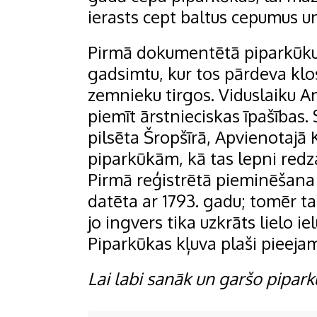
ierasts cept baltus cepumus un
Pirmā dokumentētā piparkūku 
gadsimtu, kur tos pārdeva klo
zemnieku tirgos. Viduslaiku An
piemīt ārstnieciskas īpašības.
pilsēta Šropšīrā, Apvienotajā 
piparkūkām, kā tas lepni redz
Pirmā reģistrētā pieminēšana
datēta ar 1793. gadu; tomēr ta
jo ingvers tika uzkrāts lielo 
Piparkūkas kļuva plaši pieej
Lai labi sanāk un garšo p
ipark