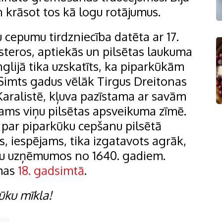
 krāsot tos kā logu rotājumus.
cepumu tirdzniecība datēta ar 17.
steros, aptiekās un pilsētas laukuma
glijā tika uzskatīts, ka piparkūkām
 Simts gadus vēlāk Tirgus Dreitonas
Karalistē, kļuva pazīstama ar savām
ams viņu pilsētas apsveikuma zīmē.
 par piparkūku cepšanu pilsētā
s, iespējams, tika izgatavots agrāk,
ielu uzņēmumos no 1640. gadiem.
amas
18. gadsimtā
.
ūku mīkla
!