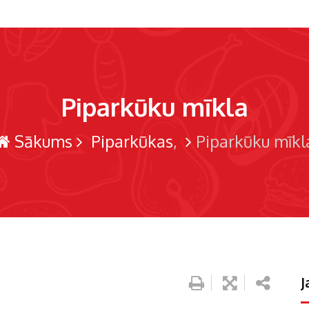
Piparkūku mīkla
Sākums
Piparkūkas
Piparkūku mīkl
J