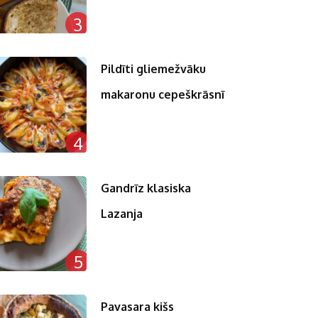
3
Pildīti gliemežvāku
makaronu cepeškrāsnī
4
Gandrīz klasiska
Lazanja
5
Pavasara kišs