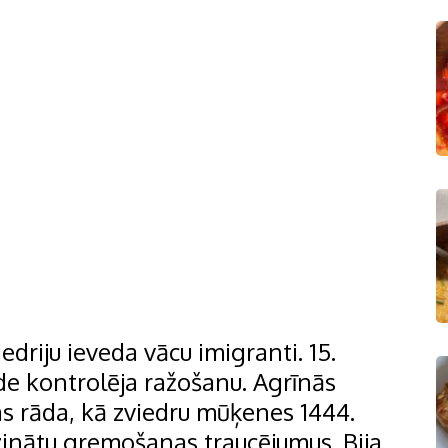
edriju ieveda vācu imigranti. 15.
de kontrolēja ražošanu. Agrīnās
s rāda, kā zviedru mūķenes 1444.
zinātu gremošanas traucējumus. Bija