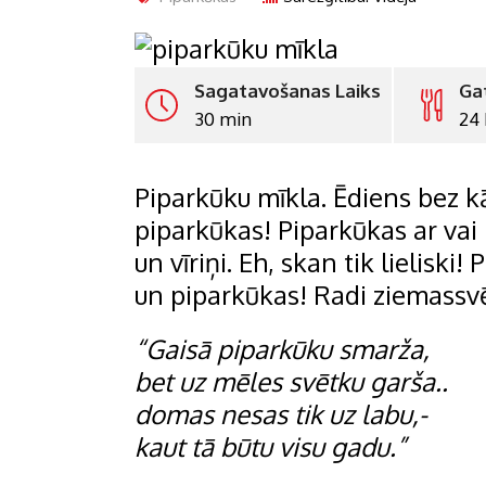
Sagatavošanas Laiks
Ga
30 min
24 
Piparkūku mīkla. Ēdiens bez k
piparkūkas! Piparkūkas ar vai
un vīriņi. Eh, skan tik lielisk
un piparkūkas! Radi ziemassvē
“Gaisā piparkūku smarža,
bet uz mēles svētku garša..
domas nesas tik uz labu,-
kaut tā būtu visu gadu.”