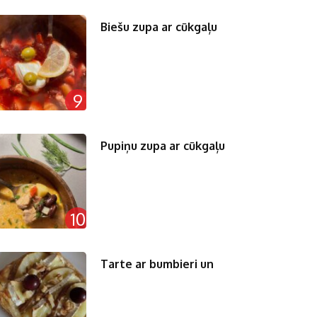
Biešu zupa ar cūkgaļu
9
Pupiņu zupa ar cūkgaļu
10
Tarte ar bumbieri un