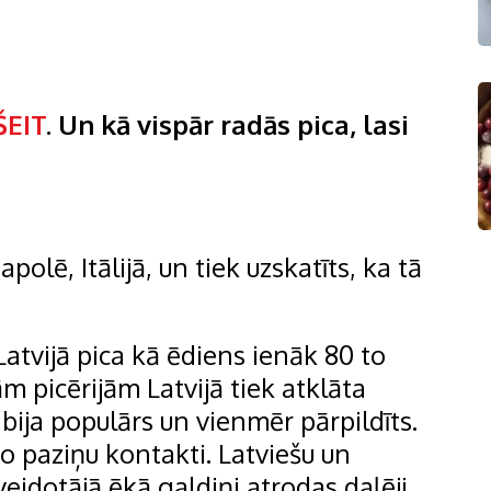
ŠEIT
. Un kā vispār radās pica, lasi
apolē, Itālijā, un tiek uzskatīts, ka tā
Latvijā pica kā ēdiens ienāk 80 to
 picērijām Latvijā tiek atklāta
bija populārs un vienmēr pārpildīts.
o paziņu kontakti. Latviešu un
veidotājā ēkā galdiņi atrodas daļēji