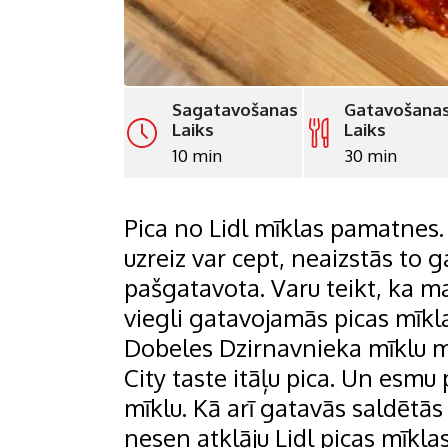
Sagatavošanas
Gatavošana
Laiks
Laiks
10 min
30 min
Pica no Lidl mīklas pamatnes.
uzreiz var cept, neaizstās to 
pašgatavota. Varu teikt, ka m
viegli gatavojamās picas mīkl
Dobeles Dzirnavnieka mīklu ma
City taste itāļu pica. Un esmu 
mīklu. Kā arī gatavās saldētās 
nesen atklāju Lidl picas mīklas