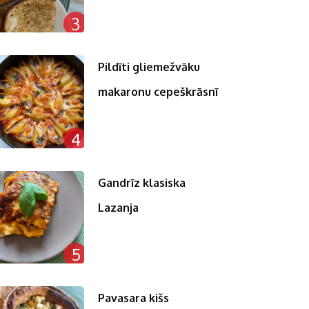
3
Pildīti gliemežvāku
makaronu cepeškrāsnī
4
Gandrīz klasiska
Lazanja
5
Pavasara kišs