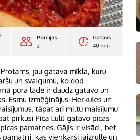
s
Porcijas
Gatavs
2
40 min
 Protams, jau gatava mīkla, kuru
garšu un svaigumu, ko dod
anā pūra lādē ir daudz gatavo un
as. Esmu izmēģinājusi Herkules un
isījumus, tāpat arī miltu maisījumu
pat pirkusi Pica Lulū gatavo picas
picas pamatnes. Gājis ir visādi, bet
 pamatni, kas vienkārši jāizrullē un