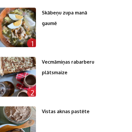
Skābeņu zupa manā
gaumē
n
1
pp
st
Vecmāmiņas rabarberu
plātsmaize
2
Vistas aknas pastēte