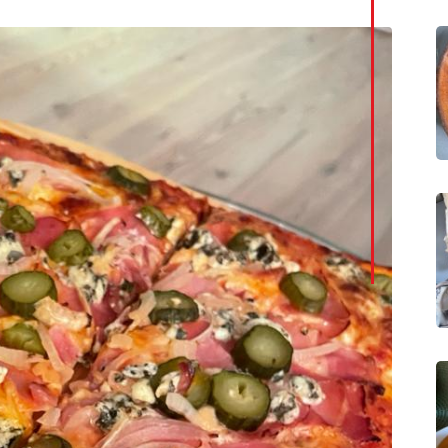
LinkedI
Whatsa
Pintere
Print