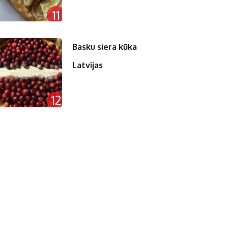
11
Basku siera kūka
Latvijas
12