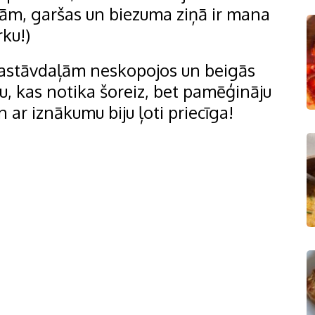
dām, garšas un biezuma ziņā ir mana
rku!)
r sastāvdaļām neskopojos un beigās
nu, kas notika šoreiz, bet pamēģināju
n ar iznākumu biju ļoti priecīga!