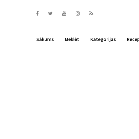
Skip
to
content
Sākums
Meklēt
Kategorijas
Rece