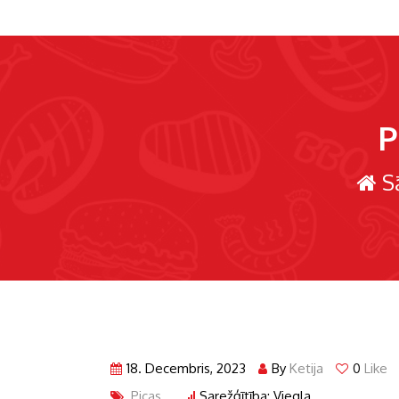
P
S
18. Decembris, 2023
By
Ketija
0
Like
Picas
Sarežģītība: Viegla