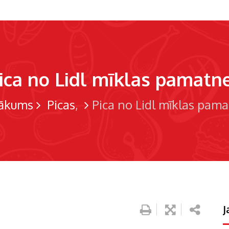
ica no Lidl mīklas pamatn
ākums
Picas
Pica no Lidl mīklas pam
J