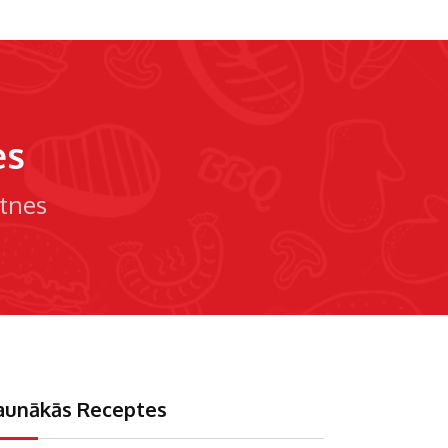
es
atnes
aunākās Receptes