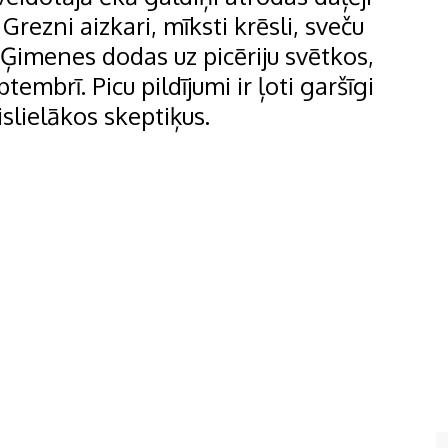
Grezni aizkari, mīksti krēsli, sveču
 Ģimenes dodas uz picēriju svētkos,
embrī. Picu pildījumi ir ļoti garšīgi
islielākos skeptiķus.