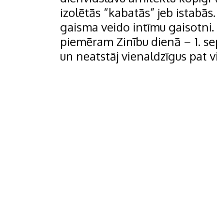
izolētās “kabatās” jeb istabās. 
gaisma veido intīmu gaisotni.
piemēram Zinību dienā – 1. sept
un neatstāj vienaldzīgus pat v