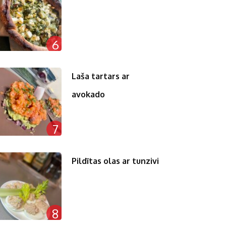
6
Laša tartars ar
avokado
7
Pildītas olas ar tunzivi
8