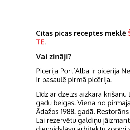
Citas picas receptes meklē
TE
.
Vai zināji?
Picērija Port’Alba ir picērija Ne
ir pasaulē pirmā picērija.
Līdz ar dzelzs aizkara krišanu 
gadu beigās. Viena no pirmajām
Ādažos 1988. gadā. Restorāns 
Lai rezervētu galdiņu jāizmant
dienvidslāvu arhitektu kopīgi 