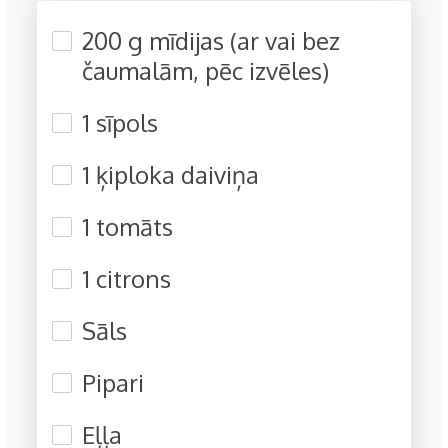
200 g mīdijas (ar vai bez
čaumalām, pēc izvēles)
1 sīpols
1 ķiploka daiviņa
1 tomāts
1 citrons
Sāls
Pipari
Eļļa