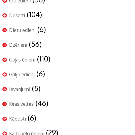
Citi ēdieni
(104)
Deserti
(6)
Diētu ēdieni
(56)
Dzērieni
(110)
Gaļas ēdieni
(6)
Griķu ēdieni
(5)
Ievārījumi
(46)
Jūras veltes
(6)
Kāposti
(29)
Kartupeļu ēdieni