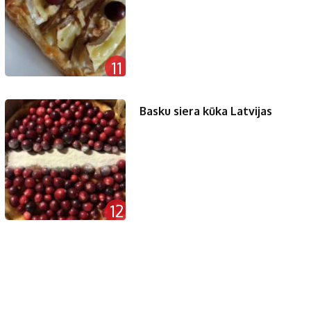
11
Basku siera kūka Latvijas
12