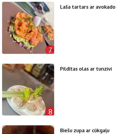
Laša tartars ar avokado
7
Pildītas olas ar tunzivi
8
Biešu zupa ar cūkgaļu