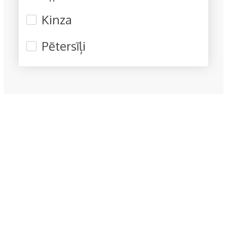
Kinza
Pētersīļi