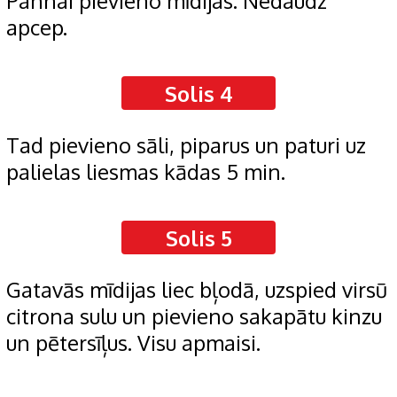
Pannai pievieno mīdijas. Nedaudz
apcep.
Solis 4
Tad pievieno sāli, piparus un paturi uz
palielas liesmas kādas 5 min.
Solis 5
Gatavās mīdijas liec bļodā, uzspied virsū
citrona sulu un pievieno sakapātu kinzu
un pētersīļus. Visu apmaisi.