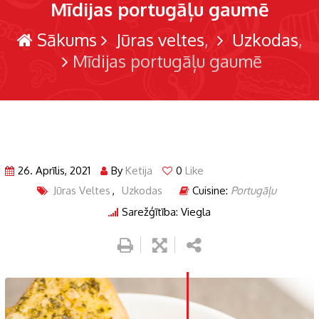
Mīdijas portugāļu gaumē
Sākums
Jūras veltes
Uzkodas
Mīdijas portugāļu gaumē
26. Aprīlis, 2021
By
Ketija
0
Like
Jūras Veltes
,
Uzkodas
Cuisine:
Portugāļu
Sarežģītība: Viegla