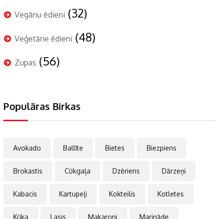
(32)
Vegānu ēdieni
(48)
Veģetārie ēdieni
(56)
Zupas
Populāras Birkas
Avokado
Ballīte
Bietes
Biezpiens
Brokastis
Cūkgaļa
Dzēriens
Dārzeņi
Kabacis
Kartupeļi
Kokteilis
Kotletes
Kūka
Lasis
Makaroni
Marināde