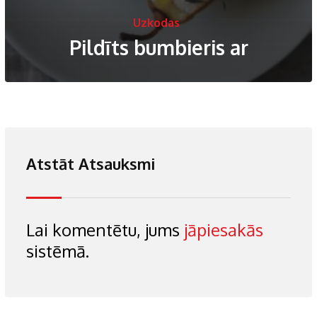
Uzkodas
Pildīts bumbieris ar
Atstāt Atsauksmi
Lai komentētu, jums
jāpiesakās
sistēmā.