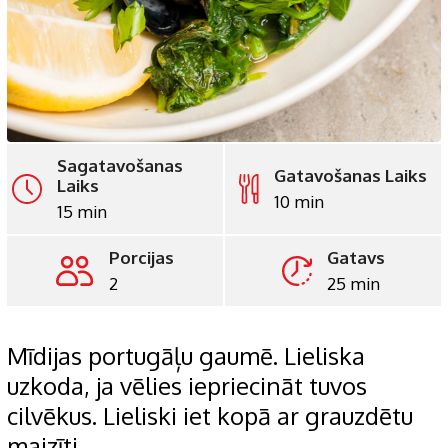
Sagatavošanas
Gatavošanas Laiks
Laiks
10 min
15 min
Porcijas
Gatavs
2
25 min
Mīdijas portugāļu gaumē. Lieliska
uzkoda, ja vēlies iepriecināt tuvos
cilvēkus. Lieliski iet kopā ar grauzdētu
maizīti.