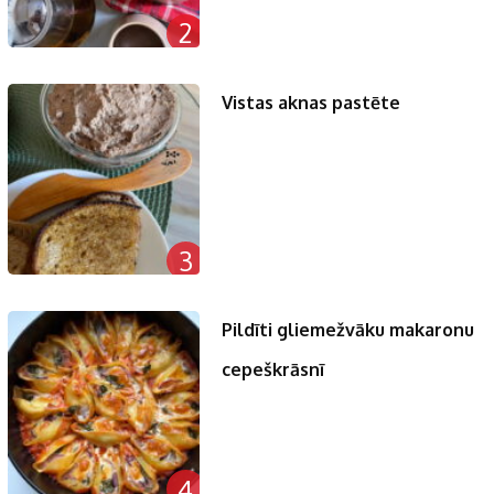
2
Vistas aknas pastēte
3
Pildīti gliemežvāku makaronu
cepeškrāsnī
4