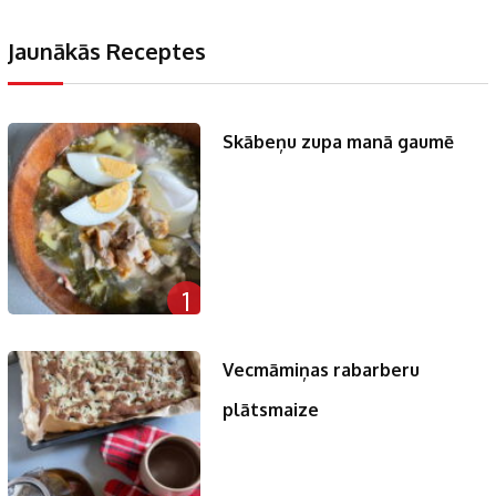
Jaunākās Receptes
Skābeņu zupa manā gaumē
1
Vecmāmiņas rabarberu
plātsmaize