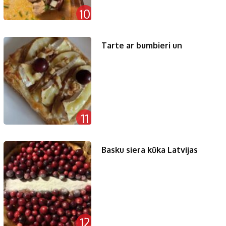
10
Tarte ar bumbieri un
11
Basku siera kūka Latvijas
12