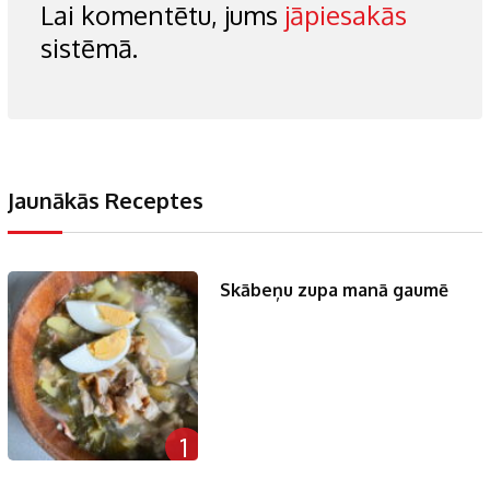
Lai komentētu, jums
jāpiesakās
sistēmā.
Jaunākās Receptes
Skābeņu zupa manā gaumē
1