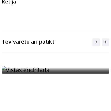
Ketija
Tev varētu arī patikt
Gaļas ēdieni
Vistas enchilada