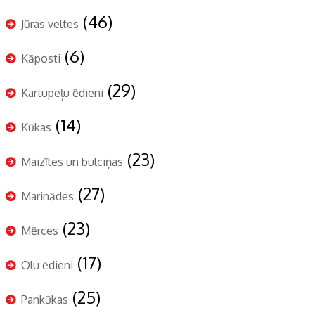
(46)
Jūras veltes
(6)
Kāposti
(29)
Kartupeļu ēdieni
(14)
Kūkas
(23)
Maizītes un bulciņas
(27)
Marinādes
(23)
Mērces
(17)
Olu ēdieni
(25)
Pankūkas