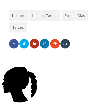
Liellops
Liellopu Tartars
Paipalu Olas
Tartars
LinkedIn
Whatsapp
Pinterest
Print