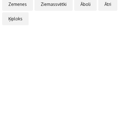
Zemenes
Ziemassvētki
Āboli
Ātri
Ķiploks