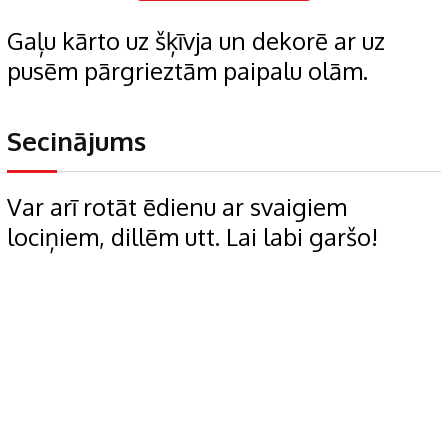
Gaļu kārto uz šķīvja un dekorē ar uz
pusēm pārgrieztām paipalu olām.
Secinājums
Var arī rotāt ēdienu ar svaigiem
lociņiem, dillēm utt. Lai labi garšo!