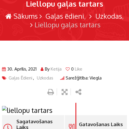
Liellopu gaļas tartars
Sākums
Gaļas ēdieni
Uzkodas
Liellopu gaļas tartars
30. Aprīlis, 2021
By
Ketija
0
Like
Gaļas Ēdieni
,
Uzkodas
Sarežģītība: Viegla
Sagatavošanas
Gatavošanas Laiks
Laiks