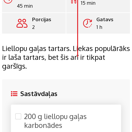
15 min
45 min
LinkedIn
Porcijas
Gatavs
Whatsapp
2
1 h
Pinterest
Print
Liellopu gaļas tartars. Liekas populārāks
ir laša tartars, bet šis arī ir tikpat
garšīgs.
Sastāvdaļas
200 g liellopu gaļas
karbonādes