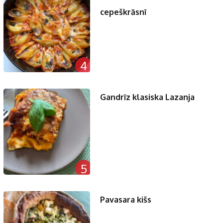
cepeškrāsnī
4
Gandrīz klasiska Lazanja
5
Pavasara kišs