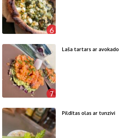
6
Laša tartars ar avokado
7
Pildītas olas ar tunzivi