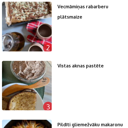
Vecmāmiņas rabarberu
plātsmaize
2
Vistas aknas pastēte
3
Pildīti gliemežvāku makaronu