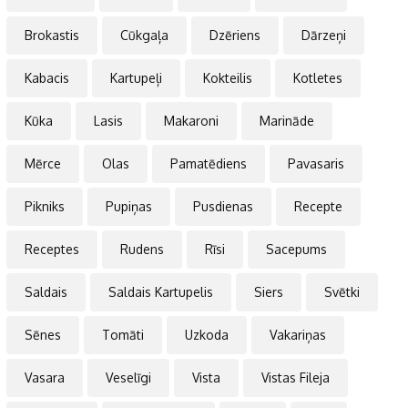
Brokastis
Cūkgaļa
Dzēriens
Dārzeņi
Kabacis
Kartupeļi
Kokteilis
Kotletes
Kūka
Lasis
Makaroni
Marināde
Mērce
Olas
Pamatēdiens
Pavasaris
Pikniks
Pupiņas
Pusdienas
Recepte
Receptes
Rudens
Rīsi
Sacepums
Saldais
Saldais Kartupelis
Siers
Svētki
Sēnes
Tomāti
Uzkoda
Vakariņas
Vasara
Veselīgi
Vista
Vistas Fileja