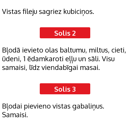
Vistas fileju sagriez kubiciņos.
Solis 2
Bļodā ievieto olas baltumu, miltus, cieti,
ūdeni, 1 ēdamkaroti eļļu un sāli. Visu
samaisi, līdz viendabīgai masai.
Solis 3
Bļodai pievieno vistas gabaliņus.
Samaisi.