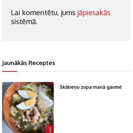
Lai komentētu, jums
jāpiesakās
sistēmā.
Jaunākās Receptes
Skābeņu zupa manā gaumē
1