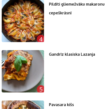
Pildīti gliemežvāku makaronu
cepeškrāsnī
4
Gandrīz klasiska Lazanja
5
Pavasara kišs