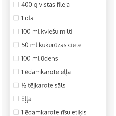
400 g vistas fileja
1 ola
100 ml kviešu milti
50 ml kukurūzas ciete
100 ml ūdens
1 ēdamkarote eļļa
½ tējkarote sāls
Eļļa
1 ēdamkarote rīsu etiķis