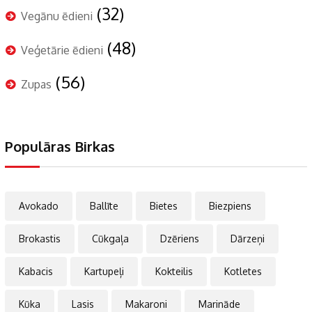
(32)
Vegānu ēdieni
(48)
Veģetārie ēdieni
(56)
Zupas
Populāras Birkas
Avokado
Ballīte
Bietes
Biezpiens
Brokastis
Cūkgaļa
Dzēriens
Dārzeņi
Kabacis
Kartupeļi
Kokteilis
Kotletes
Kūka
Lasis
Makaroni
Marināde