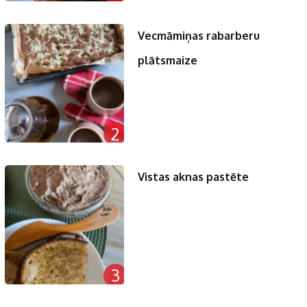
Vecmāmiņas rabarberu
plātsmaize
2
Vistas aknas pastēte
3