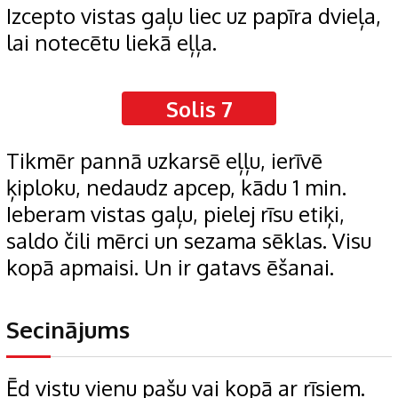
Izcepto vistas gaļu liec uz papīra dvieļa,
lai notecētu liekā eļļa.
Solis 7
Tikmēr pannā uzkarsē eļļu, ierīvē
ķiploku, nedaudz apcep, kādu 1 min.
Ieberam vistas gaļu, pielej rīsu etiķi,
saldo čili mērci un sezama sēklas. Visu
kopā apmaisi. Un ir gatavs ēšanai.
Secinājums
Ēd vistu vienu pašu vai kopā ar rīsiem.