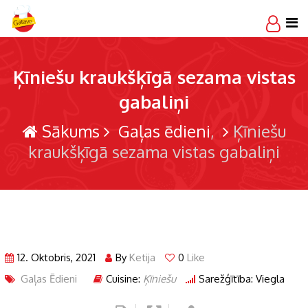
Skip
to
content
Ķīniešu kraukšķīgā sezama vistas
gabaliņi
Sākums
Gaļas ēdieni
Ķīniešu
kraukšķīgā sezama vistas gabaliņi
12. Oktobris, 2021
By
Ketija
0
Like
Gaļas Ēdieni
Cuisine:
Ķīniešu
Sarežģītība: Viegla