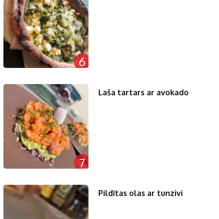
6
Laša tartars ar avokado
7
Pildītas olas ar tunzivi