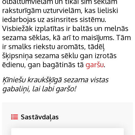
olbaltumvielām un tikai šīm sēklām
raksturīgām uzturvielām, kas lieliski
iedarbojas uz asinsrites sistēmu.
Visbiežāk izplatītas ir baltās un melnās
sezama sēklas, kā arī to maisījums. Tām
ir smalks riekstu aromāts, tādēļ
šķipsniņa sezama sēklu gan izrotās
ēdienu, gan bagātinās tā
garšu
.
Ķīniešu kraukšķīgā sezama vistas
gabaliņi, lai labi garšo!
Sastāvdaļas