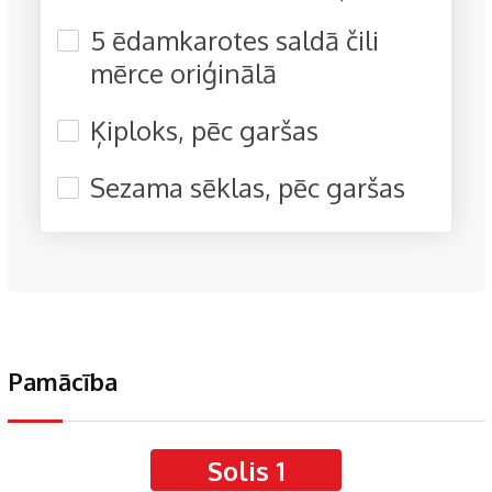
5 ēdamkarotes saldā čili
mērce oriģinālā
Ķiploks, pēc garšas
Sezama sēklas, pēc garšas
Pamācība
Solis 1