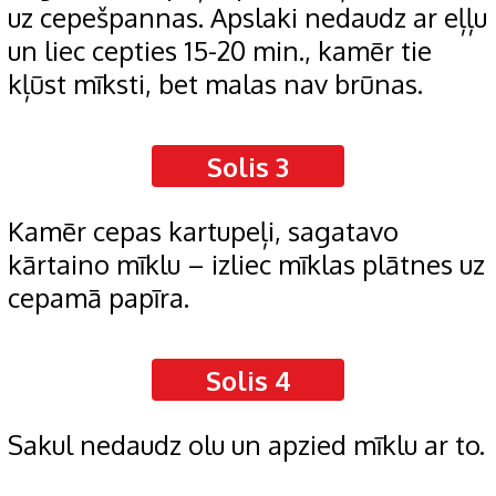
uz cepešpannas. Apslaki nedaudz ar eļļu
un liec cepties 15-20 min., kamēr tie
kļūst mīksti, bet malas nav brūnas.
Solis 3
Kamēr cepas kartupeļi, sagatavo
kārtaino mīklu – izliec mīklas plātnes uz
cepamā papīra.
Solis 4
Sakul nedaudz olu un apzied mīklu ar to.