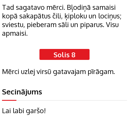
Tad sagatavo mērci. Bļodiņā samaisi
kopā sakapātus čili, ķiploku un lociņus;
sviestu, pieberam sāli un piparus. Visu
apmaisi.
Solis 8
Mērci uzlej virsū gatavajam pīrāgam.
Secinājums
Lai labi garšo!