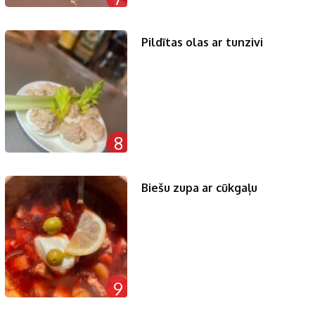
Pildītas olas ar tunzivi
8
Biešu zupa ar cūkgaļu
9