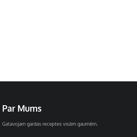
Par Mums
Gatavojam gardas receptes visām gaumēm.