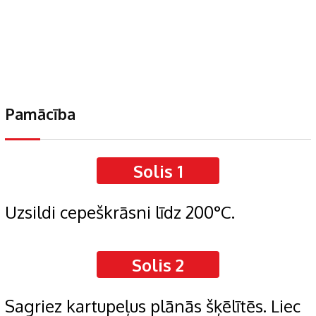
Pamācība
Solis 1
Uzsildi cepeškrāsni līdz 200°C.
Solis 2
Sagriez kartupeļus plānās šķēlītēs. Liec