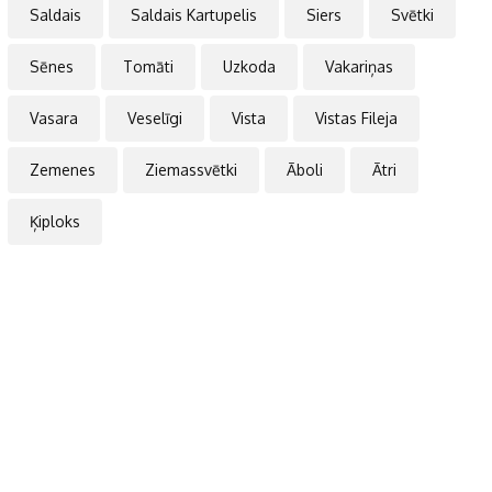
Saldais
Saldais Kartupelis
Siers
Svētki
Sēnes
Tomāti
Uzkoda
Vakariņas
Vasara
Veselīgi
Vista
Vistas Fileja
Zemenes
Ziemassvētki
Āboli
Ātri
Ķiploks