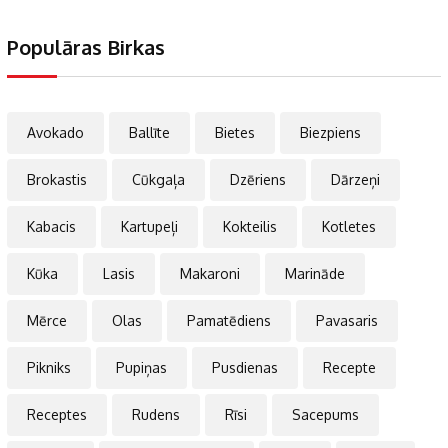
Populāras Birkas
Avokado
Ballīte
Bietes
Biezpiens
Brokastis
Cūkgaļa
Dzēriens
Dārzeņi
Kabacis
Kartupeļi
Kokteilis
Kotletes
Kūka
Lasis
Makaroni
Marināde
Mērce
Olas
Pamatēdiens
Pavasaris
Pikniks
Pupiņas
Pusdienas
Recepte
Receptes
Rudens
Rīsi
Sacepums