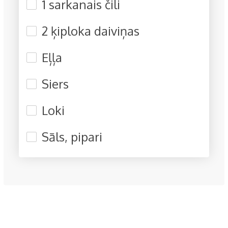
1 sarkanais čili
2 ķiploka daiviņas
Eļļa
Siers
Loki
Sāls, pipari