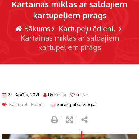
Kārtainās mīklas ar saldajiem
kartupeļiem pīrāgs
Sākums
Kartupeļu ēdieni
Kārtainās mīklas ar saldajiem
kartupeļiem pīrāgs
23. Aprīlis, 2021
By
Ketija
0
Like
Kartupeļu Ēdieni
Sarežģītība: Viegla