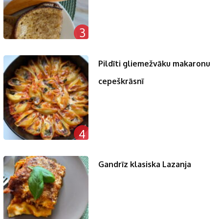
3
Pildīti gliemežvāku makaronu
cepeškrāsnī
4
Gandrīz klasiska Lazanja