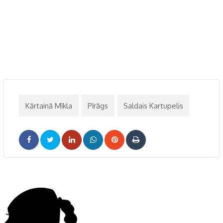
Kārtainā Mīkla
Pīrāgs
Saldais Kartupelis
LinkedIn
Whatsapp
Pinterest
Print