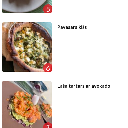
5
Pavasara kišs
6
Laša tartars ar avokado
7