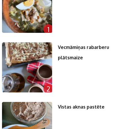
1
Vecmāmiņas rabarberu
plātsmaize
2
Vistas aknas pastēte