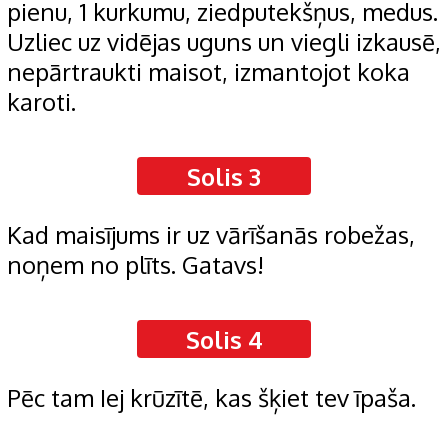
pienu, 1 kurkumu, ziedputekšņus, medus.
Uzliec uz vidējas uguns un viegli izkausē,
nepārtraukti maisot, izmantojot koka
karoti.
Solis 3
Kad maisījums ir uz vārīšanās robežas,
noņem no plīts. Gatavs!
Solis 4
Pēc tam Iej krūzītē, kas šķiet tev īpaša.