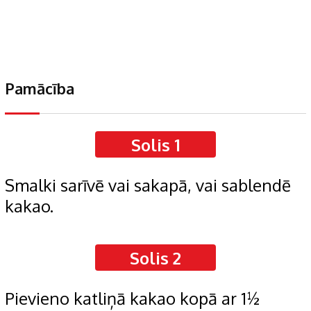
Pamācība
Solis 1
Smalki sarīvē vai sakapā, vai sablendē
kakao.
Solis 2
Pievieno katliņā kakao kopā ar 1½