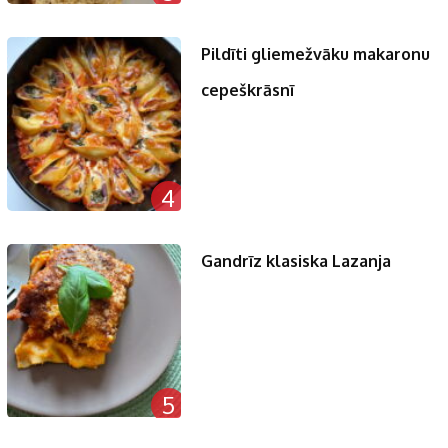
Pildīti gliemežvāku makaronu
cepeškrāsnī
4
Gandrīz klasiska Lazanja
5