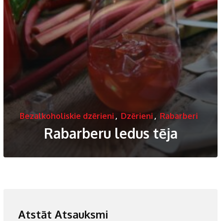
Bezalkoholiskie dzērieni
,
Dzērieni
,
Rabarberi
Rabarberu ledus tēja
Atstāt Atsauksmi