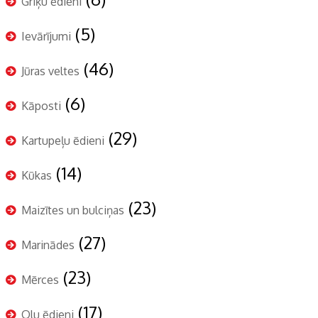
Griķu ēdieni
(5)
Ievārījumi
(46)
Jūras veltes
(6)
Kāposti
(29)
Kartupeļu ēdieni
(14)
Kūkas
(23)
Maizītes un bulciņas
(27)
Marinādes
(23)
Mērces
(17)
Olu ēdieni