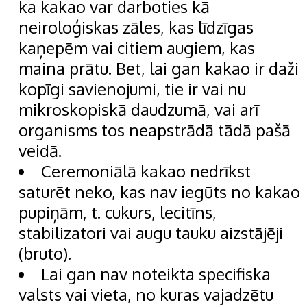
ka kakao var darboties kā
neiroloģiskas zāles, kas līdzīgas
kaņepēm vai citiem augiem, kas
maina prātu. Bet, lai gan kakao ir daži
kopīgi savienojumi, tie ir vai nu
mikroskopiskā daudzumā, vai arī
organisms tos neapstrādā tādā pašā
veidā.
Ceremoniālā kakao nedrīkst
saturēt neko, kas nav iegūts no kakao
pupiņām, t. cukurs, lecitīns,
stabilizatori vai augu tauku aizstājēji
(bruto).
Lai gan nav noteikta specifiska
valsts vai vieta, no kuras vajadzētu