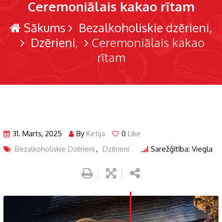
Ceremoniālais kakao rītam
Sākums
Bezalkoholiskie dzērieni
Dzērieni
Ceremoniālais kakao
rītam
31. Marts, 2025
By
Ketija
0
Like
Bezalkoholiskie Dzērieni
,
Dzērieni
Sarežģītība: Viegla