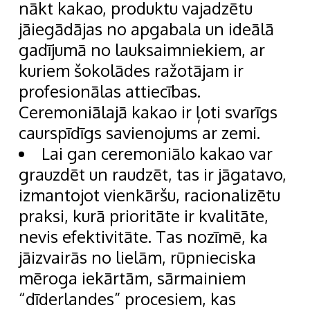
nākt kakao, produktu vajadzētu
jāiegādājas no apgabala un ideālā
gadījumā no lauksaimniekiem, ar
kuriem šokolādes ražotājam ir
profesionālas attiecības.
Ceremoniālajā kakao ir ļoti svarīgs
caurspīdīgs savienojums ar zemi.
Lai gan ceremoniālo kakao var
grauzdēt un raudzēt, tas ir jāgatavo,
izmantojot vienkāršu, racionalizētu
praksi, kurā prioritāte ir kvalitāte,
nevis efektivitāte. Tas nozīmē, ka
jāizvairās no lielām, rūpnieciska
mēroga iekārtām, sārmainiem
“dīderlandes” procesiem, kas