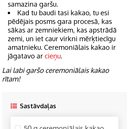
samazina garšu.
Kad tu baudi tasi kakao, tu esi
pēdējais posms gara procesā, kas
sākas ar zemniekiem, kas apstrādā
zemi, un iet caur virkni mērķtiecīgu
amatnieku. Ceremoniālais kakao ir
jāgatavo ar
cieņu
.
Lai labi garšo ceremoniālais kakao
rītam!
Sastāvdaļas
50 g ceremoniālais kakao