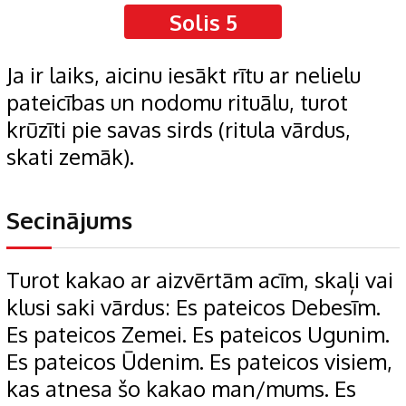
Solis 5
Ja ir laiks, aicinu iesākt rītu ar nelielu
pateicības un nodomu rituālu, turot
krūzīti pie savas sirds (ritula vārdus,
skati zemāk).
Secinājums
Turot kakao ar aizvērtām acīm, skaļi vai
klusi saki vārdus: Es pateicos Debesīm.
Es pateicos Zemei. Es pateicos Ugunim.
Es pateicos Ūdenim. Es pateicos visiem,
kas atnesa šo kakao man/mums. Es