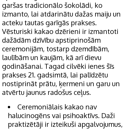
garšas tradicionālo šokolādi, ko
izmanto, lai atdarinātu dažas maiju un
acteku tautas garīgās prakses.
Vēsturiski kakao dzērieni ir izmantoti
dažādām dzīvību apstiprinošām
ceremonijām, tostarp dzemdībām,
laulībām un kaujām, kā arī dievu
godināšanai. Tagad cilvēki ienes šīs
prakses 21. gadsimtā, lai palīdzētu
nostiprināt prātu, ķermeni un garu un
atvērtu jaunus radošus ceļus.
Ceremoniālais kakao nav
halucinogēns vai psihoaktīvs. Daži
praktizētāji ir izteikuši apgalvojumus,