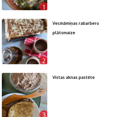
1
Vecmāmiņas rabarberu
plātsmaize
2
Vistas aknas pastēte
3