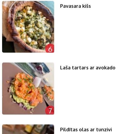
Pavasara kišs
6
Laša tartars ar avokado
7
Pildītas olas ar tunzivi