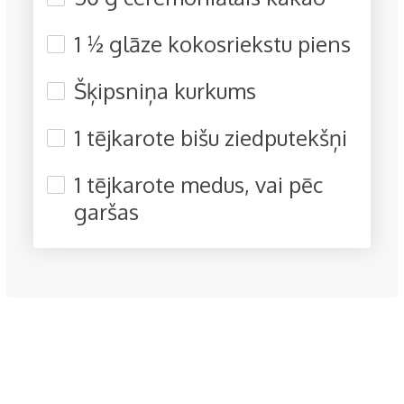
1 ½ glāze kokosriekstu piens
Šķipsniņa kurkums
1 tējkarote bišu ziedputekšņi
1 tējkarote medus, vai pēc
garšas