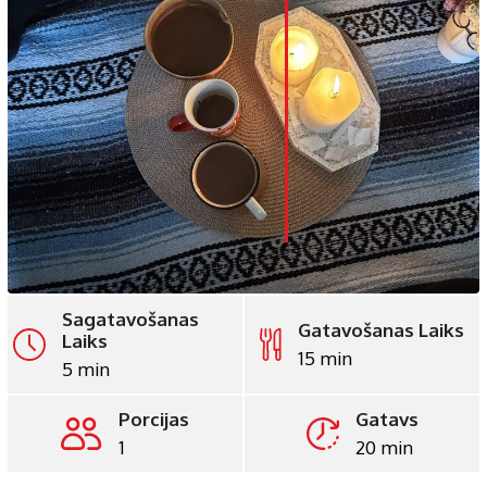
LinkedIn
Whatsapp
Pinterest
Print
Sagatavošanas
Gatavošanas Laiks
Laiks
15 min
5 min
Porcijas
Gatavs
1
20 min