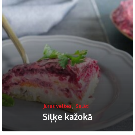
Jūras veltes
,
Salāti
Siļķe kažokā