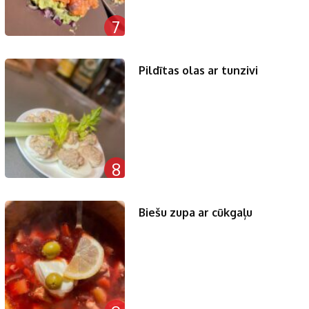
7
Pildītas olas ar tunzivi
8
Biešu zupa ar cūkgaļu