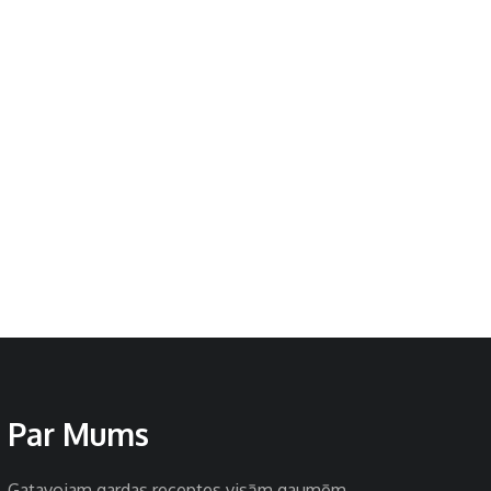
Par Mums
Gatavojam gardas receptes visām gaumēm.