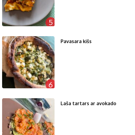
5
Pavasara kišs
6
Laša tartars ar avokado