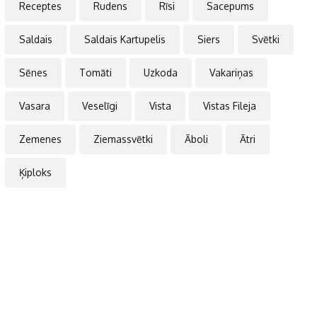
Receptes
Rudens
Rīsi
Sacepums
Saldais
Saldais Kartupelis
Siers
Svētki
Sēnes
Tomāti
Uzkoda
Vakariņas
Vasara
Veselīgi
Vista
Vistas Fileja
Zemenes
Ziemassvētki
Āboli
Ātri
Ķiploks