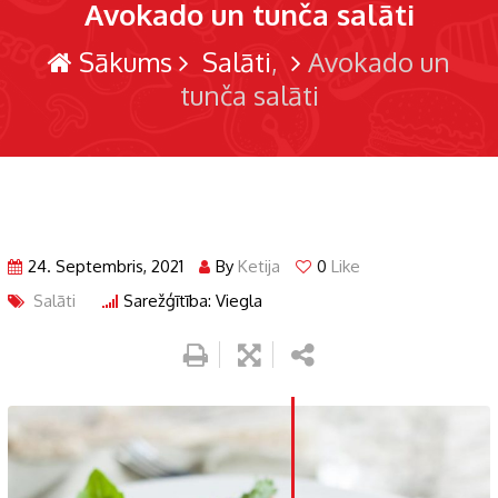
Avokado un tunča salāti
Sākums
Salāti
Avokado un
tunča salāti
24. Septembris, 2021
By
Ketija
0
Like
Salāti
Sarežģītība: Viegla