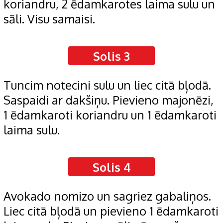
koriandru, 2 ēdamkarotes laima sulu un
sāli. Visu samaisi.
Solis 3
Tuncim notecini sulu un liec citā bļodā.
Saspaidi ar dakšiņu. Pievieno majonēzi,
1 ēdamkaroti koriandru un 1 ēdamkaroti
laima sulu.
Solis 4
Avokado nomizo un sagriez gabaliņos.
Liec citā bļodā un pievieno 1 ēdamkaroti