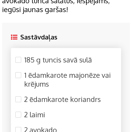
avokado tunča salātus, iespējams,
iegūsi jaunas garšas!
Sastāvdaļas
185 g tuncis savā sulā
1 ēdamkarote majonēze vai
krējums
2 ēdamkarote koriandrs
2 laimi
2 avokado