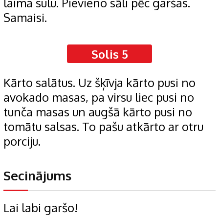
laima sulu. Pievieno sāli pēc garšas.
Samaisi.
Solis 5
Kārto salātus. Uz šķīvja kārto pusi no
avokado masas, pa virsu liec pusi no
tunča masas un augšā kārto pusi no
tomātu salsas. To pašu atkārto ar otru
porciju.
Secinājums
Lai labi garšo!