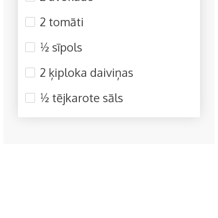
2 tomāti
½ sīpols
2 ķiploka daiviņas
½ tējkarote sāls