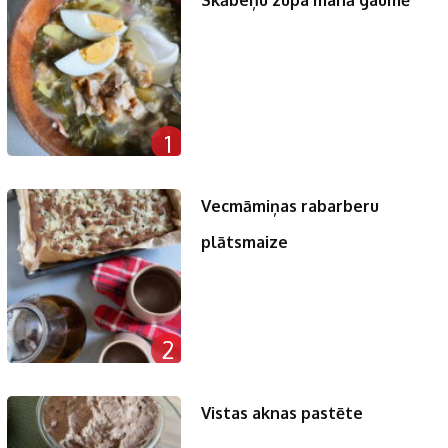
1
Vecmāmiņas rabarberu
plātsmaize
2
Vistas aknas pastēte