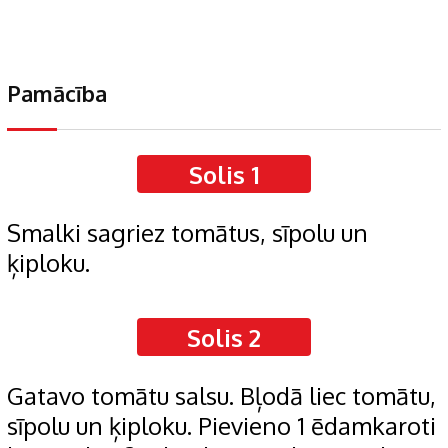
Pamācība
Solis 1
Smalki sagriez tomātus, sīpolu un
ķiploku.
Solis 2
Gatavo tomātu salsu. Bļodā liec tomātu,
sīpolu un ķiploku. Pievieno 1 ēdamkaroti