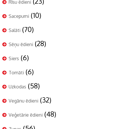
(23)
Rīsu ēdieni
(10)
Sacepumi
(70)
Salāti
(28)
Sēņu ēdieni
(6)
Siers
(6)
Tomāti
(58)
Uzkodas
(32)
Vegānu ēdieni
(48)
Veģetārie ēdieni
(56)
Zupas