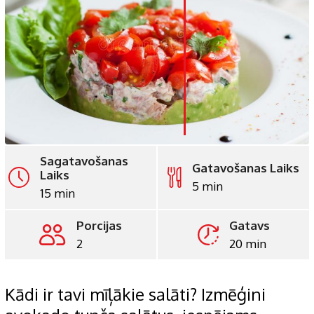
LinkedIn
Whatsapp
Pinterest
Print
Sagatavošanas
Gatavošanas Laiks
Laiks
5 min
15 min
Porcijas
Gatavs
2
20 min
Kādi ir tavi mīļākie salāti? Izmēģini