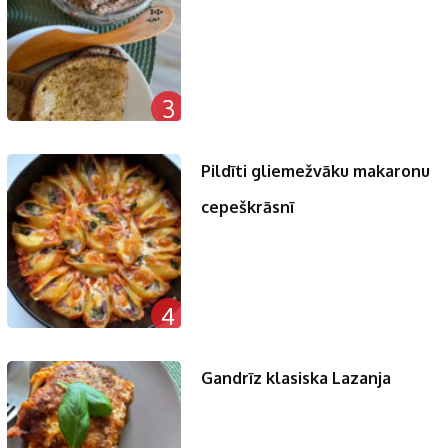
3
Pildīti gliemežvāku makaronu
cepeškrāsnī
4
Gandrīz klasiska Lazanja