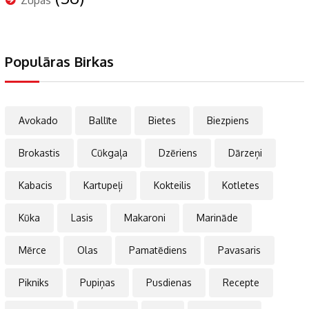
Populāras Birkas
Avokado
Ballīte
Bietes
Biezpiens
Brokastis
Cūkgaļa
Dzēriens
Dārzeņi
Kabacis
Kartupeļi
Kokteilis
Kotletes
Kūka
Lasis
Makaroni
Marināde
Mērce
Olas
Pamatēdiens
Pavasaris
Pikniks
Pupiņas
Pusdienas
Recepte