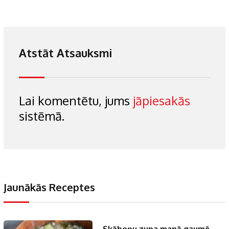
Atstāt Atsauksmi
Lai komentētu, jums
jāpiesakās
sistēmā.
Jaunākās Receptes
Skābeņu zupa manā gaumē