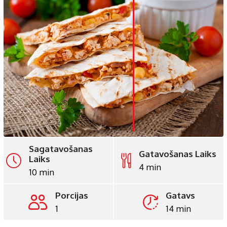
LinkedIn
Whatsapp
Pinterest
Print
Sagatavošanas
Gatavošanas Laiks
Laiks
4 min
10 min
Porcijas
Gatavs
1
14 min