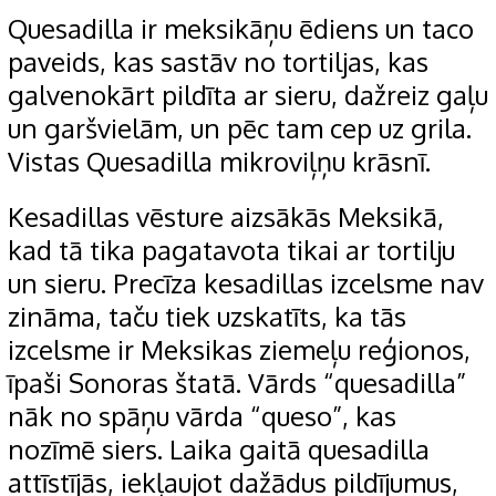
Quesadilla ir meksikāņu ēdiens un taco
paveids, kas sastāv no tortiljas, kas
galvenokārt pildīta ar sieru, dažreiz gaļu
un garšvielām, un pēc tam cep uz grila.
Vistas Quesadilla mikroviļņu krāsnī.
Kesadillas vēsture aizsākās Meksikā,
kad tā tika pagatavota tikai ar tortilju
un sieru. Precīza kesadillas izcelsme nav
zināma, taču tiek uzskatīts, ka tās
izcelsme ir Meksikas ziemeļu reģionos,
īpaši Sonoras štatā. Vārds “quesadilla”
nāk no spāņu vārda “queso”, kas
nozīmē siers. Laika gaitā quesadilla
attīstījās, iekļaujot dažādus pildījumus,