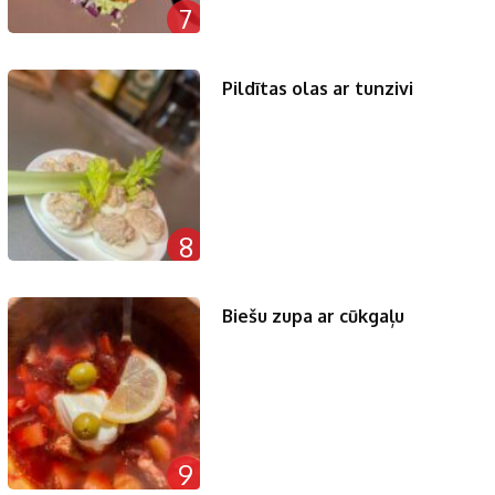
7
Pildītas olas ar tunzivi
8
Biešu zupa ar cūkgaļu
9