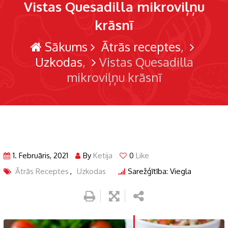
Vistas Quesadilla mikroviļņu
krāsnī
Sākums
Ātrās receptes
Uzkodas
Vistas Quesadilla
mikroviļņu krāsnī
1. Februāris, 2021
By
Ketija
0
Like
Ātrās Receptes
,
Uzkodas
Sarežģītība: Viegla