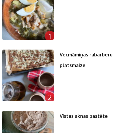
1
Vecmāmiņas rabarberu
plātsmaize
2
Vistas aknas pastēte