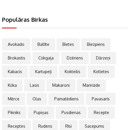
Populāras Birkas
Avokado
Ballīte
Bietes
Biezpiens
Brokastis
Cūkgaļa
Dzēriens
Dārzeņi
Kabacis
Kartupeļi
Kokteilis
Kotletes
Kūka
Lasis
Makaroni
Marināde
Mērce
Olas
Pamatēdiens
Pavasaris
Pikniks
Pupiņas
Pusdienas
Recepte
Receptes
Rudens
Rīsi
Sacepums