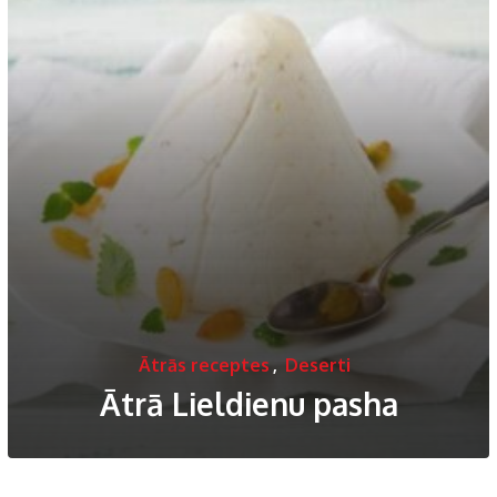
Ātrās receptes
,
Deserti
Ātrā Lieldienu pasha