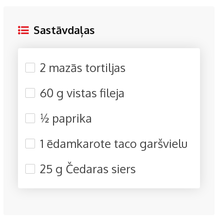
Sastāvdaļas
2 mazās tortiljas
60 g vistas fileja
½ paprika
1 ēdamkarote taco garšvielu
25 g Čedaras siers