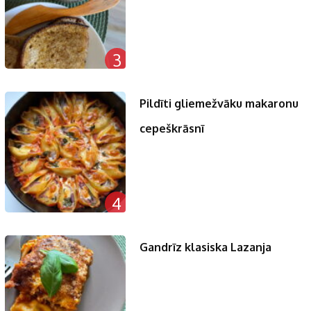
3
Pildīti gliemežvāku makaronu
cepeškrāsnī
4
Gandrīz klasiska Lazanja