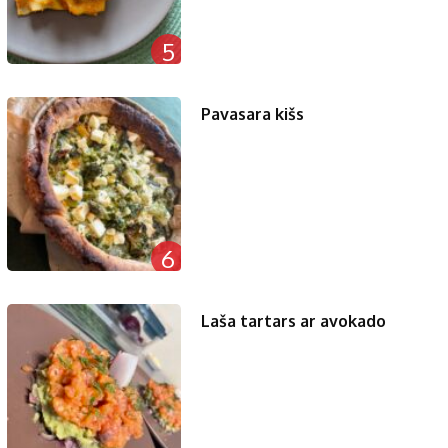
5
Pavasara kišs
6
Laša tartars ar avokado