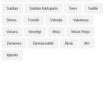
Saldais
Saldais Kartupelis
Siers
Svētki
Sēnes
Tomāti
Uzkoda
Vakariņas
Vasara
Veselīgi
Vista
Vistas Fileja
Zemenes
Ziemassvētki
Āboli
Ātri
Ķiploks