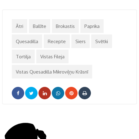
Ātri
Ballīte
Brokastis
Paprika
Quesadilla
Recepte
Siers
Svētki
Tortilja
Vistas Fileja
Vistas Quesadilla Mikroviļņu Krāsnī
LinkedIn
Whatsapp
Pinterest
Print