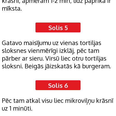
krāsnī, apmēram 1-2 min, līdz paprika ir
mīksta.
Solis 5
Gatavo maisījumu uz vienas tortiljas
sloksnes vienmērīgi izklāj, pēc tam
pārber ar sieru. Virsū liec otru tortiljas
sloksni. Beigās jāizskatās kā burgeram.
Solis 6
Pēc tam atkal visu liec mikroviļņu krāsnī
uz 1 minūti.