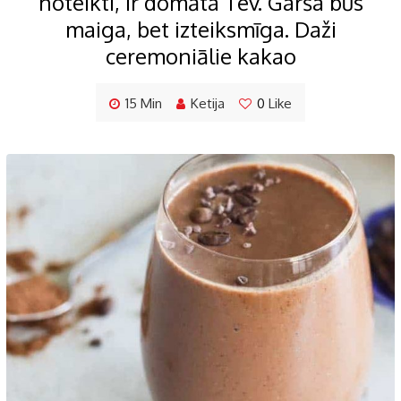
noteikti, ir domāta Tev. Garša būs
maiga, bet izteiksmīga. Daži
ceremoniālie kakao
15 Min
Ketija
0
Like