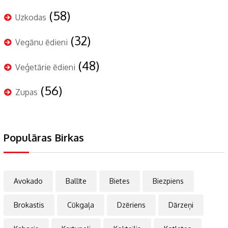
(58)
Uzkodas
(32)
Vegānu ēdieni
(48)
Veģetārie ēdieni
(56)
Zupas
Populāras Birkas
Avokado
Ballīte
Bietes
Biezpiens
Brokastis
Cūkgaļa
Dzēriens
Dārzeņi