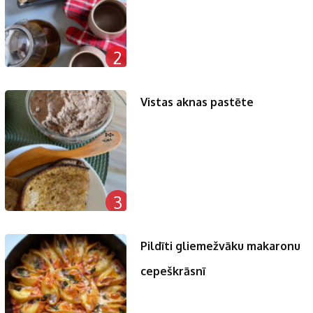
2
Vistas aknas pastēte
3
Pildīti gliemežvāku makaronu
cepeškrāsnī