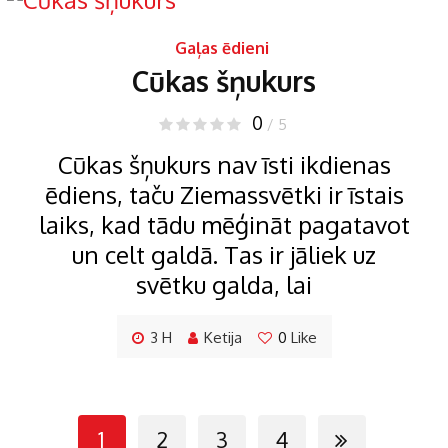
Gaļas ēdieni
Cūkas šņukurs
0
/ 5
Cūkas šņukurs nav īsti ikdienas
ēdiens, taču Ziemassvētki ir īstais
laiks, kad tādu mēģināt pagatavot
un celt galdā. Tas ir jāliek uz
svētku galda, lai
3 H
Ketija
0
Like
1
2
3
4