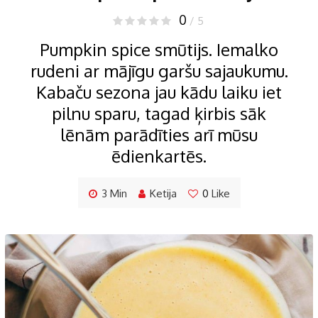
0
/ 5
Pumpkin spice smūtijs. Iemalko
rudeni ar mājīgu garšu sajaukumu.
Kabaču sezona jau kādu laiku iet
pilnu sparu, tagad ķirbis sāk
lēnām parādīties arī mūsu
ēdienkartēs.
3 Min
Ketija
0
Like