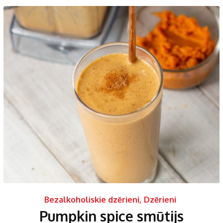
Bezalkoholiskie dzērieni
,
Dzērieni
Pumpkin spice smūtijs