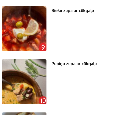
Biešu zupa ar cūkgaļu
9
Pupiņu zupa ar cūkgaļu
10