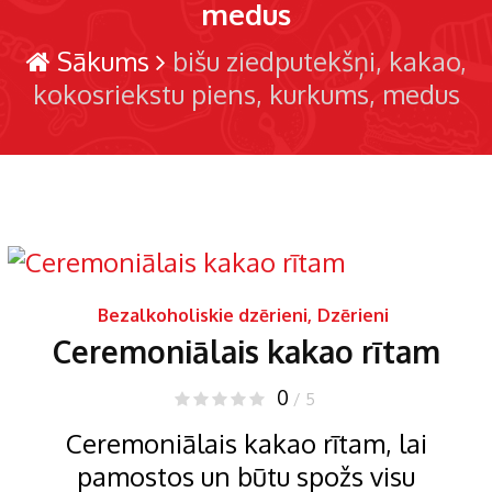
medus
Sākums
bišu ziedputekšņi
kakao
kokosriekstu piens
kurkums
medus
Bezalkoholiskie dzērieni
,
Dzērieni
Ceremoniālais kakao rītam
0
/ 5
Ceremoniālais kakao rītam, lai
pamostos un būtu spožs visu