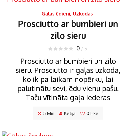
Gaļas ēdieni
,
Uzkodas
Prosciutto ar bumbieri un
zilo sieru
0
/ 5
Prosciutto ar bumbieri un zilo
sieru. Prosciutto ir gaļas uzkoda,
ko ik pa laikam nopērku, lai
palutinātu sevi, ēdu vienu pašu.
Taču vītināta gaļa iederas
5 Min
Ketija
0
Like