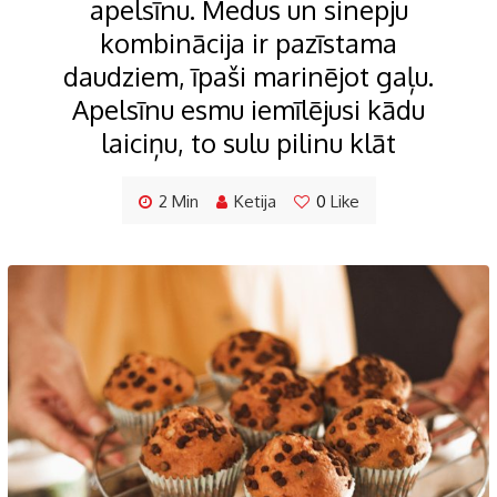
apelsīnu. Medus un sinepju
kombinācija ir pazīstama
daudziem, īpaši marinējot gaļu.
Apelsīnu esmu iemīlējusi kādu
laiciņu, to sulu pilinu klāt
2 Min
Ketija
0
Like