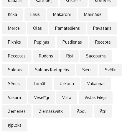
Kabacis
Kartupeļi
Kokteilis
Kotletes
Kūka
Lasis
Makaroni
Marināde
Mērce
Olas
Pamatēdiens
Pavasaris
Pikniks
Pupiņas
Pusdienas
Recepte
Receptes
Rudens
Rīsi
Sacepums
Saldais
Saldais Kartupelis
Siers
Svētki
Sēnes
Tomāti
Uzkoda
Vakariņas
Vasara
Veselīgi
Vista
Vistas Fileja
Zemenes
Ziemassvētki
Āboli
Ātri
Ķiploks