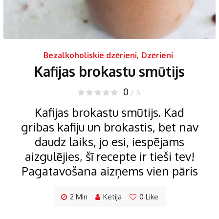
Bezalkoholiskie dzērieni
,
Dzērieni
Kafijas brokastu smūtijs
0
/ 5
Kafijas brokastu smūtijs. Kad
gribas kafiju un brokastis, bet nav
daudz laiks, jo esi, iespējams
aizgulējies, šī recepte ir tieši tev!
Pagatavošana aizņems vien pāris
2 Min
Ketija
0
Like