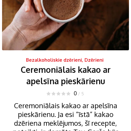
Bezalkoholiskie dzērieni
,
Dzērieni
Ceremoniālais kakao ar
apelsīna pieskārienu
0
/ 5
Ceremoniālais kakao ar apelsīna
pieskārienu. Ja esi “īstā” kakao
dzēriena meklējumos, šī recepte,