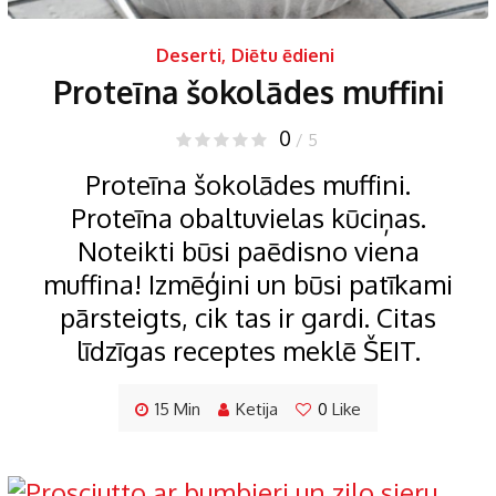
Deserti
,
Diētu ēdieni
Proteīna šokolādes muffini
0
/ 5
Proteīna šokolādes muffini.
Proteīna obaltuvielas kūciņas.
Noteikti būsi paēdisno viena
muffina! Izmēģini un būsi patīkami
pārsteigts, cik tas ir gardi. Citas
līdzīgas receptes meklē ŠEIT.
15 Min
Ketija
0
Like