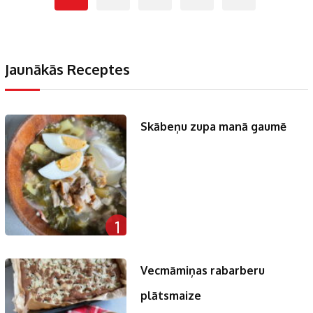
Jaunākās Receptes
Skābeņu zupa manā gaumē
1
Vecmāmiņas rabarberu
plātsmaize