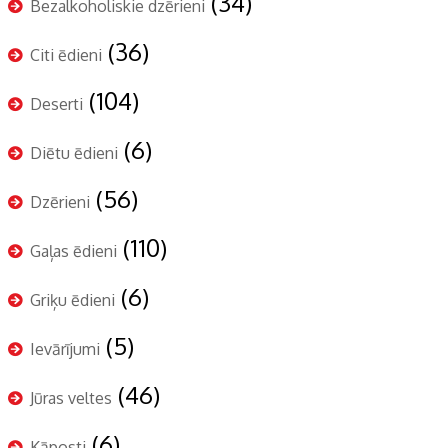
(34)
Bezalkoholiskie dzērieni
(36)
Citi ēdieni
(104)
Deserti
(6)
Diētu ēdieni
(56)
Dzērieni
(110)
Gaļas ēdieni
(6)
Griķu ēdieni
(5)
Ievārījumi
(46)
Jūras veltes
(6)
Kāposti