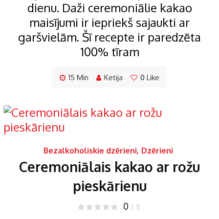
dienu. Daži ceremoniālie kakao
maisījumi ir iepriekš sajaukti ar
garšvielām. Šī recepte ir paredzēta
100% tīram
15 Min
Ketija
0
Like
Bezalkoholiskie dzērieni
,
Dzērieni
Ceremoniālais kakao ar rožu
pieskārienu
0
/ 5