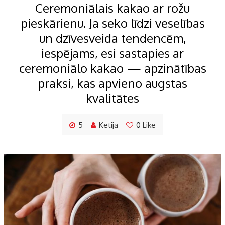
Ceremoniālais kakao ar rožu
pieskārienu. Ja seko līdzi veselības
un dzīvesveida tendencēm,
iespējams, esi sastapies ar
ceremoniālo kakao — apzinātības
praksi, kas apvieno augstas
kvalitātes
5
Ketija
0
Like