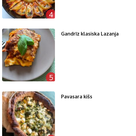
4
Gandrīz klasiska Lazanja
5
Pavasara kišs