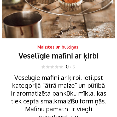
Maizītes un bulciņas
Veselīgie mafini ar ķirbi
0
/ 5
Veselīgie mafini ar ķirbi. Ietilpst
kategorijā “ātrā maize” un būtībā
ir aromatizēta pankūku mīkla, kas
tiek cepta smalkmaizīšu formiņās.
Mafinu pamatni ir viegli
pagatavot, un