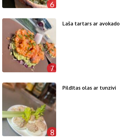
6
Laša tartars ar avokado
7
Pildītas olas ar tunzivi
8