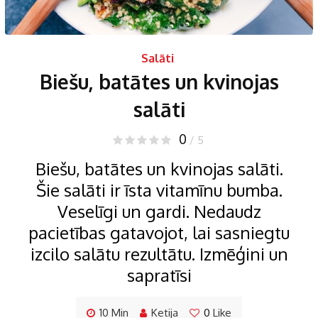
Salāti
Biešu, batātes un kvinojas
salāti
0
/ 5
Biešu, batātes un kvinojas salāti.
Šie salāti ir īsta vitamīnu bumba.
Veselīgi un gardi. Nedaudz
pacietības gatavojot, lai sasniegtu
izcilo salātu rezultātu. Izmēģini un
sapratīsi
10 Min
Ketija
0
Like