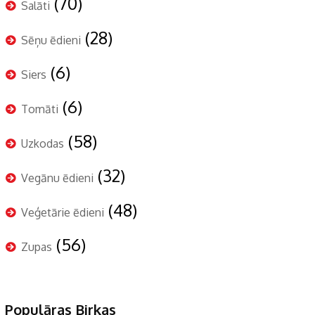
(70)
Salāti
(28)
Sēņu ēdieni
(6)
Siers
(6)
Tomāti
(58)
Uzkodas
(32)
Vegānu ēdieni
(48)
Veģetārie ēdieni
(56)
Zupas
Populāras Birkas