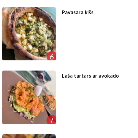
Pavasara kišs
6
Laša tartars ar avokado
7