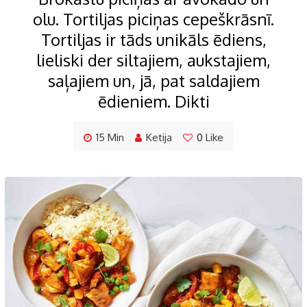
olu. Tortiljas piciņas cepeškrāsnī.
Tortiljas ir tāds unikāls ēdiens,
lieliski der siltajiem, aukstajiem,
saļajiem un, jā, pat saldajiem
ēdieniem. Dikti
15 Min
Ketija
0
Like