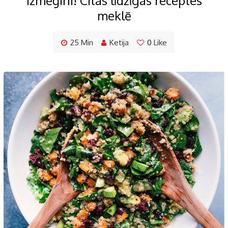
Izmēģini! Citas līdzīgas receptes
meklē
25 Min
Ketija
0
Like