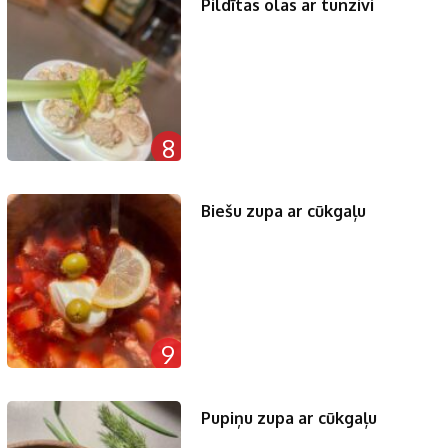
Pildītas olas ar tunzivi
8
Biešu zupa ar cūkgaļu
9
Pupiņu zupa ar cūkgaļu