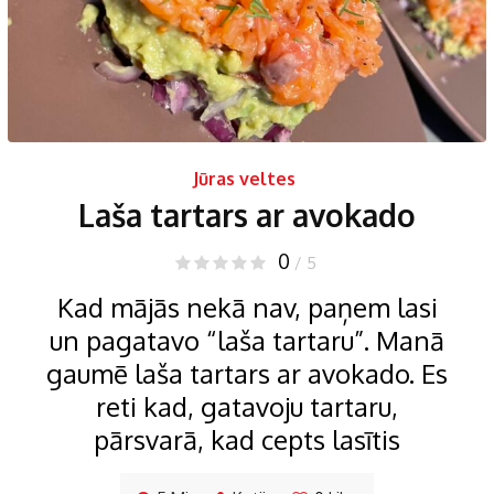
Jūras veltes
Laša tartars ar avokado
0
/ 5
Kad mājās nekā nav, paņem lasi
un pagatavo “laša tartaru”. Manā
gaumē laša tartars ar avokado. Es
reti kad, gatavoju tartaru,
pārsvarā, kad cepts lasītis