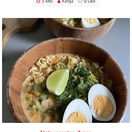
5 Min
Ketija
0
Like