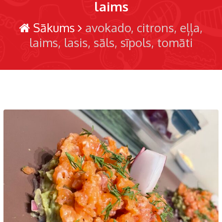
laims
Sākums
avokado
citrons
eļļa
laims
lasis
sāls
sīpols
tomāti