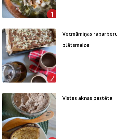
1
Vecmāmiņas rabarberu
plātsmaize
2
Vistas aknas pastēte