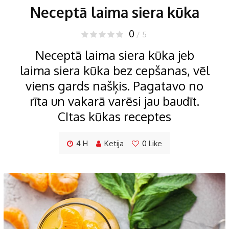
Neceptā laima siera kūka
0
/ 5
Neceptā laima siera kūka jeb
laima siera kūka bez cepšanas, vēl
viens gards našķis. Pagatavo no
rīta un vakarā varēsi jau baudīt.
CItas kūkas receptes
4 H
Ketija
0
Like