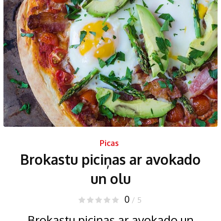
Picas
Brokastu piciņas ar avokado
un olu
0
/ 5
Brokastu piciņas ar avokado un