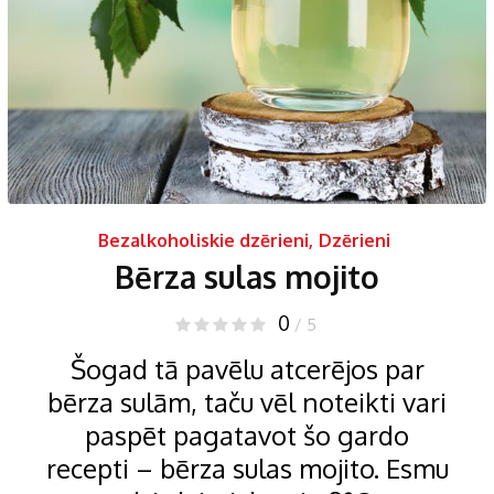
Bezalkoholiskie dzērieni
,
Dzērieni
Bērza sulas mojito
0
/ 5
Šogad tā pavēlu atcerējos par
bērza sulām, taču vēl noteikti vari
paspēt pagatavot šo gardo
recepti – bērza sulas mojito. Esmu