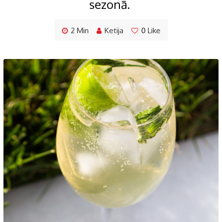
sezonā.
2 Min
Ketija
0
Like