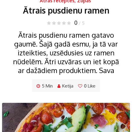
Ātrās receptes
,
Zupas
Ātrais pusdienu ramen
0
/ 5
Ātrais pusdienu ramen gatavo
gaumē. Šajā gadā esmu, ja tā var
izteikties, uzsēdusies uz ramen
nūdelēm. Ātri uzvāras un iet kopā
ar dažādiem produktiem. Sava
5 Min
Ketija
0
Like