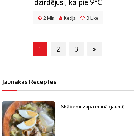
dzirdējusi, ka pie 9°C
2 Min
Ketija
0
Like
1
2
3
Jaunākās Receptes
Skābeņu zupa manā gaumē