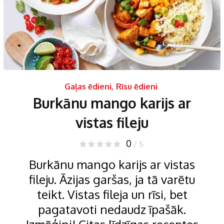
Gaļas ēdieni
,
Rīsu ēdieni
Burkānu mango karijs ar
vistas fileju
0
/ 5
Burkānu mango karijs ar vistas
fileju. Āzijas garšas, ja tā varētu
teikt. Vistas fileja un rīsi, bet
pagatavoti nedaudz īpašāk.