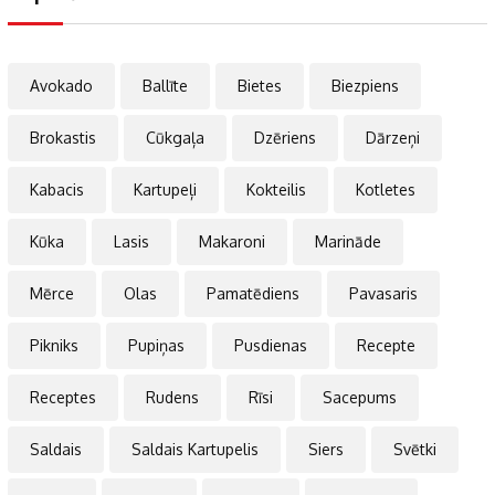
Avokado
Ballīte
Bietes
Biezpiens
Brokastis
Cūkgaļa
Dzēriens
Dārzeņi
Kabacis
Kartupeļi
Kokteilis
Kotletes
Kūka
Lasis
Makaroni
Marināde
Mērce
Olas
Pamatēdiens
Pavasaris
Pikniks
Pupiņas
Pusdienas
Recepte
Receptes
Rudens
Rīsi
Sacepums
Saldais
Saldais Kartupelis
Siers
Svētki