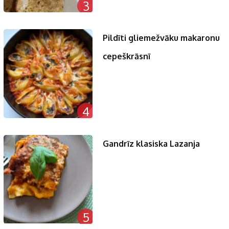
3
Pildīti gliemežvāku makaronu
cepeškrāsnī
4
Gandrīz klasiska Lazanja
5