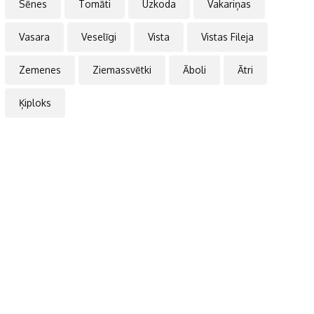
Sēnes
Tomāti
Uzkoda
Vakariņas
Vasara
Veselīgi
Vista
Vistas Fileja
Zemenes
Ziemassvētki
Āboli
Ātri
Ķiploks