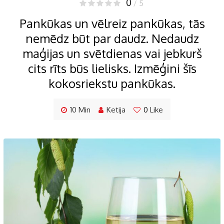
0
/ 5
Pankūkas un vēlreiz pankūkas, tās
nemēdz būt par daudz. Nedaudz
maģijas un svētdienas vai jebkurš
cits rīts būs lielisks. Izmēģini šīs
kokosriekstu pankūkas.
10 Min
Ketija
0
Like