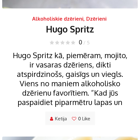
Alkoholiskie dzērieni
,
Dzērieni
Hugo Spritz
0
/ 5
Hugo Spritz kā, piemēram, mojito,
ir vasaras dzēriens, dikti
atspirdzinošs, gaisīgs un viegls.
Viens no maniem alkoholisko
dzērienu favorītiem. “Kad jūs
paspaidiet piparmētru lapas un
Ketija
0
Like