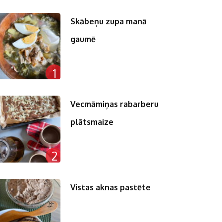
Skābeņu zupa manā
gaumē
1
Vecmāmiņas rabarberu
plātsmaize
2
Vistas aknas pastēte