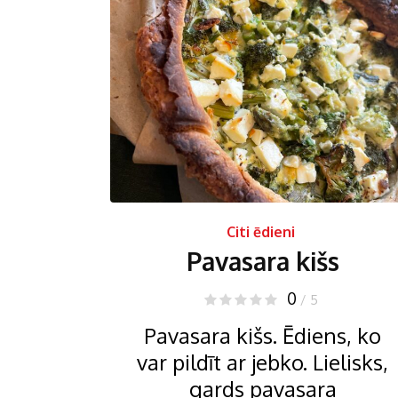
Citi ēdieni
Pavasara kišs
0
/ 5
Pavasara kišs. Ēdiens, ko
var pildīt ar jebko. Lielisks,
gards pavasara