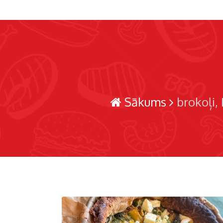
Sākums
brokoļi