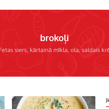
brokoļi
Fetas siers
kārtainā mīkla
ola
saldais kr
J