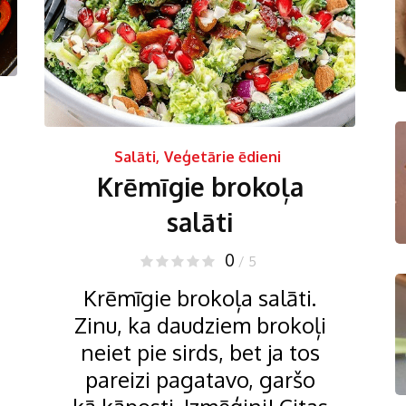
Salāti
,
Veģetārie ēdieni
Krēmīgie brokoļa
salāti
0
/ 5
Krēmīgie brokoļa salāti.
Zinu, ka daudziem brokoļi
neiet pie sirds, bet ja tos
pareizi pagatavo, garšo