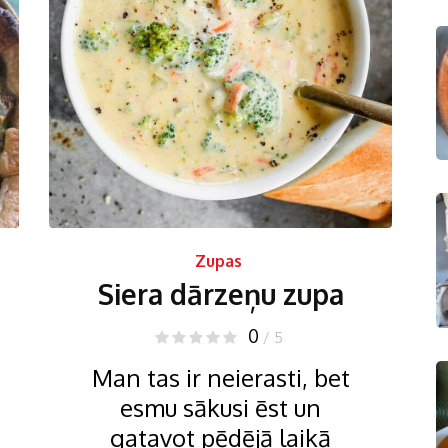
Zupas
Siera dārzeņu zupa
0
/ 5
Man tas ir neierasti, bet
esmu sākusi ēst un
gatavot pēdējā laikā