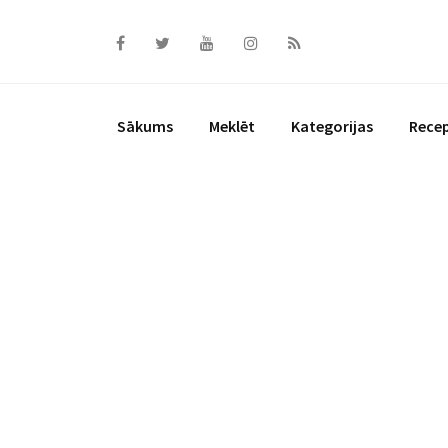
Skip
to
content
Sākums
Meklēt
Kategorijas
Rece