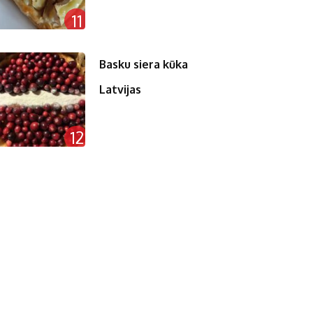
11
Basku siera kūka
Latvijas
12