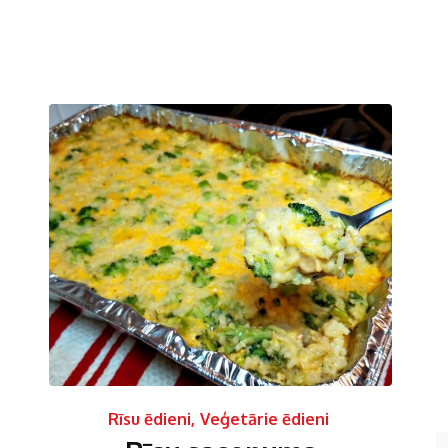
Rīsu ēdieni
,
Veģetārie ēdieni