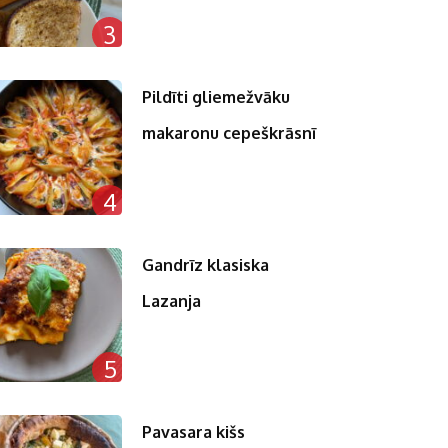
3
Pildīti gliemežvāku
makaronu cepeškrāsnī
4
Gandrīz klasiska
Lazanja
5
Pavasara kišs