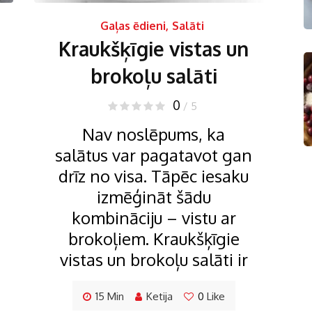
Gaļas ēdieni
,
Salāti
Kraukšķīgie vistas un
brokoļu salāti
0
/ 5
Nav noslēpums, ka
salātus var pagatavot gan
drīz no visa. Tāpēc iesaku
izmēģināt šādu
kombināciju – vistu ar
brokoļiem. Kraukšķīgie
vistas un brokoļu salāti ir
15 Min
Ketija
0
Like