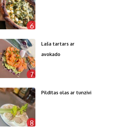
6
Laša tartars ar
avokado
7
Pildītas olas ar tunzivi
8