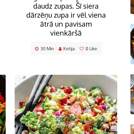
daudz zupas. Šī siera
dārzēņu zupa ir vēl viena
ātrā un pavisam
vienkāršā
30 Min
Ketija
0
Like