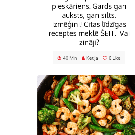
pieskāriens. Gards gan
auksts, gan silts.
Izmēģini! Citas līdzīgas
receptes meklē ŠEIT. Vai
zināji?
40 Min
Ketija
0
Like