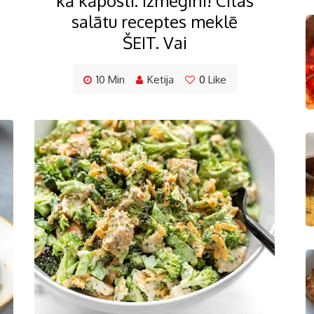
kā kāposti. Izmēģini! Citas
salātu receptes meklē
ŠEIT. Vai
10 Min
Ketija
0
Like