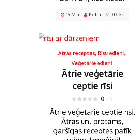
15 Min
Ketija
0
Like
Ātrās receptes
,
Rīsu ēdieni
,
Veģetārie ēdieni
Ātrie veģetārie
ceptie rīsi
0
/ 5
Ātrie veģetārie ceptie rīsi.
Ātras un, protams,
garšīgas receptes patīk
visiem. Izmēģini!