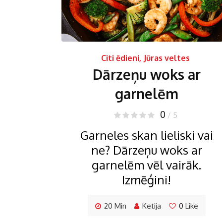
Citi ēdieni
,
Jūras veltes
Dārzeņu woks ar
garnelēm
0
/ 5
Garneles skan lieliski vai
ne? Dārzeņu woks ar
garnelēm vēl vairāk.
Izmēģini!
20 Min
Ketija
0
Like