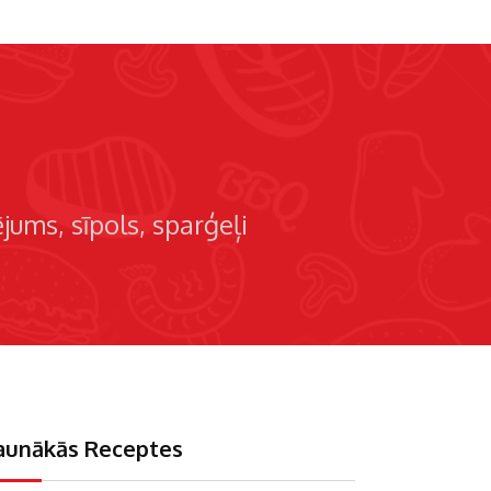
ējums
sīpols
sparģeļi
aunākās Receptes