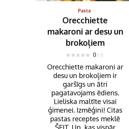
Pasta
Orecchiette
makaroni ar desu un
brokoļiem
0
/ 5
Orecchiette makaroni ar
desu un brokoļiem ir
garšīgs un ātri
pagatavojams ēdiens.
Lieliska maltīte visai
ģimenei. Izmēģini! Citas
pastas receptes meklē
ŠEIT. Un, kas vispār