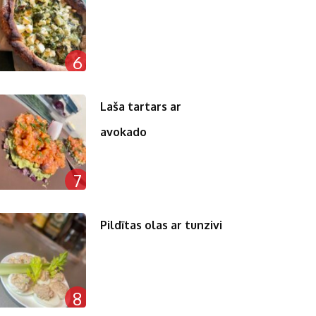
6
Laša tartars ar
avokado
7
Pildītas olas ar tunzivi
8