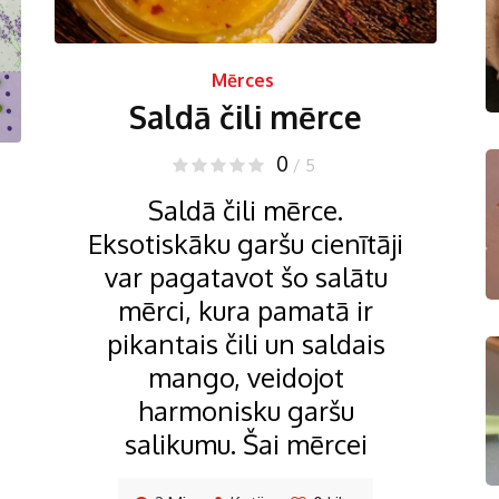
Mērces
Saldā čili mērce
0
/ 5
Saldā čili mērce.
Eksotiskāku garšu cienītāji
var pagatavot šo salātu
mērci, kura pamatā ir
pikantais čili un saldais
mango, veidojot
harmonisku garšu
salikumu. Šai mērcei