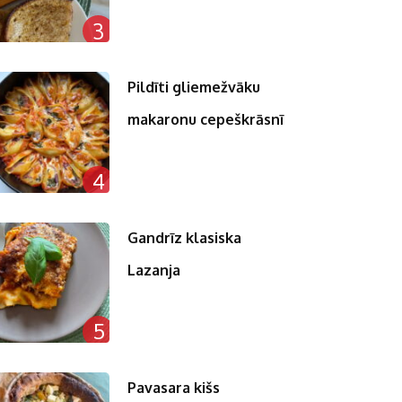
3
Pildīti gliemežvāku
makaronu cepeškrāsnī
4
Gandrīz klasiska
Lazanja
5
Pavasara kišs