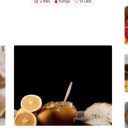
2 Min
Ketija
0
Like