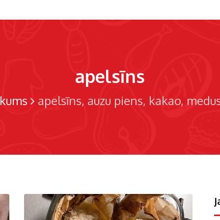
apelsīns
kums
apelsīns
auzu piens
kakao
medu
J