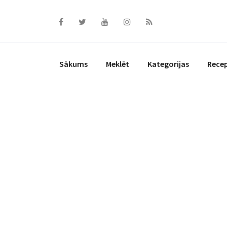
Skip
to
content
Sākums
Meklēt
Kategorijas
Rece