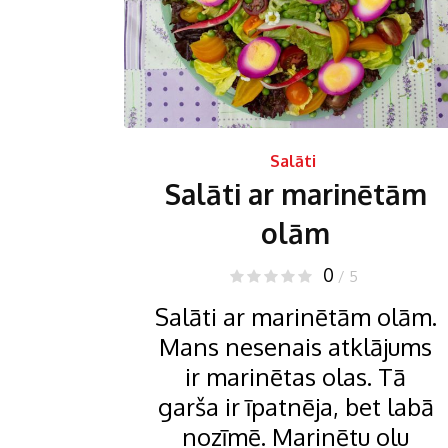
Salāti
Salāti ar marinētām
olām
0
/ 5
Salāti ar marinētām olām.
Mans nesenais atklājums
ir marinētas olas. Tā
garša ir īpatnēja, bet labā
nozīmē. Marinētu olu