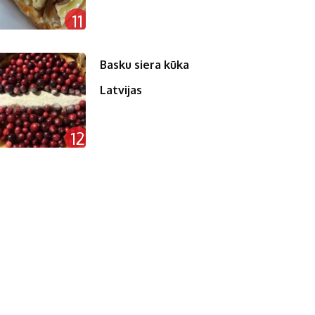
11
Basku siera kūka
Latvijas
12