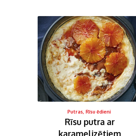
Putras
,
Rīsu ēdieni
Rīsu putra ar
karamelizētiem