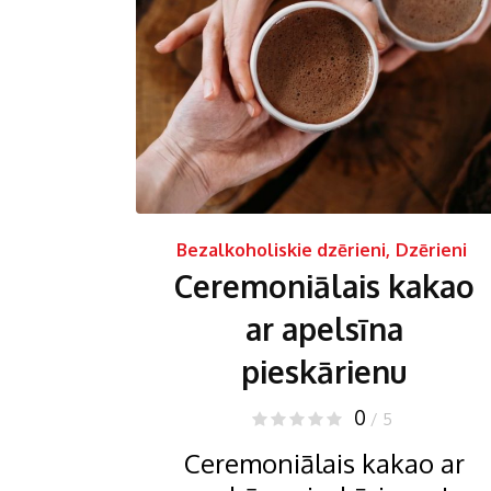
Bezalkoholiskie dzērieni
,
Dzērieni
Ceremoniālais kakao
ar apelsīna
pieskārienu
0
/ 5
Ceremoniālais kakao ar