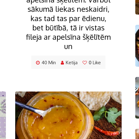
sākumā liekas neskaidri,
kas tad tas par ēdienu,
bet būtībā, tā ir vistas
fileja ar apelsīna šķēlītēm
un
40 Min
Ketija
0
Like