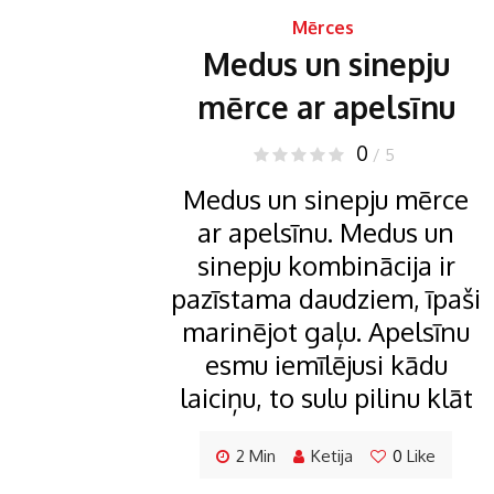
Mērces
Medus un sinepju
mērce ar apelsīnu
0
/ 5
Medus un sinepju mērce
ar apelsīnu. Medus un
sinepju kombinācija ir
pazīstama daudziem, īpaši
marinējot gaļu. Apelsīnu
esmu iemīlējusi kādu
laiciņu, to sulu pilinu klāt
2 Min
Ketija
0
Like