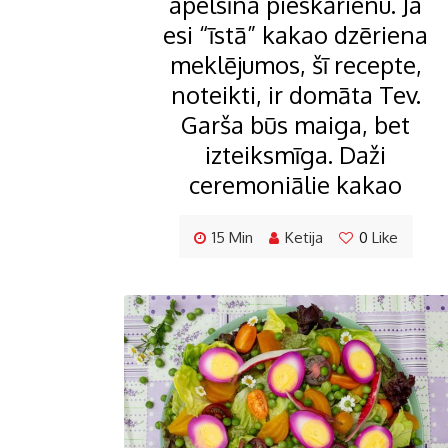
apelsīna pieskārienu. Ja
esi “īstā” kakao dzēriena
meklējumos, šī recepte,
noteikti, ir domāta Tev.
Garša būs maiga, bet
izteiksmīga. Daži
ceremoniālie kakao
15 Min
Ketija
0
Like