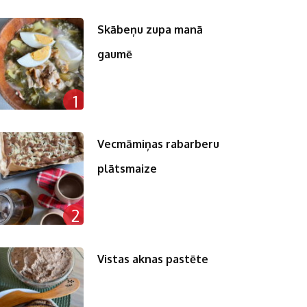
Skābeņu zupa manā
gaumē
1
Vecmāmiņas rabarberu
plātsmaize
2
Vistas aknas pastēte