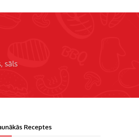
s
sāls
aunākās Receptes