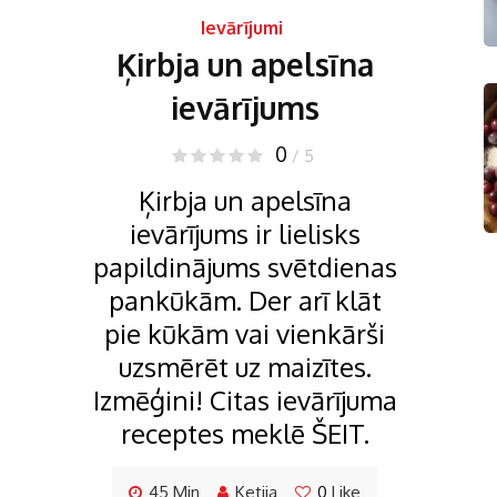
Ievārījumi
Ķirbja un apelsīna
ievārījums
0
/ 5
Ķirbja un apelsīna
ievārījums ir lielisks
papildinājums svētdienas
pankūkām. Der arī klāt
pie kūkām vai vienkārši
uzsmērēt uz maizītes.
Izmēģini! Citas ievārījuma
receptes meklē ŠEIT.
45 Min
Ketija
0
Like