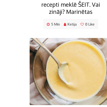
recepti meklē ŠEIT. Vai
zināji? Marinētas
5 Min
Ketija
0
Like