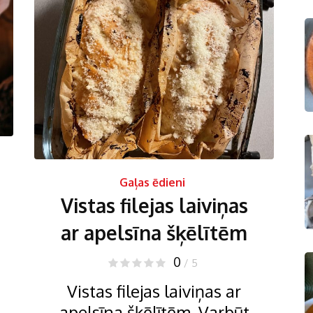
Gaļas ēdieni
Vistas filejas laiviņas
ar apelsīna šķēlītēm
0
/ 5
Vistas filejas laiviņas ar
apelsīna šķēlītēm. Varbūt