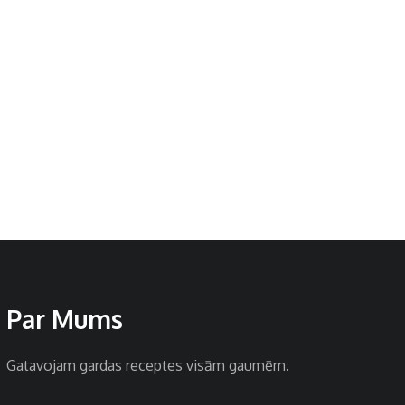
Par Mums
Gatavojam gardas receptes visām gaumēm.