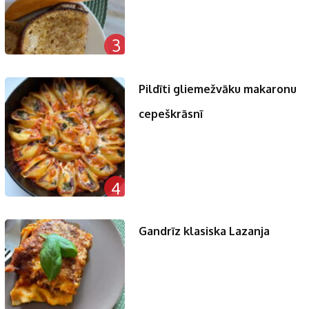
3
Pildīti gliemežvāku makaronu
cepeškrāsnī
4
Gandrīz klasiska Lazanja