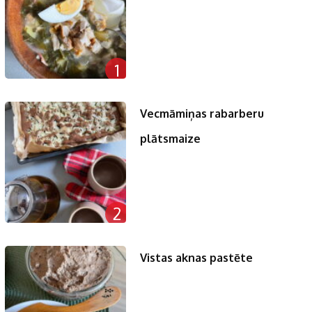
1
Vecmāmiņas rabarberu
plātsmaize
2
Vistas aknas pastēte