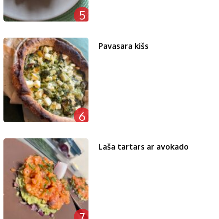
5
Pavasara kišs
6
Laša tartars ar avokado
7