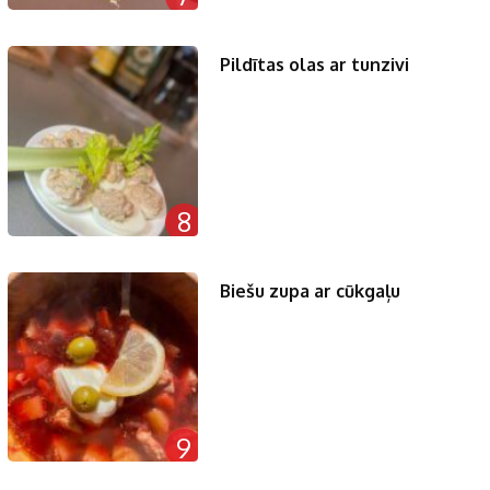
Pildītas olas ar tunzivi
8
Biešu zupa ar cūkgaļu
9