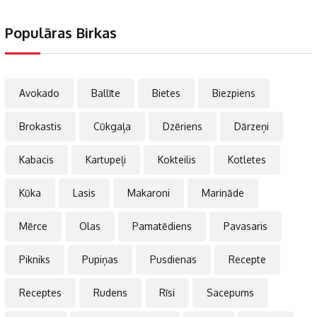
Populāras Birkas
Avokado
Ballīte
Bietes
Biezpiens
Brokastis
Cūkgaļa
Dzēriens
Dārzeņi
Kabacis
Kartupeļi
Kokteilis
Kotletes
Kūka
Lasis
Makaroni
Marināde
Mērce
Olas
Pamatēdiens
Pavasaris
Pikniks
Pupiņas
Pusdienas
Recepte
Receptes
Rudens
Rīsi
Sacepums