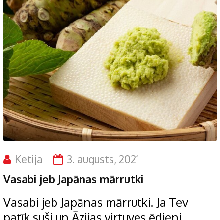
Ketija
3. augusts, 2021
Vasabi jeb Japānas mārrutki
Vasabi jeb Japānas mārrutki. Ja Tev
patīk suši un Āzijas virtuves ēdieni,