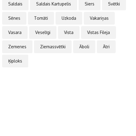
Saldais
Saldais Kartupelis
Siers
Svētki
Sēnes
Tomāti
Uzkoda
Vakariņas
Vasara
Veselīgi
Vista
Vistas Fileja
Zemenes
Ziemassvētki
Āboli
Ātri
Ķiploks