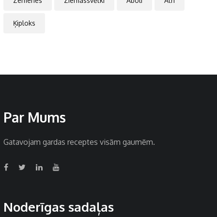
Zemenes
Ziemassvētki
Āboli
Ātri
Ķiploks
Par Mums
Gatavojam gardas receptes visām gaumēm.
Noderīgas sadaļas