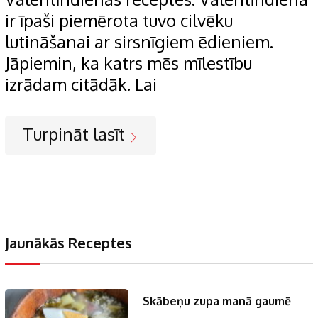
ir īpaši piemērota tuvo cilvēku
lutināšanai ar sirsnīgiem ēdieniem.
Jāpiemin, ka katrs mēs mīlestību
izrādam citādāk. Lai
Turpināt lasīt
Jaunākās Receptes
Skābeņu zupa manā gaumē