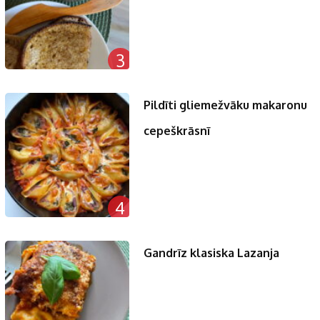
3
Pildīti gliemežvāku makaronu
cepeškrāsnī
4
Gandrīz klasiska Lazanja