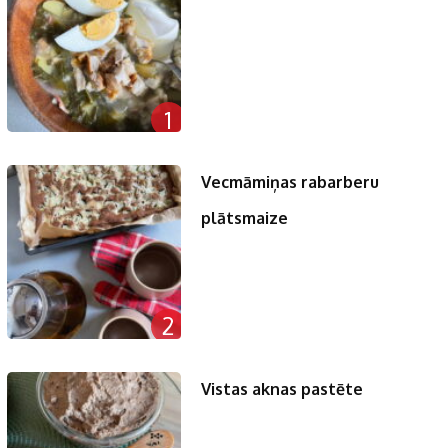
1
Vecmāmiņas rabarberu
plātsmaize
2
Vistas aknas pastēte