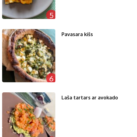
5
Pavasara kišs
6
Laša tartars ar avokado