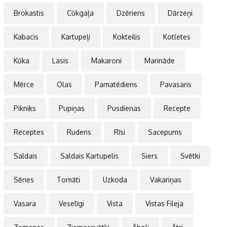
Brokastis
Cūkgaļa
Dzēriens
Dārzeņi
Kabacis
Kartupeļi
Kokteilis
Kotletes
Kūka
Lasis
Makaroni
Marināde
Mērce
Olas
Pamatēdiens
Pavasaris
Pikniks
Pupiņas
Pusdienas
Recepte
Receptes
Rudens
Rīsi
Sacepums
Saldais
Saldais Kartupelis
Siers
Svētki
Sēnes
Tomāti
Uzkoda
Vakariņas
Vasara
Veselīgi
Vista
Vistas Fileja