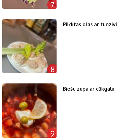
7
Pildītas olas ar tunzivi
8
Biešu zupa ar cūkgaļu
9