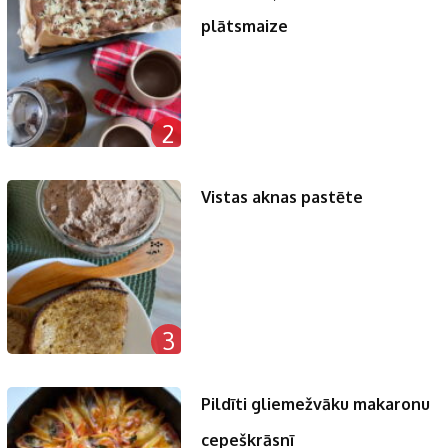
plātsmaize
2
Vistas aknas pastēte
3
Pildīti gliemežvāku makaronu
cepeškrāsnī