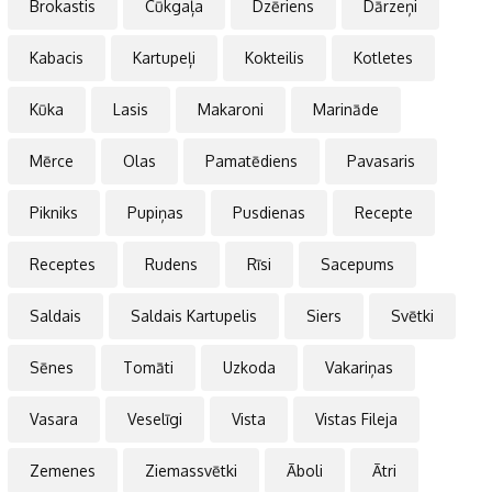
Brokastis
Cūkgaļa
Dzēriens
Dārzeņi
Kabacis
Kartupeļi
Kokteilis
Kotletes
Kūka
Lasis
Makaroni
Marināde
Mērce
Olas
Pamatēdiens
Pavasaris
Pikniks
Pupiņas
Pusdienas
Recepte
Receptes
Rudens
Rīsi
Sacepums
Saldais
Saldais Kartupelis
Siers
Svētki
Sēnes
Tomāti
Uzkoda
Vakariņas
Vasara
Veselīgi
Vista
Vistas Fileja
Zemenes
Ziemassvētki
Āboli
Ātri