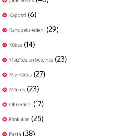
Jūras veltes
(6)
Kāposti
(29)
Kartupeļu ēdieni
(14)
Kūkas
(23)
Maizītes un bulciņas
(27)
Marinādes
(23)
Mērces
(17)
Olu ēdieni
(25)
Pankūkas
(38)
Pasta