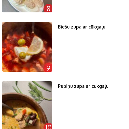
8
Biešu zupa ar cūkgaļu
9
Pupiņu zupa ar cūkgaļu
10