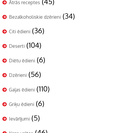
(45)
Ātrās receptes
(34)
Bezalkoholiskie dzērieni
(36)
Citi ēdieni
(104)
Deserti
(6)
Diētu ēdieni
(56)
Dzērieni
(110)
Gaļas ēdieni
(6)
Griķu ēdieni
(5)
Ievārījumi
(46)