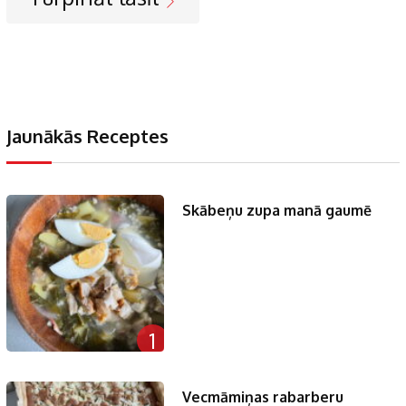
Jaunākās Receptes
Skābeņu zupa manā gaumē
1
Vecmāmiņas rabarberu