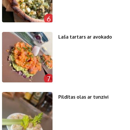
6
Laša tartars ar avokado
7
Pildītas olas ar tunzivi