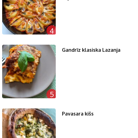
4
Gandrīz klasiska Lazanja
5
Pavasara kišs