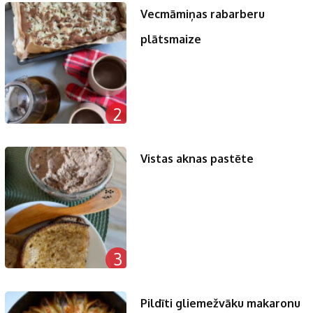
Vecmāmiņas rabarberu
plātsmaize
2
Vistas aknas pastēte
3
Pildīti gliemežvāku makaronu