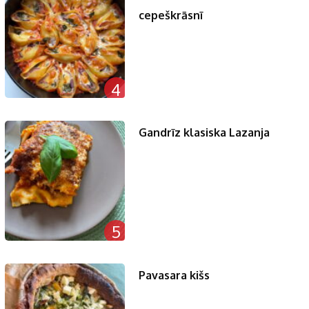
cepeškrāsnī
4
Gandrīz klasiska Lazanja
5
Pavasara kišs