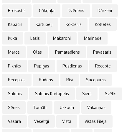
Brokastis
Cūkgaļa
Dzēriens
Dārzeņi
Kabacis
Kartupeļi
Kokteilis
Kotletes
Kūka
Lasis
Makaroni
Marināde
Mērce
Olas
Pamatēdiens
Pavasaris
Pikniks
Pupiņas
Pusdienas
Recepte
Receptes
Rudens
Rīsi
Sacepums
Saldais
Saldais Kartupelis
Siers
Svētki
Sēnes
Tomāti
Uzkoda
Vakariņas
Vasara
Veselīgi
Vista
Vistas Fileja