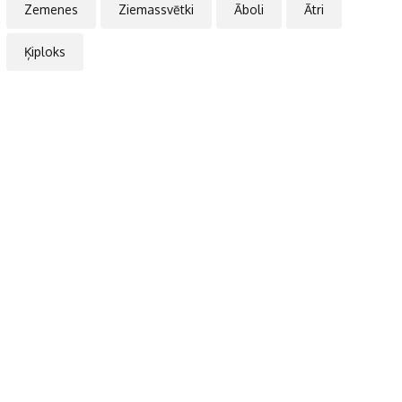
Zemenes
Ziemassvētki
Āboli
Ātri
Ķiploks