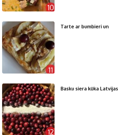
10
Tarte ar bumbieri un
11
Basku siera kūka Latvijas
12