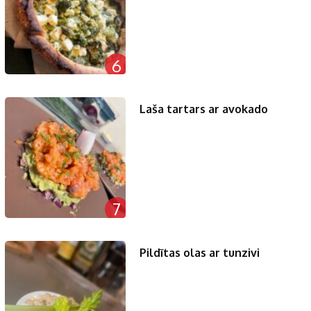
6
Laša tartars ar avokado
7
Pildītas olas ar tunzivi