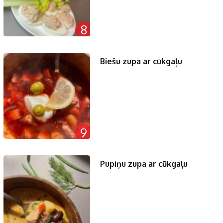
8
Biešu zupa ar cūkgaļu
9
Pupiņu zupa ar cūkgaļu