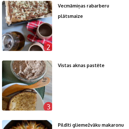
Vecmāmiņas rabarberu
plātsmaize
2
Vistas aknas pastēte
3
Pildīti gliemežvāku makaronu