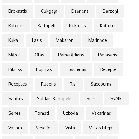
Brokastis
Cūkgaļa
Dzēriens
Dārzeņi
Kabacis
Kartupeļi
Kokteilis
Kotletes
Kūka
Lasis
Makaroni
Marināde
Mērce
Olas
Pamatēdiens
Pavasaris
Pikniks
Pupiņas
Pusdienas
Recepte
Receptes
Rudens
Rīsi
Sacepums
Saldais
Saldais Kartupelis
Siers
Svētki
Sēnes
Tomāti
Uzkoda
Vakariņas
Vasara
Veselīgi
Vista
Vistas Fileja