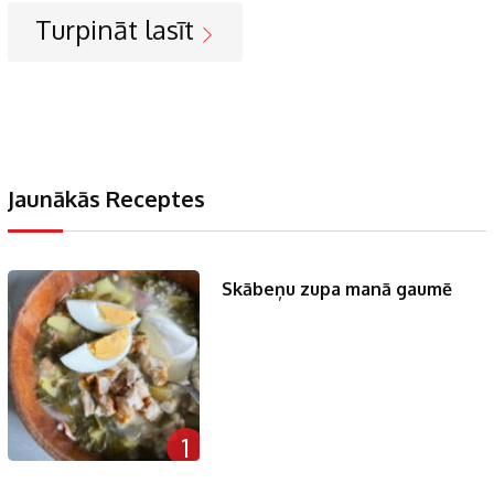
Turpināt lasīt
Jaunākās Receptes
Skābeņu zupa manā gaumē
1