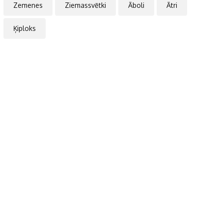
Zemenes
Ziemassvētki
Āboli
Ātri
Ķiploks