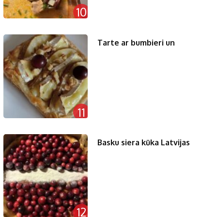
10
Tarte ar bumbieri un
11
Basku siera kūka Latvijas
12