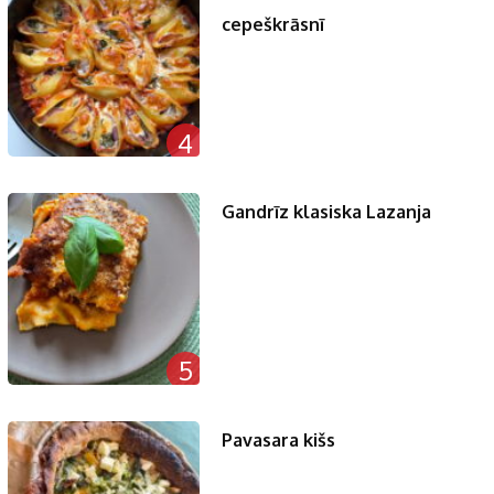
cepeškrāsnī
4
Gandrīz klasiska Lazanja
5
Pavasara kišs