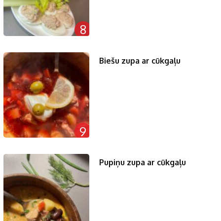
8
Biešu zupa ar cūkgaļu
9
Pupiņu zupa ar cūkgaļu