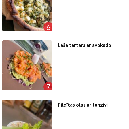
6
Laša tartars ar avokado
7
Pildītas olas ar tunzivi