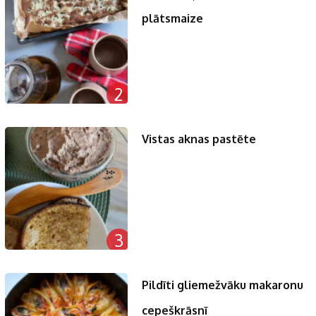
plātsmaize
2
Vistas aknas pastēte
3
Pildīti gliemežvāku makaronu
cepeškrāsnī