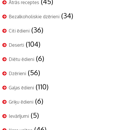
(45)
Ātrās receptes
(34)
Bezalkoholiskie dzērieni
(36)
Citi ēdieni
(104)
Deserti
(6)
Diētu ēdieni
(56)
Dzērieni
(110)
Gaļas ēdieni
(6)
Griķu ēdieni
(5)
Ievārījumi
(46)