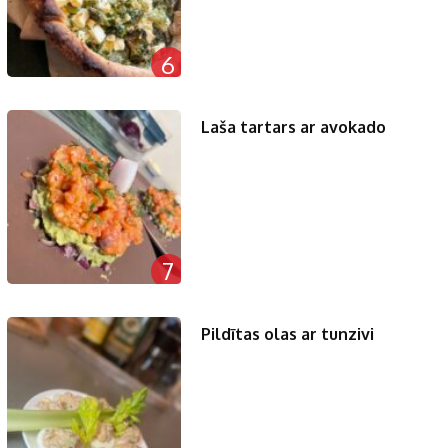
6
Laša tartars ar avokado
7
Pildītas olas ar tunzivi