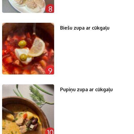
8
Biešu zupa ar cūkgaļu
9
Pupiņu zupa ar cūkgaļu
10