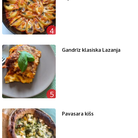
4
Gandrīz klasiska Lazanja
5
Pavasara kišs