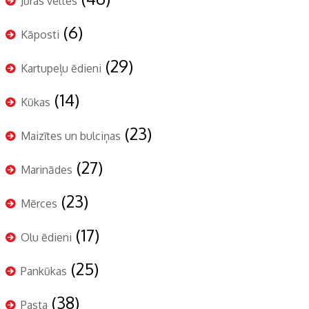
Jūras veltes
(6)
Kāposti
(29)
Kartupeļu ēdieni
(14)
Kūkas
(23)
Maizītes un bulciņas
(27)
Marinādes
(23)
Mērces
(17)
Olu ēdieni
(25)
Pankūkas
(38)
Pasta