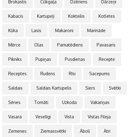
Brokastis
Cūkgaļa
Dzēriens
Dārzeņi
Kabacis
Kartupeļi
Kokteilis
Kotletes
Kūka
Lasis
Makaroni
Marināde
Mērce
Olas
Pamatēdiens
Pavasaris
Pikniks
Pupiņas
Pusdienas
Recepte
Receptes
Rudens
Rīsi
Sacepums
Saldais
Saldais Kartupelis
Siers
Svētki
Sēnes
Tomāti
Uzkoda
Vakariņas
Vasara
Veselīgi
Vista
Vistas Fileja
Zemenes
Ziemassvētki
Āboli
Ātri