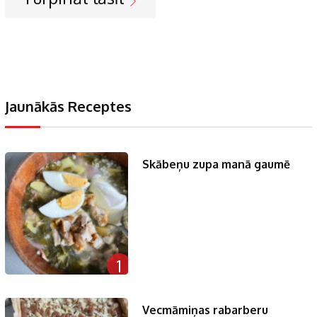
Jaunākās Receptes
Skābeņu zupa manā gaumē
1
Vecmāmiņas rabarberu