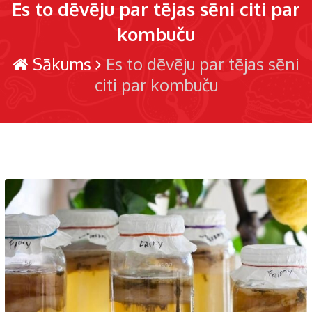
Es to dēvēju par tējas sēni citi par
kombuču
Sākums
Es to dēvēju par tējas sēni
citi par kombuču