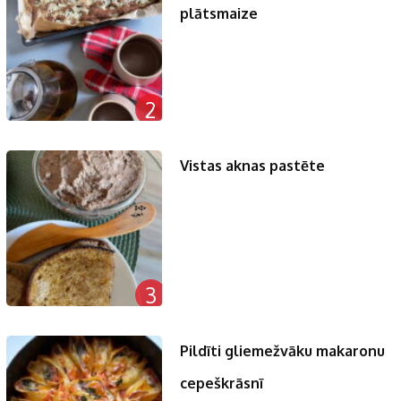
plātsmaize
2
Vistas aknas pastēte
3
Pildīti gliemežvāku makaronu
cepeškrāsnī