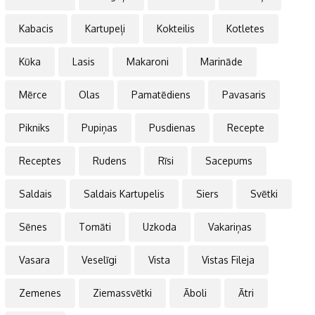
Kabacis
Kartupeļi
Kokteilis
Kotletes
Kūka
Lasis
Makaroni
Marināde
Mērce
Olas
Pamatēdiens
Pavasaris
Pikniks
Pupiņas
Pusdienas
Recepte
Receptes
Rudens
Rīsi
Sacepums
Saldais
Saldais Kartupelis
Siers
Svētki
Sēnes
Tomāti
Uzkoda
Vakariņas
Vasara
Veselīgi
Vista
Vistas Fileja
Zemenes
Ziemassvētki
Āboli
Ātri