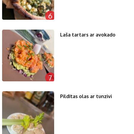
6
Laša tartars ar avokado
7
Pildītas olas ar tunzivi