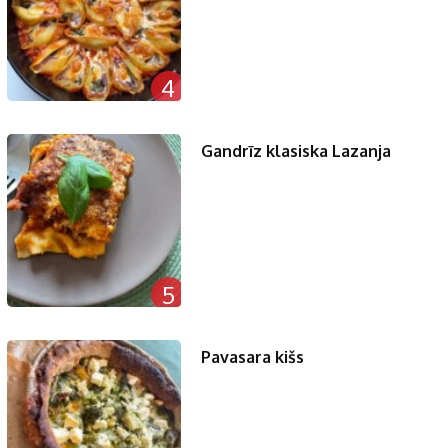
4
Gandrīz klasiska Lazanja
5
Pavasara kišs