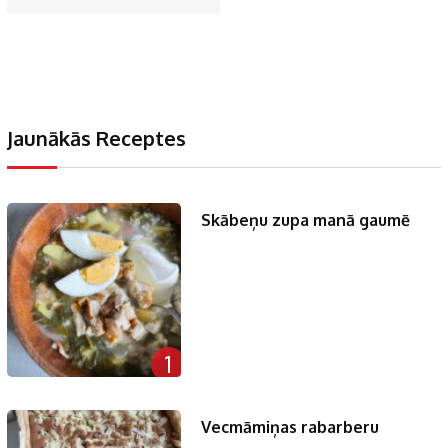
Jaunākās Receptes
Skābeņu zupa manā gaumē
1
Vecmāmiņas rabarberu