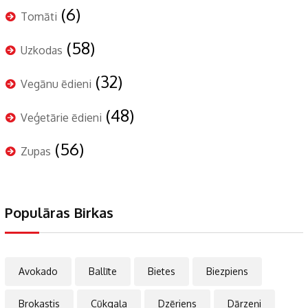
(6)
Tomāti
(58)
Uzkodas
(32)
Vegānu ēdieni
(48)
Veģetārie ēdieni
(56)
Zupas
Populāras Birkas
Avokado
Ballīte
Bietes
Biezpiens
Brokastis
Cūkgaļa
Dzēriens
Dārzeņi