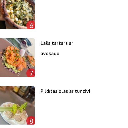
6
Laša tartars ar
avokado
7
Pildītas olas ar tunzivi
8