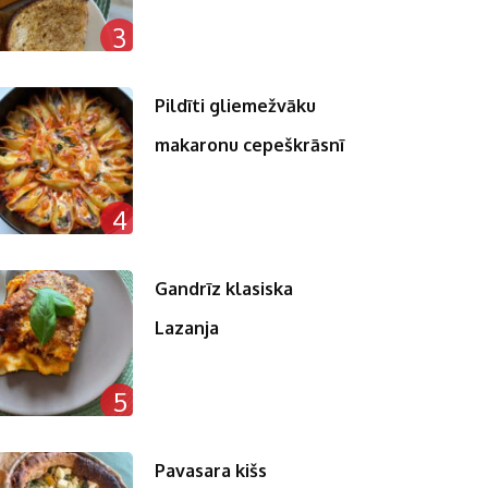
3
Pildīti gliemežvāku
makaronu cepeškrāsnī
4
Gandrīz klasiska
Lazanja
5
Pavasara kišs