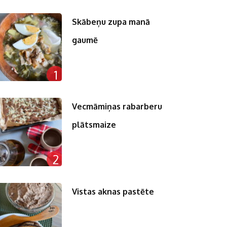
Skābeņu zupa manā
gaumē
1
Vecmāmiņas rabarberu
plātsmaize
2
Vistas aknas pastēte