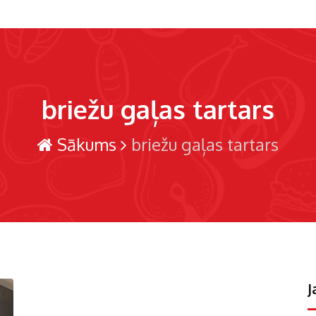
briežu gaļas tartars
Sākums
briežu gaļas tartars
J