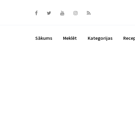
Skip
to
content
Sākums
Meklēt
Kategorijas
Rece