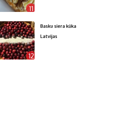
11
Basku siera kūka
Latvijas
12