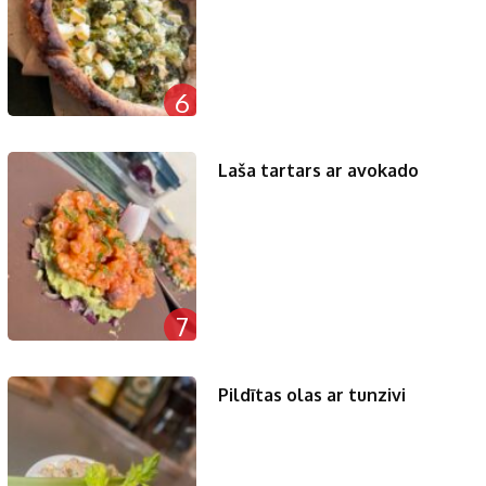
6
Laša tartars ar avokado
7
Pildītas olas ar tunzivi