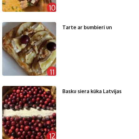
10
Tarte ar bumbieri un
11
Basku siera kūka Latvijas
12