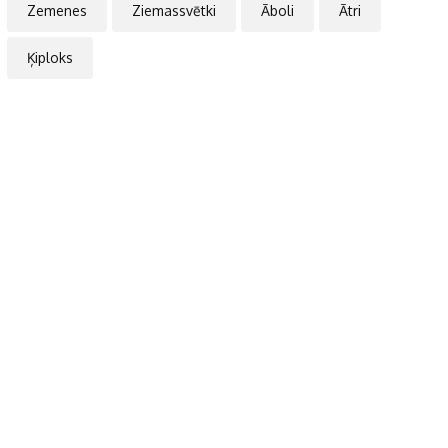
Zemenes
Ziemassvētki
Āboli
Ātri
Ķiploks