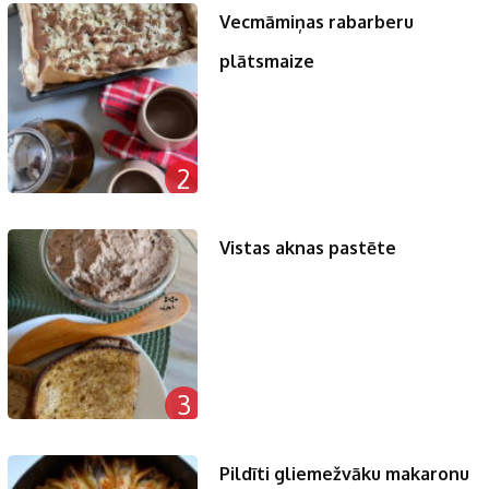
Vecmāmiņas rabarberu
plātsmaize
2
Vistas aknas pastēte
3
Pildīti gliemežvāku makaronu