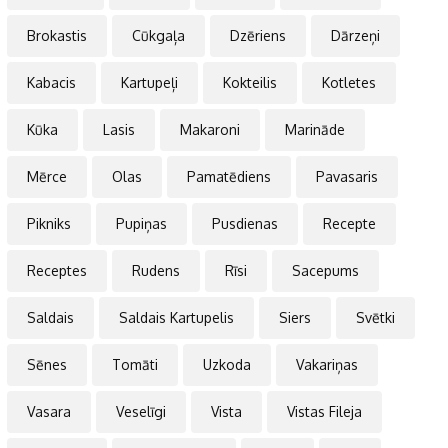
Brokastis
Cūkgaļa
Dzēriens
Dārzeņi
Kabacis
Kartupeļi
Kokteilis
Kotletes
Kūka
Lasis
Makaroni
Marināde
Mērce
Olas
Pamatēdiens
Pavasaris
Pikniks
Pupiņas
Pusdienas
Recepte
Receptes
Rudens
Rīsi
Sacepums
Saldais
Saldais Kartupelis
Siers
Svētki
Sēnes
Tomāti
Uzkoda
Vakariņas
Vasara
Veselīgi
Vista
Vistas Fileja