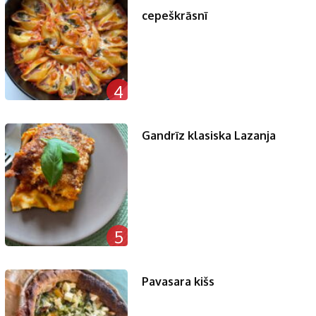
cepeškrāsnī
4
Gandrīz klasiska Lazanja
5
Pavasara kišs