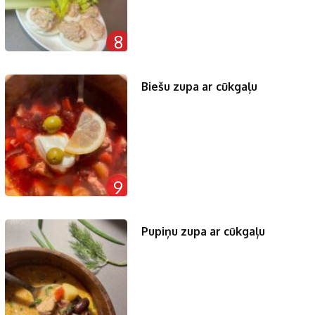
8
Biešu zupa ar cūkgaļu
9
Pupiņu zupa ar cūkgaļu