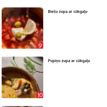
Biešu zupa ar cūkgaļu
9
Pupiņu zupa ar cūkgaļu
10