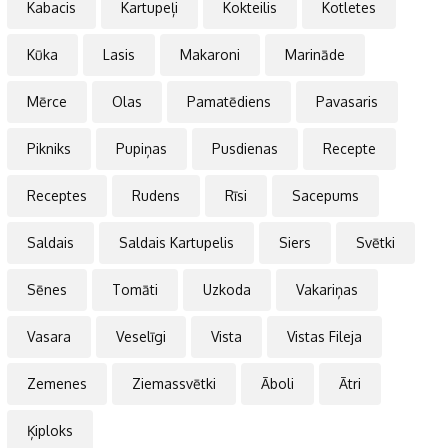
Kabacis
Kartupeļi
Kokteilis
Kotletes
Kūka
Lasis
Makaroni
Marināde
Mērce
Olas
Pamatēdiens
Pavasaris
Pikniks
Pupiņas
Pusdienas
Recepte
Receptes
Rudens
Rīsi
Sacepums
Saldais
Saldais Kartupelis
Siers
Svētki
Sēnes
Tomāti
Uzkoda
Vakariņas
Vasara
Veselīgi
Vista
Vistas Fileja
Zemenes
Ziemassvētki
Āboli
Ātri
Ķiploks