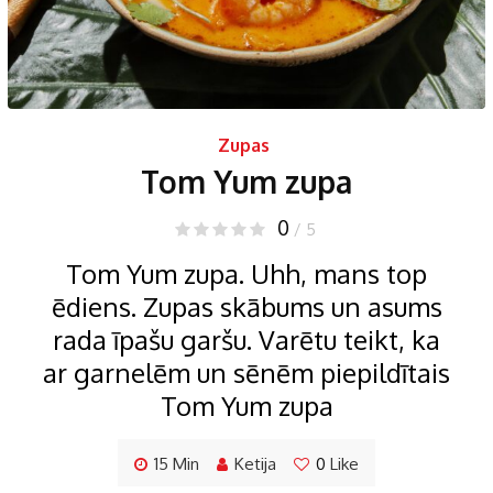
Zupas
Tom Yum zupa
0
/ 5
Tom Yum zupa. Uhh, mans top
ēdiens. Zupas skābums un asums
rada īpašu garšu. Varētu teikt, ka
ar garnelēm un sēnēm piepildītais
Tom Yum zupa
15 Min
Ketija
0
Like