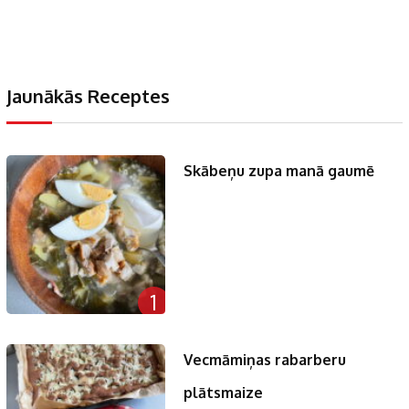
Jaunākās Receptes
Skābeņu zupa manā gaumē
1
Vecmāmiņas rabarberu
plātsmaize