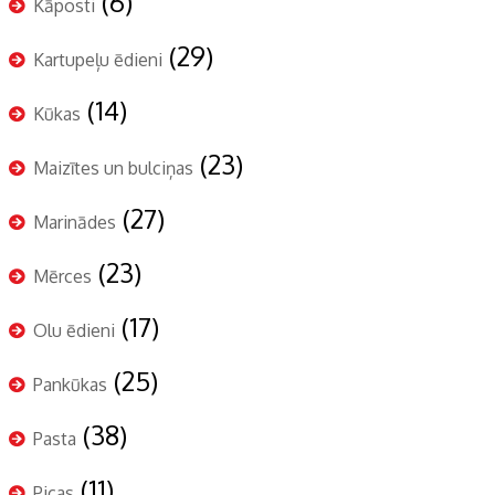
(6)
Kāposti
(29)
Kartupeļu ēdieni
(14)
Kūkas
(23)
Maizītes un bulciņas
(27)
Marinādes
(23)
Mērces
(17)
Olu ēdieni
(25)
Pankūkas
(38)
Pasta
(11)
Picas