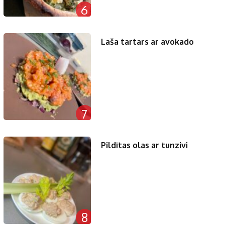
6
Laša tartars ar avokado
7
Pildītas olas ar tunzivi
8