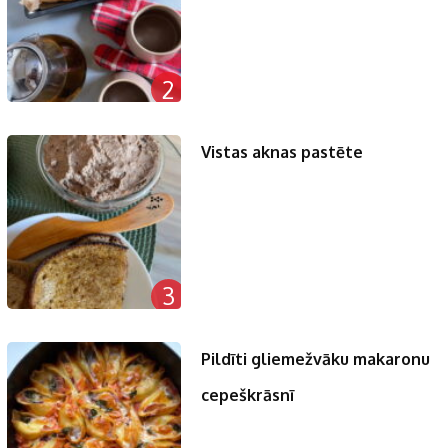
2
Vistas aknas pastēte
3
Pildīti gliemežvāku makaronu
cepeškrāsnī