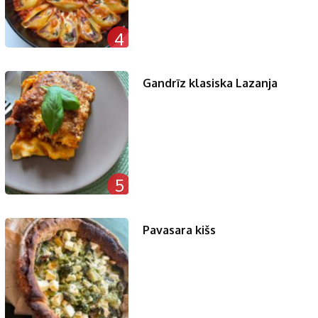
4
Gandrīz klasiska Lazanja
5
Pavasara kišs