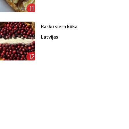
11
Basku siera kūka
Latvijas
12