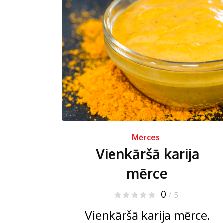
Mērces
Vienkāršā karija
mērce
0
/ 5
Vienkāršā karija mērce.