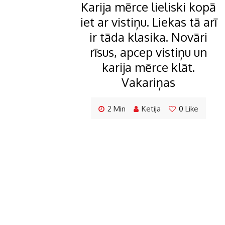
Karija mērce lieliski kopā
iet ar vistiņu. Liekas tā arī
ir tāda klasika. Novāri
rīsus, apcep vistiņu un
karija mērce klāt.
Vakariņas
2 Min
Ketija
0
Like