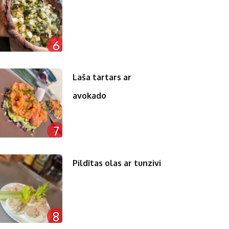
6
Laša tartars ar
avokado
7
Pildītas olas ar tunzivi
8