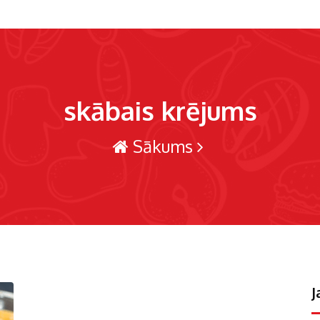
skābais krējums
Sākums
J