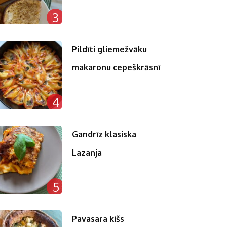
3
Pildīti gliemežvāku
makaronu cepeškrāsnī
4
Gandrīz klasiska
Lazanja
5
Pavasara kišs