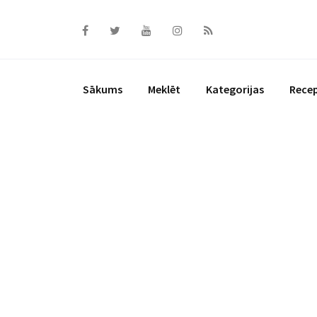
Skip
to
content
Sākums
Meklēt
Kategorijas
Rece