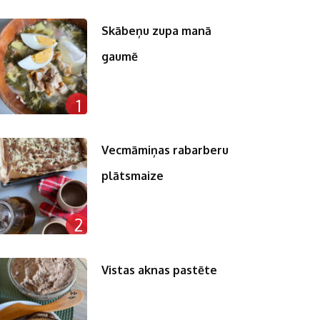
Skābeņu zupa manā
gaumē
1
Vecmāmiņas rabarberu
plātsmaize
2
Vistas aknas pastēte