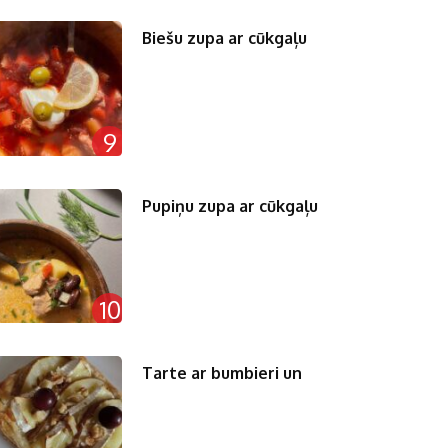
Biešu zupa ar cūkgaļu
9
Pupiņu zupa ar cūkgaļu
10
Tarte ar bumbieri un