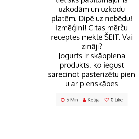
uzkodām un uzkodu
platēm. Dipē uz nebēdu!
izmēģini! Citas mērču
receptes meklē ŠEIT. Vai
zināji?
Jogurts ir skābpiena
produkts, ko iegūst
sarecinot pasterizētu pien
u ar pienskābes
5 Min
Ketija
0
Like