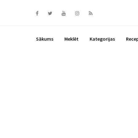
Skip
to
content
Sākums
Meklēt
Kategorijas
Rece