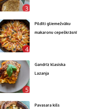
3
Pildīti gliemežvāku
makaronu cepeškrāsnī
4
Gandrīz klasiska
Lazanja
5
Pavasara kišs