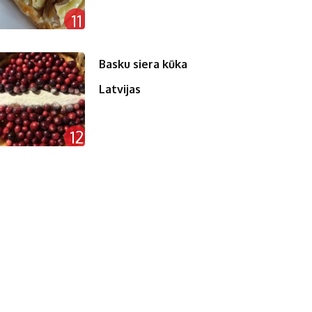
11
Basku siera kūka
Latvijas
12