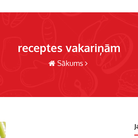
receptes vakariņām
Sākums
J