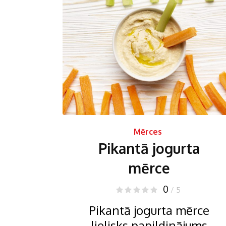
Mērces
Pikantā jogurta
mērce
0
/ 5
Pikantā jogurta mērce
lielisks papildinājums