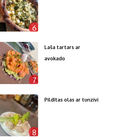
6
Laša tartars ar
avokado
7
Pildītas olas ar tunzivi
8