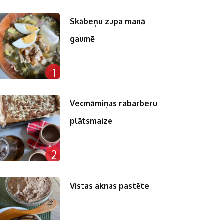
Skābeņu zupa manā
gaumē
1
Vecmāmiņas rabarberu
plātsmaize
2
Vistas aknas pastēte