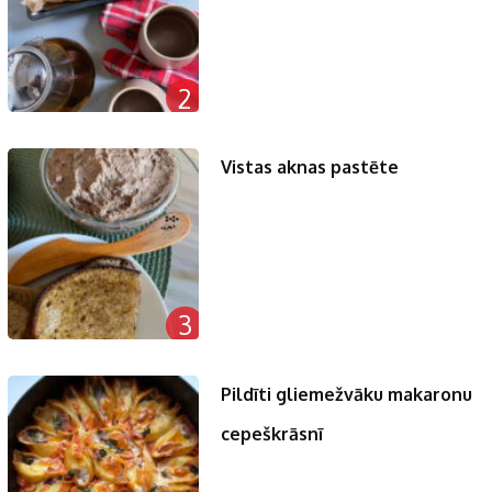
2
Vistas aknas pastēte
3
Pildīti gliemežvāku makaronu
cepeškrāsnī