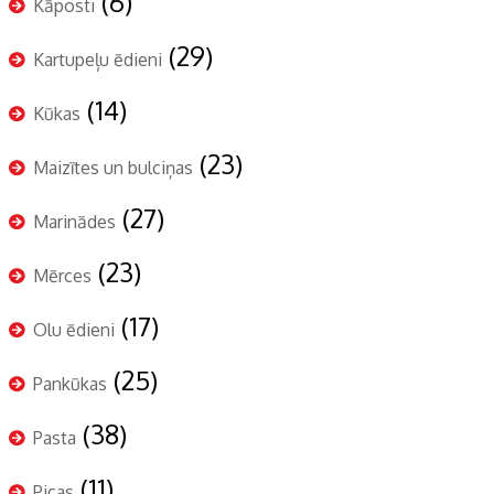
(6)
Kāposti
(29)
Kartupeļu ēdieni
(14)
Kūkas
(23)
Maizītes un bulciņas
(27)
Marinādes
(23)
Mērces
(17)
Olu ēdieni
(25)
Pankūkas
(38)
Pasta
(11)
Picas