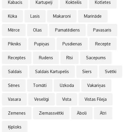
Kabacis
Kartupeļi
Kokteilis
Kotletes
Kūka
Lasis
Makaroni
Marināde
Mērce
Olas
Pamatēdiens
Pavasaris
Pikniks
Pupiņas
Pusdienas
Recepte
Receptes
Rudens
Rīsi
Sacepums
Saldais
Saldais Kartupelis
Siers
Svētki
Sēnes
Tomāti
Uzkoda
Vakariņas
Vasara
Veselīgi
Vista
Vistas Fileja
Zemenes
Ziemassvētki
Āboli
Ātri
Ķiploks