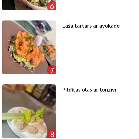
6
Laša tartars ar avokado
7
Pildītas olas ar tunzivi
8