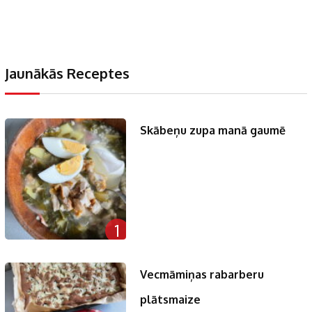
Jaunākās Receptes
Skābeņu zupa manā gaumē
1
Vecmāmiņas rabarberu
plātsmaize