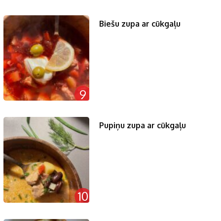
Biešu zupa ar cūkgaļu
9
Pupiņu zupa ar cūkgaļu
10