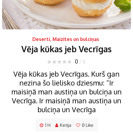
Deserti
,
Maizītes un bulciņas
Vēja kūkas jeb Vecrīgas
0
/ 5
Vēja kūkas jeb Vecrīgas. Kurš gan
nezina šo lielisko dziesmu: “Ir
maisiņā man austiņa un bulciņa un
Vecrīga. Ir maisiņā man austiņa un
bulciņa un Vecrīga
1 H
Ketija
0
Like