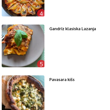
4
Gandrīz klasiska Lazanja
5
Pavasara kišs