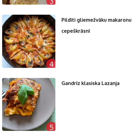
3
Pildīti gliemežvāku makaronu
cepeškrāsnī
4
Gandrīz klasiska Lazanja
5