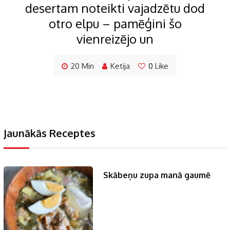
desertam noteikti vajadzētu dod
otro elpu – pamēģini šo
vienreizējo un
20 Min
Ketija
0
Like
Jaunākās Receptes
Skābeņu zupa manā gaumē