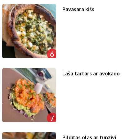
Pavasara kišs
6
Laša tartars ar avokado
7
Pildītas olas ar tunzivi