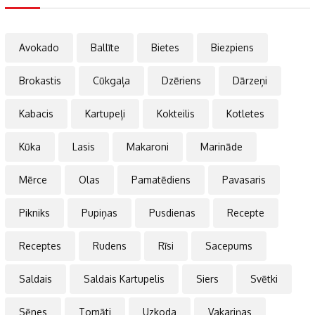
Avokado
Ballīte
Bietes
Biezpiens
Brokastis
Cūkgaļa
Dzēriens
Dārzeņi
Kabacis
Kartupeļi
Kokteilis
Kotletes
Kūka
Lasis
Makaroni
Marināde
Mērce
Olas
Pamatēdiens
Pavasaris
Pikniks
Pupiņas
Pusdienas
Recepte
Receptes
Rudens
Rīsi
Sacepums
Saldais
Saldais Kartupelis
Siers
Svētki
Sēnes
Tomāti
Uzkoda
Vakariņas