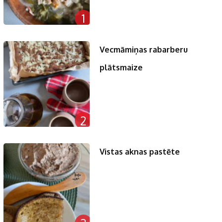
1
Vecmāmiņas rabarberu
plātsmaize
2
Vistas aknas pastēte