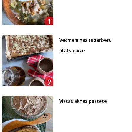
1
Vecmāmiņas rabarberu
plātsmaize
2
Vistas aknas pastēte