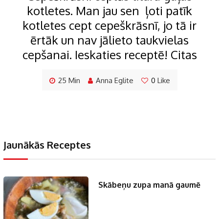
kotletes. Man jau sen ļoti patīk
kotletes cept cepeškrāsnī, jo tā ir
ērtāk un nav jālieto taukvielas
cepšanai. Ieskaties receptē! Citas
25 Min
Anna Eglite
0
Like
Jaunākās Receptes
Skābeņu zupa manā gaumē