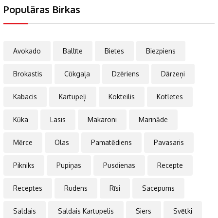
Populāras Birkas
Avokado
Ballīte
Bietes
Biezpiens
Brokastis
Cūkgaļa
Dzēriens
Dārzeņi
Kabacis
Kartupeļi
Kokteilis
Kotletes
Kūka
Lasis
Makaroni
Marināde
Mērce
Olas
Pamatēdiens
Pavasaris
Pikniks
Pupiņas
Pusdienas
Recepte
Receptes
Rudens
Rīsi
Sacepums
Saldais
Saldais Kartupelis
Siers
Svētki