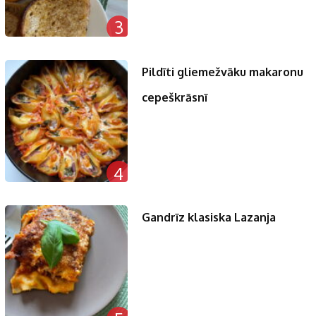
3
Pildīti gliemežvāku makaronu
cepeškrāsnī
4
Gandrīz klasiska Lazanja