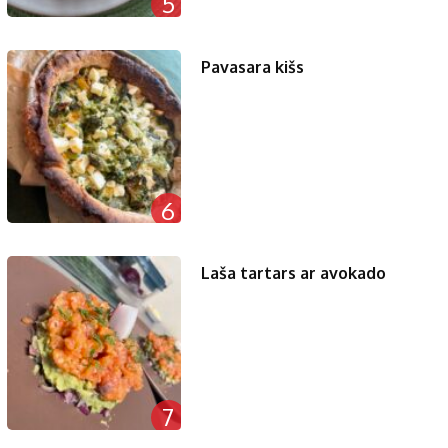
5
Pavasara kišs
6
Laša tartars ar avokado
7