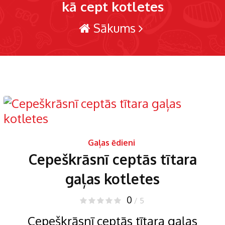
kā cept kotletes
Sākums
Gaļas ēdieni
Cepeškrāsnī ceptās tītara
gaļas kotletes
0
/ 5
Cepeškrāsnī ceptās tītara gaļas