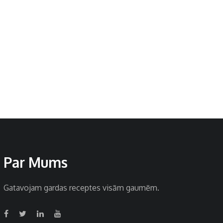
Par Mums
Gatavojam gardas receptes visām gaumēm.