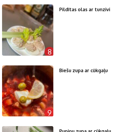
Pildītas olas ar tunzivi
8
Biešu zupa ar cūkgaļu
9
Pupiņu zupa ar cūkgaļu